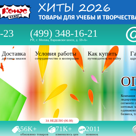
-23
(499) 348-16-21
РФ, г. Москва, Варшавское шоссе, д. 59«А»
Доставка
Условия работы
Как купить
Га
доставка заказов
сотрудничество и кооперация
путеводитель по сайту
адр
О
легк
Компания 
лидирующи
сегменте 
оптовых з
одинаково
бизнеса, т
ЗА НЕДЕЛЮ (06.08)
56K+
71K+
2011
обновлено товаров
изменилось цен
новинок