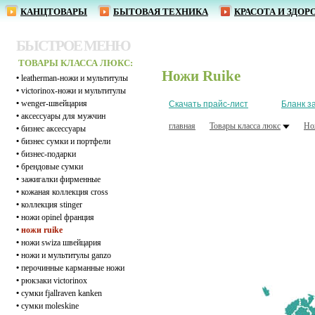
КАНЦТОВАРЫ
БЫТОВАЯ ТЕХНИКА
КРАСОТА И ЗДОР
БЫСТРОЕ МЕНЮ
ТОВАРЫ КЛАССА ЛЮКС:
Ножи Ruike
•
leatherman-ножи и мультитулы
•
victorinox-ножи и мультитулы
•
wenger-швейцария
Скачать прайс-лист
Бланк з
•
аксессуары для мужчин
главная
Товары класса люкс
Но
•
бизнес аксессуары
•
бизнес сумки и портфели
•
бизнес-подарки
•
брендовые сумки
•
зажигалки фирменные
•
кожаная коллекция cross
•
коллекция stinger
•
ножи opinel франция
•
ножи ruike
•
ножи swiza швейцария
•
ножи и мультитулы ganzo
•
перочинные карманные ножи
•
рюкзаки victorinox
•
сумки fjallraven kanken
•
сумки moleskine