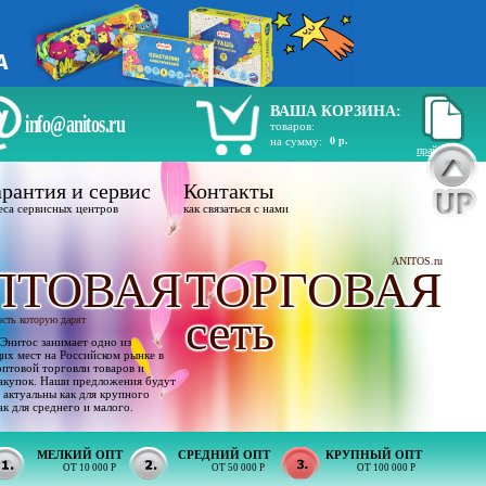
ВАША КОРЗИНА:
info@anitos.ru
товаров:
на сумму:
0 р.
прайс лист
рантия и сервис
Контакты
еса сервисных центров
как связаться с нами
ANITOS.ru
ПТОВАЯ
ТОРГОВАЯ
сеть
ость которую дарят
Энитос занимает одно из
х мест на Российском рынке в
оптовой торговли товаров и
акупок. Наши предложения будут
 актуальны как для крупного
ак для среднего и малого.
МЕЛКИЙ ОПТ
СРЕДНИЙ ОПТ
КРУПНЫЙ ОПТ
ОТ 10 000 Р
ОТ 50 000 Р
ОТ 100 000 Р