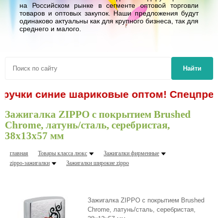
на Российском рынке в сегменте оптовой торговли
товаров и оптовых закупок. Наши предложения будут
одинаково актуальны как для крупного бизнеса, так для
среднего и малого.
Найти
- ручки синие шариковые оптом! Спецпред
Зажигалка ZIPPO с покрытием Brushed
Chrome, латунь/сталь, серебристая,
38x13x57 мм
главная
Товары класса люкс
Зажигалки фирменные
zippo-зажигалки
Зажигалки шиpокие zippo
Зажигалка ZIPPO с покрытием Brushed
Chrome, латунь/сталь, серебристая,