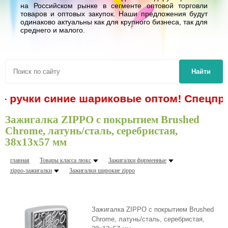
на Российском рынке в сегменте оптовой торговли
товаров и оптовых закупок. Наши предложения будут
одинаково актуальны как для крупного бизнеса, так для
среднего и малого.
Найти
 - ручки синие шариковые оптом! Спецпре
Зажигалка ZIPPO с покрытием Brushed
Chrome, латунь/сталь, серебристая,
38x13x57 мм
главная
Товары класса люкс
Зажигалки фирменные
zippo-зажигалки
Зажигалки шиpокие zippo
Зажигалка ZIPPO с покрытием Brushed
Chrome, латунь/сталь, серебристая,