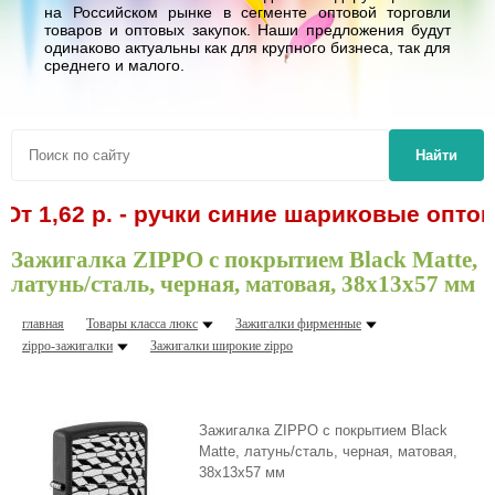
на Российском рынке в сегменте оптовой торговли
товаров и оптовых закупок. Наши предложения будут
одинаково актуальны как для крупного бизнеса, так для
среднего и малого.
Найти
62 р. - ручки синие шариковые оптом! Сп
Зажигалка ZIPPO с покрытием Black Matte,
латунь/сталь, черная, матовая, 38x13x57 мм
главная
Товары класса люкс
Зажигалки фирменные
zippo-зажигалки
Зажигалки шиpокие zippo
Зажигалка ZIPPO с покрытием Black
Matte, латунь/сталь, черная, матовая,
38x13x57 мм