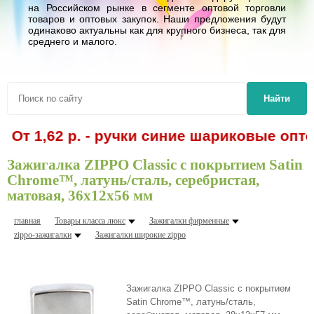
на Российском рынке в сегменте оптовой торговли
товаров и оптовых закупок. Наши предложения будут
одинаково актуальны как для крупного бизнеса, так для
среднего и малого.
Найти
От 1,62 р. - ручки синие шариковые опто
Зажигалка ZIPPO Classic с покрытием Satin
Chrome™, латунь/сталь, серебристая,
матовая, 36x12x56 мм
главная
Товары класса люкс
Зажигалки фирменные
zippo-зажигалки
Зажигалки шиpокие zippo
Зажигалка ZIPPO Classic с покрытием
Satin Chrome™, латунь/сталь,