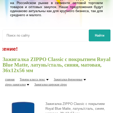
на Российском рынке в сегменте оптовой торговли
товаров и оптовых закупок. Наши предложения будут
одинаково актуальны как для крупного бизнеса, так для
среднего и малого.
Найти
ение!
Зажигалка ZIPPO Classic с покрытием Royal
Blue Matte, латунь/сталь, синяя, матовая,
36x12x56 мм
главная
Товары класса люкс
Зажигалки фирменные
zippo-зажигалки
Зажигалки шиpокие zippo
Зажигалка ZIPPO Classic с покрытием
Royal Blue Matte, латунь/сталь, синяя,