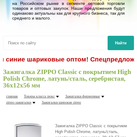
на Российском рынке в сегменте оптовой торговли
товаров и оптовых закупок. Наши предложения будут
одинаково актуальны как для крупного бизнеса, так для
среднего и малого.
Найти
ки синие шариковые оптом! Спецпредложен
Зажигалка ZIPPO Classic с покрытием High
Polish Chrome, латунь/сталь, серебристая,
36x12x56 мм
главная
Товары класса люкс
Зажигалки фирменные
zippo-зажигалки
Зажигалки шиpокие zippo
Зажигалка ZIPPO Classic с покрытием
High Polish Chrome, латунь/сталь,