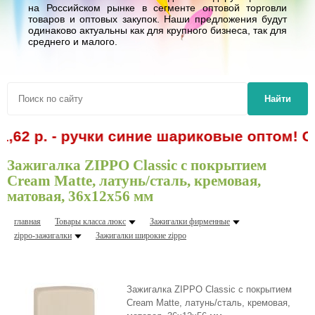
на Российском рынке в сегменте оптовой торговли
товаров и оптовых закупок. Наши предложения будут
одинаково актуальны как для крупного бизнеса, так для
среднего и малого.
Найти
 р. - ручки синие шариковые оптом! Спецп
Зажигалка ZIPPO Classic с покрытием
Cream Matte, латунь/сталь, кремовая,
матовая, 36x12x56 мм
главная
Товары класса люкс
Зажигалки фирменные
zippo-зажигалки
Зажигалки шиpокие zippo
Зажигалка ZIPPO Classic с покрытием
Cream Matte, латунь/сталь, кремовая,