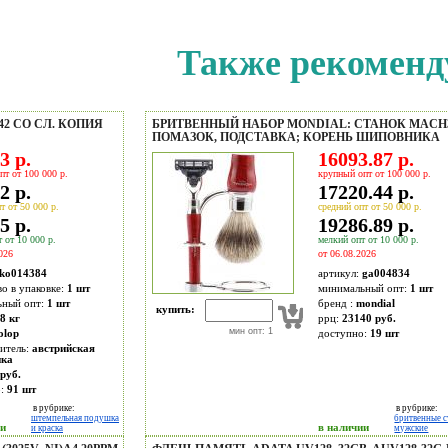
Также рекоменд
42 СО СЛ. КОПИЯ
БРИТВЕННЫЙ НАБОР MONDIAL: СТАНОК MACH
ПОМАЗОК, ПОДСТАВКА; КОРЕНЬ ШИПОВНИКА
3 р.
16093.87 р.
пт от 100 000 р.
крупный опт от 100 000 р.
2 р.
17220.44 р.
т от 50 000 р.
средний опт от 50 000 р.
5 р.
19286.89 р.
 от 10 000 р.
мелкий опт от 10 000 р.
026
от 06.08.2026
ko014384
артикул:
ga004834
во в упаковке:
1 шт
минимальный опт:
1 шт
ьный опт:
1 шт
бренд :
mondial
купить:
8 кг
ррц:
23140 руб.
мин опт: 1
olop
доступно:
19
шт
итель:
австрийская
ика
руб.
о:
91
шт
в рубрике:
в рубрике:
штемпельная подушка
бритвенные с
ии
в наличии
и краска
мужские