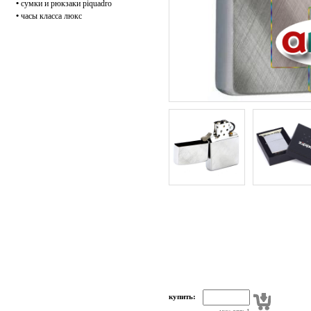
•
сумки и рюкзаки piquadro
•
часы класса люкс
купить: