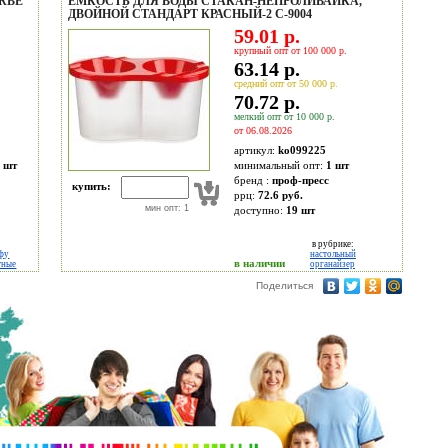
-RBE
ЕМКОСТЬ ДЛЯ ВОДЫ СТАКАН-НЕПРОЛИВАЙКА,
ДВОЙНОЙ СТАНДАРТ КРАСНЫЙ-2 С-9004
59.01 р.
крупный опт от 100 000 р.
63.14 р.
средний опт от 50 000 р.
70.72 р.
мелкий опт от 10 000 р.
от 06.08.2026
артикул:
ko099225
 шт
минимальный опт:
1 шт
бренд :
проф-пресс
купить:
ррц:
72.6 руб.
мин опт: 1
доступно:
19
шт
в рубрике:
фу
настольный
в наличии
тные
органайзер
Поделиться