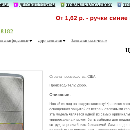
ОВЬЕ
ДЕТСКИЕ ТОВАРЫ
ТОВАРЫ КЛАССА ЛЮКС
ТО
От 1,62 р. - ручки синие шар
8182
жигалки фирменные
zippo-зажигалки
Зажигалки классические
Ц
Страна производства: США.
Производитель: Zippo.
Описание:
Новый взгляд на старую классику! Красивая заж
оснащенная защитой от ветра и отличными хар
эта модель является одной из самых оригиналь
универсальна и может быть выбрана для подарк
сотруднице или близкой знакомой. Дама по дос