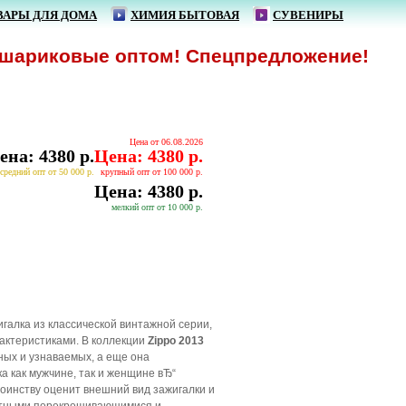
ВАРЫ ДЛЯ ДОМА
ХИМИЯ БЫТОВАЯ
СУВЕНИРЫ
иковые оптом! Спецпредложение!
Цена от 06.08.2026
ена: 4380 р.
Цена: 4380 р.
средний опт от 50 000 р.
крупный опт от 100 000 р.
Цена: 4380 р.
мелкий опт от 10 000 р.
игалка из классической винтажной серии,
актеристиками. В коллекции
Zippo 2013
ных и узнаваемых, а еще она
а как мужчине, так и женщине вЂ“
тоинству оценит внешний вид зажигалки и