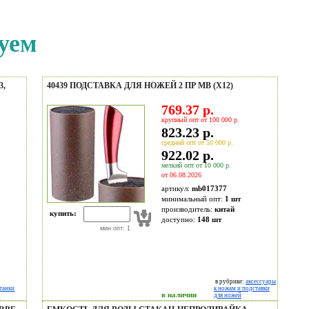
уем
3,
40439 ПОДСТАВКА ДЛЯ НОЖЕЙ 2 ПР MB (Х12)
769.37 р.
крупный опт от 100 000 р.
823.23 р.
средний опт от 50 000 р.
922.02 р.
мелкий опт от 10 000 р.
от 06.08.2026
артикул:
mb017377
минимальный опт:
1 шт
производитель:
китай
купить:
доступно:
148
шт
мин опт: 1
в рубрике:
аксессуары
танки
к ножам и подставки
в наличии
для ножей