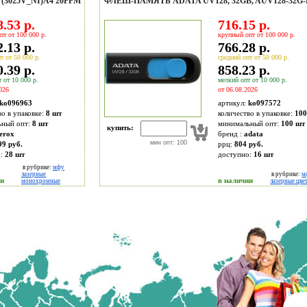
3025V_NI)A4 20PPM
ФЛЕШ-ПАМЯТЬ ADATA UV128, 32GB, AUV128-32G
.53 р.
716.15 р.
пт от 100 000 р.
крупный опт от 100 000 р.
.13 р.
766.28 р.
т от 50 000 р.
средний опт от 50 000 р.
.39 р.
858.23 р.
 от 10 000 р.
мелкий опт от 10 000 р.
026
от 06.08.2026
ko096963
артикул:
ko097572
во в упаковке:
8 шт
количество в упаковке:
100
ьный опт:
8 шт
минимальный опт:
100 шт
купить:
erox
бренд :
adata
мин опт: 100
99 руб.
ррц:
804 руб.
о:
28
шт
доступно:
16
шт
в рубрике:
мфу
лазерные
в рубрике:
м
ии
в наличии
монохромные
лазерные цве