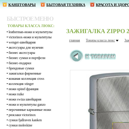
КАНЦТОВАРЫ
БЫТОВАЯ ТЕХНИКА
КРАСОТА И ЗДОР
БЫСТРОЕ МЕНЮ
ТОВАРЫ КЛАССА ЛЮКС:
ЗАЖИГАЛКА ZIPPO 2
•
leatherman-ножи и мультитулы
•
victorinox-ножи и мультитулы
главная
Товары класса люкс
За
•
wenger-швейцария
•
аксессуары для мужчин
•
бизнес аксессуары
•
бизнес сумки и портфели
•
бизнес-подарки
•
брендовые сумки
•
зажигалки фирменные
•
кожаная коллекция cross
•
коллекция stinger
•
ножи opinel франция
•
ножи ruike
•
ножи swiza швейцария
•
ножи и мультитулы ganzo
•
перочинные карманные ножи
•
рюкзаки victorinox
•
сумки fjallraven kanken
•
сумки moleskine