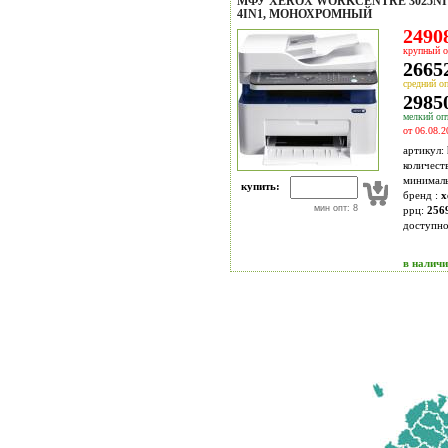
МФУ XEROX WORKCENTRE 3025NI (
4IN1, МОНОХРОМНЫЙ
24908
крупный о
26652
средний оп
29850
мелкий опт
от 06.08.2
артикул:
количест
минимал
купить:
бренд :
x
мин опт: 8
ррц:
256
доступн
в налич