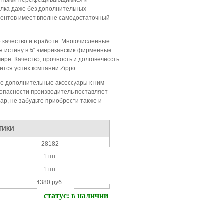
ктными перекрещивающимися и
алка даже без дополнительных
ементов имеет вполне самодостаточный
качество и в работе. Многочисленные
я истину вЂ“ американские фирменные
ире. Качество, прочность и долговечность
жится успех компании Zippo.
кже дополнительные аксессуары к ним
зопасности производитель поставляет
уар, не забудьте приобрести также и
ТИКИ
28182
1 шт
1 шт
4380 руб.
статус:
в наличии