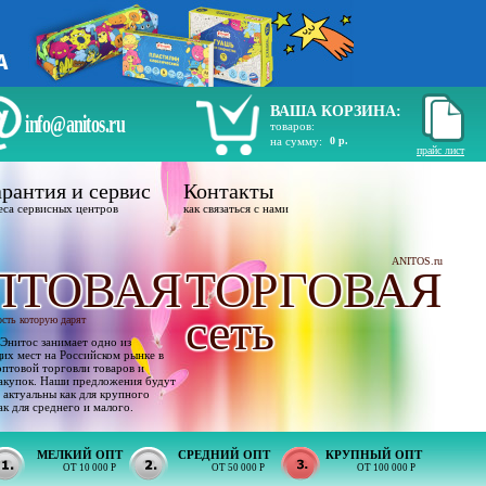
ВАША КОРЗИНА:
info@anitos.ru
товаров:
на сумму:
0 р.
прайс лист
рантия и сервис
Контакты
еса сервисных центров
как связаться с нами
ANITOS.ru
ПТОВАЯ
ТОРГОВАЯ
сеть
ость которую дарят
Энитос занимает одно из
х мест на Российском рынке в
оптовой торговли товаров и
акупок. Наши предложения будут
 актуальны как для крупного
ак для среднего и малого.
МЕЛКИЙ ОПТ
СРЕДНИЙ ОПТ
КРУПНЫЙ ОПТ
ОТ 10 000 Р
ОТ 50 000 Р
ОТ 100 000 Р