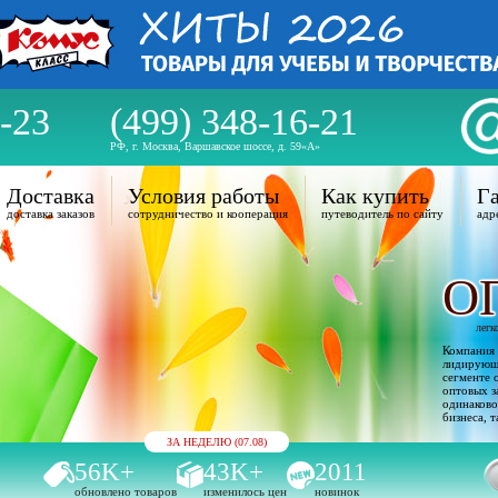
-23
(499) 348-16-21
РФ, г. Москва, Варшавское шоссе, д. 59«А»
Доставка
Условия работы
Как купить
Га
доставка заказов
сотрудничество и кооперация
путеводитель по сайту
адр
О
легк
Компания 
лидирующи
сегменте 
оптовых з
одинаково
бизнеса, т
ЗА НЕДЕЛЮ (07.08)
56K+
43K+
2011
обновлено товаров
изменилось цен
новинок