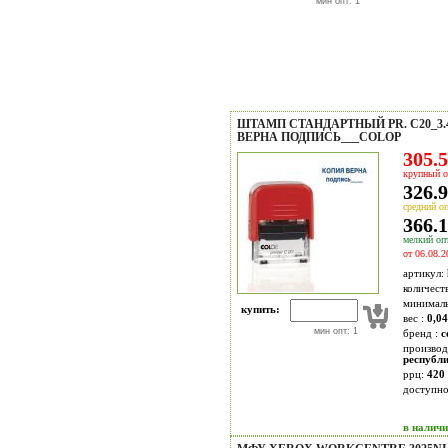
мин опт: 1
ШТАМП СТАНДАРТНЫЙ PR. С20_3.
ВЕРНА ПОДПИСЬ___COLOP
305.5
крупный о
326.9
средний оп
366.1
мелкий опт
от 06.08.2
артикул:
количест
минимал
купить:
вес :
0,04
мин опт: 1
бренд :
c
производ
республ
ррц:
420 
доступн
в налич