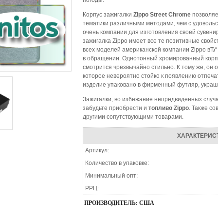
погоды.
Корпус зажигалки
Zippo Street Chrome
позволяе
тематики различными методами, чем с удовольс
очень компании для изготовления своей сувени
зажигалка Zippo имеет все те позитивные свойс
всех моделей американской компании Zippo вЂ“ 
в обращении. Однотонный хромированный корпу
смотрится чрезвычайно стильно. К тому же, он
которое невероятно стойко к появлению отпеча
изделие упаковано в фирменный футляр, украш
Зажигалки, во избежание непредвиденных случа
забудьте приобрести и
топливо Zippo
. Также с
другими сопутствующими товарами.
ХАРАКТЕРИС
Артикул:
Количество в упаковке:
Минимальный опт:
РРЦ:
ПРОИЗВОДИТЕЛЬ: США