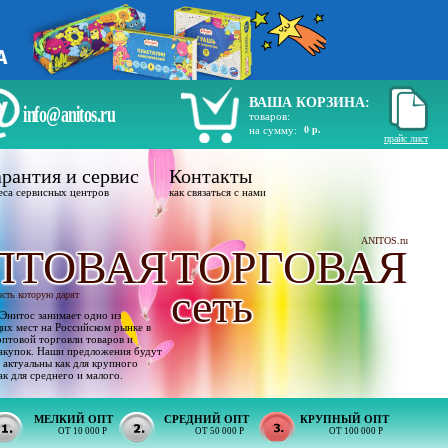
ВАША КОРЗИНА:
info@anitos.ru
товаров:
на сумму:
0 р.
прайс лист
рантия и сервис
Контакты
еса сервисных центров
как связаться с нами
ANITOS.ru
ПТОВАЯ
ТОРГОВАЯ
сеть
ость которую дарят
Энитос занимает одно из
х мест на Российском рынке в
оптовой торговли товаров и
акупок. Наши предложения будут
 актуальны как для крупного
ак для среднего и малого.
МЕЛКИЙ ОПТ
СРЕДНИЙ ОПТ
КРУПНЫЙ ОПТ
ОТ 10 000 Р
ОТ 50 000 Р
ОТ 100 000 Р