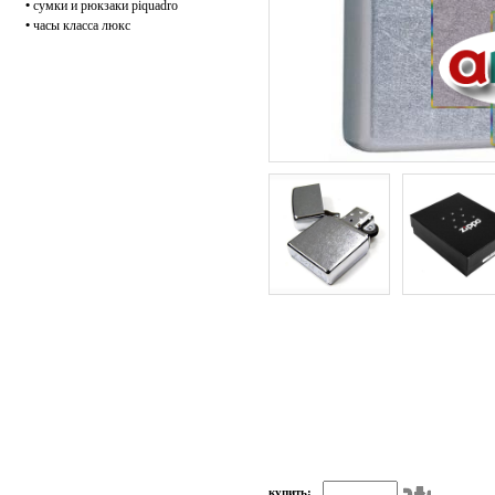
•
сумки и рюкзаки piquadro
•
часы класса люкс
купить: