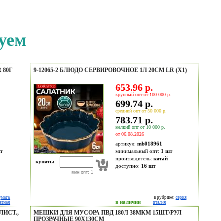
уем
 80Г
9-12065-2 БЛЮДО СЕРВИРОВОЧНОЕ 1Л 20СМ LR (Х1)
653.96 р.
крупный опт от 100 000 р.
699.74 р.
средний опт от 50 000 р.
783.71 р.
мелкий опт от 10 000 р.
от 06.08.2026
артикул:
mb018961
т
минимальный опт:
1 шт
производитель:
китай
купить:
доступно:
16
шт
мин опт: 1
умага
в рубрике:
серия
в наличии
атная
италия
ЛИСТ.,
МЕШКИ ДЛЯ МУСОРА ПВД 180Л 38МКМ 15ШТ/РУЛ
ПРОЗРАЧНЫЕ 90Х130СМ