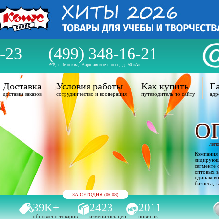
-23
(499) 348-16-21
РФ, г. Москва, Варшавское шоссе, д. 59«А»
Доставка
Условия работы
Как купить
Га
доставка заказов
сотрудничество и кооперация
путеводитель по сайту
адр
О
легк
Компания 
лидирующи
сегменте 
оптовых з
одинаково
бизнеса, т
ЗА СЕГОДНЯ (06.08)
39K+
2423
2011
обновлено товаров
изменилось цен
новинок