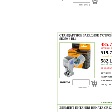
мин опт: 1
СТАНДАРТНОЕ ЗАРЯДНОЕ УСТРО
SD250-4 BL1
485.7
крупный о
519.7
средний оп
582.1
мелкий опт
от 06.08.2
артикул:
количест
минимал
купить:
доступн
мин опт: 1
в налич
ЭЛЕМЕНТ ПИТАНИЯ RENATA CR122