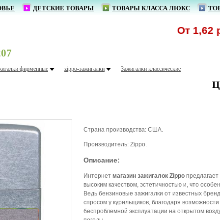
ОВЬЕ
ДЕТСКИЕ ТОВАРЫ
ТОВАРЫ КЛАССА ЛЮКС
ТО
От 1,62 р. - 
07
жигалки фирменные
zippo-зажигалки
Зажигалки классические
Ц
Страна производства: США.
Производитель: Zippo.
Описание:
Интернет
магазин зажигалок Zippo
предлагает 
высоким качеством, эстетичностью и, что особе
Ведь бензиновые зажигалки от известных бренд
спросом у курильщиков, благодаря возможности 
беспроблемной эксплуатации на открытом возду