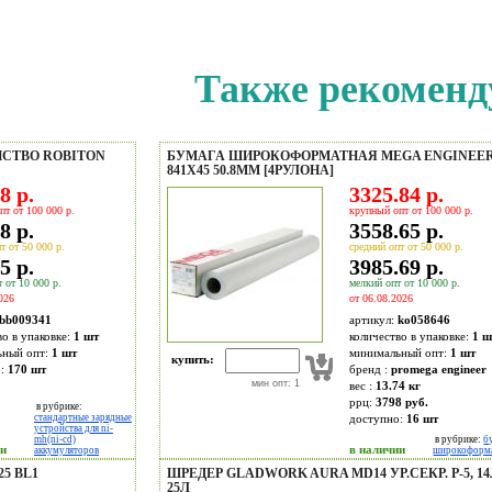
Также рекоменд
ЙСТВО ROBITON
БУМАГА ШИРОКОФОРМАТНАЯ MEGA ENGINEER
841X45 50.8ММ [4РУЛОНА]
8 р.
3325.84 р.
пт от 100 000 р.
крупный опт от 100 000 р.
8 р.
3558.65 р.
т от 50 000 р.
средний опт от 50 000 р.
5 р.
3985.69 р.
 от 10 000 р.
мелкий опт от 10 000 р.
026
от 06.08.2026
bb009341
артикул:
ko058646
во в упаковке:
1 шт
количество в упаковке:
1 ш
ьный опт:
1 шт
минимальный опт:
1 шт
купить:
о:
170
шт
бренд :
promega engineer
мин опт: 1
вес :
13.74 кг
ррц:
3798 руб.
в рубрике:
стандартные зарядные
доступно:
16
шт
устройства для ni-
mh(ni-cd)
в рубрике:
б
ии
в наличии
аккумуляторов
широкоформ
5 BL1
ШРЕДЕР GLADWORK AURA MD14 УР.СЕКР. P-5, 14
25Л