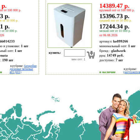
 р.
14389.47 р.
пт от 100 000 р.
крупный опт от 100 000 р.
3 р.
15396.73 р.
т от 50 000 р.
средний опт от 50 000 р.
1 р.
17244.34 р.
 от 10 000 р.
мелкий опт от 10 000 р.
026
от 06.08.2026
bb014233
артикул:
ko099266
во в упаковке:
1 шт
минимальный опт:
1 шт
ьный опт:
1 шт
бренд :
gladwork
купить:
enata
ррц:
14749 руб.
мин опт: 1
о:
190
шт
доступно:
7
шт
в рубрике:
батарейки
дисковые литиевые
в рубрике:
ии
в наличии
в01 (b01)
уничтожител