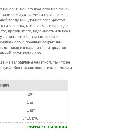
т наносить на него изображения любой
твием пользуются многие крупные и не
рной продукции. Данная серебристая
тва и качества, которые характерны для
это, прежде всего, надежность и легкость
с зажигалки вЂ“ темного цвета и
 оснащен особо прочным покрытием,
тков пальцев и царапин. При продаже
енный логотипом Zippo.
ев, не заправлены бензином, так что не
оветуем обязательно запастись кремнем и
ТИКИ
207
1 шт
1 шт
3410 руб.
статус:
в наличии