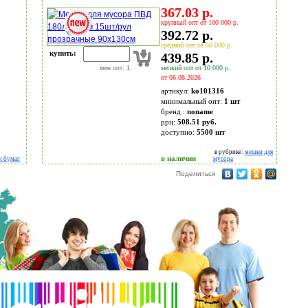
367.03 р.
крупный опт от 100 000 р.
392.72 р.
средний опт от 50 000 р.
купить:
439.85 р.
мелкий опт от 10 000 р.
мин опт: 1
от 06.08.2026
артикул:
ko101316
минимальный опт:
1 шт
бренд :
noname
ррц:
508.51 руб.
доступно:
5500
шт
в рубрике:
мешки для
в наличии
и бумаг
мусора
Поделиться