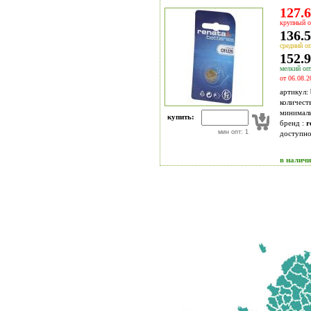
127.6
крупный о
136.5
средний оп
152.9
мелкий опт
от 06.08.2
артикул:
количест
минимал
купить:
бренд :
r
мин опт: 1
доступн
в налич