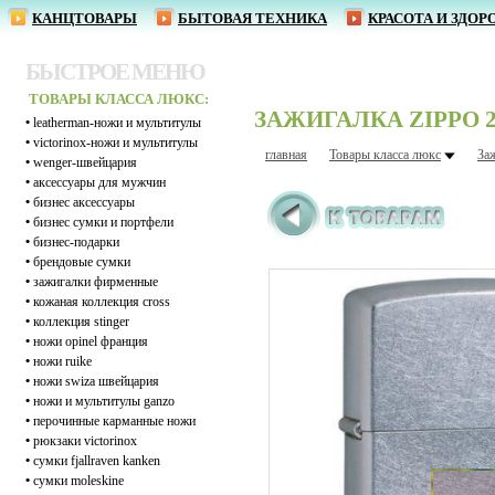
КАНЦТОВАРЫ
БЫТОВАЯ ТЕХНИКА
КРАСОТА И ЗДОР
БЫСТРОЕ МЕНЮ
ТОВАРЫ КЛАССА ЛЮКС:
ЗАЖИГАЛКА ZIPPO 2
•
leatherman-ножи и мультитулы
•
victorinox-ножи и мультитулы
главная
Товары класса люкс
За
•
wenger-швейцария
•
аксессуары для мужчин
•
бизнес аксессуары
•
бизнес сумки и портфели
•
бизнес-подарки
•
брендовые сумки
•
зажигалки фирменные
•
кожаная коллекция cross
•
коллекция stinger
•
ножи opinel франция
•
ножи ruike
•
ножи swiza швейцария
•
ножи и мультитулы ganzo
•
перочинные карманные ножи
•
рюкзаки victorinox
•
сумки fjallraven kanken
•
сумки moleskine