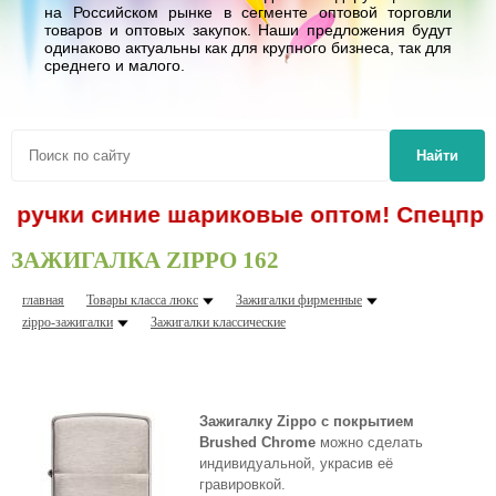
на Российском рынке в сегменте оптовой торговли
товаров и оптовых закупок. Наши предложения будут
одинаково актуальны как для крупного бизнеса, так для
среднего и малого.
Найти
 - ручки синие шариковые оптом! Спецпре
ЗАЖИГАЛКА ZIPPO 162
главная
Товары класса люкс
Зажигалки фирменные
zippo-зажигалки
Зажигалки классические
Зажигалку Zippo c покрытием
Brushed Chrome
можно сделать
индивидуальной, украсив её
гравировкой.