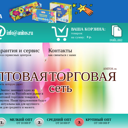
ВАША КОРЗИНА:
info@anitos.ru
товаров:
на сумму:
0 р.
прайс лист
рантия и сервис
Контакты
еса сервисных центров
как связаться с нами
ANITOS.ru
ПТОВАЯ
ТОРГОВАЯ
сеть
ость которую дарят
Энитос занимает одно из
х мест на Российском рынке в
оптовой торговли товаров и
акупок. Наши предложения будут
 актуальны как для крупного
ак для среднего и малого.
МЕЛКИЙ ОПТ
СРЕДНИЙ ОПТ
КРУПНЫЙ ОПТ
ОТ 10 000 Р
ОТ 50 000 Р
ОТ 100 000 Р