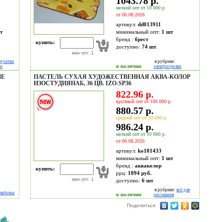
1043.78 р.
мелкий опт от 10 000 р.
от 06.08.2026
артикул:
dd013911
т
минимальный опт:
1 шт
бренд :
брест
купить:
доступно:
74
шт
мин опт: 1
ерчатки
в рубрике:
в наличии
ые
электрогрелки
ИЕ
ПАСТЕЛЬ СУХАЯ ХУДОЖЕСТВЕННАЯ АКВА-КОЛОР
ИЗОСТУДИЯНАБ, 36 ЦВ. IZO-SP36
822.96 р.
крупный опт от 100 000 р.
880.57 р.
средний опт от 50 000 р.
986.24 р.
мелкий опт от 10 000 р.
от 06.08.2026
артикул:
ko101433
минимальный опт:
1 шт
бренд :
акваколор
купить:
ррц:
1094 руб.
мин опт: 1
доступно:
6
шт
в рубрике:
всё для
альбомы
в наличии
рисования
Поделиться