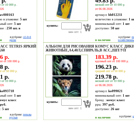
 р.
49.83 р.
 от 10 000 р.
мелкий опт от 10 000 р.
026
от 06.08.2026
av000163
артикул:
bb012211
во в упаковке:
5 шт
количество в упаковке:
1 ш
ьный опт:
5 шт
минимальный опт:
1 шт
купить:
ие :
250 шт. в
доступно:
50
шт
мин опт: 1
в рубрике:
cd-dvd
в рубрике:
п
ии
в наличии
диски
хозяйственн
АСС TETRIS ЯРКИЙ
АЛЬБОМ ДЛЯ РИСОВАНИЯ КОМУС КЛАСС ДИК
Х60
ЖИВОТНЫЕ,А4,40Л,СПИРАЛЬ,В АСС,2ШТ/УП
6 р.
183.39 р.
пт от 100 000 р.
крупный опт от 100 000 р.
8 р.
196.23 р.
т от 50 000 р.
средний опт от 50 000 р.
1 р.
219.78 р.
 от 10 000 р.
мелкий опт от 10 000 р.
026
от 06.08.2026
ko093718
артикул:
ko099021
ьный опт:
1 шт
минимальный опт:
1 шт
омус класс
бренд :
комус класс
купить:
руб.
ррц:
397 руб.
мин опт: 1
о:
5
шт
доступно:
26
шт
в рубрике:
пеналы
в рубрике:
ии
в наличии
пустые