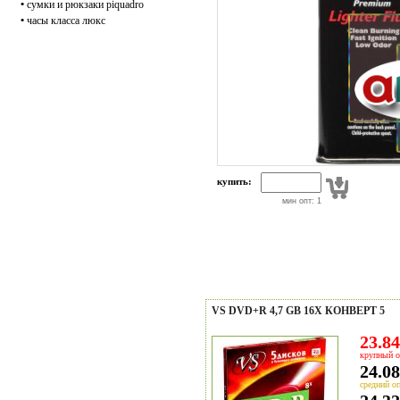
•
сумки и рюкзаки piquadro
•
часы класса люкс
купить:
мин опт: 1
VS DVD+R 4,7 GB 16X КОНВЕРТ 5
23.84
крупный о
24.08
средний оп