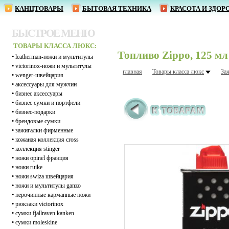
КАНЦТОВАРЫ
БЫТОВАЯ ТЕХНИКА
КРАСОТА И ЗДОР
БЫСТРОЕ МЕНЮ
ТОВАРЫ КЛАССА ЛЮКС:
Топливо Zippo, 125 мл
•
leatherman-ножи и мультитулы
•
victorinox-ножи и мультитулы
главная
Товары класса люкс
За
•
wenger-швейцария
•
аксессуары для мужчин
•
бизнес аксессуары
•
бизнес сумки и портфели
•
бизнес-подарки
•
брендовые сумки
•
зажигалки фирменные
•
кожаная коллекция cross
•
коллекция stinger
•
ножи opinel франция
•
ножи ruike
•
ножи swiza швейцария
•
ножи и мультитулы ganzo
•
перочинные карманные ножи
•
рюкзаки victorinox
•
сумки fjallraven kanken
•
сумки moleskine