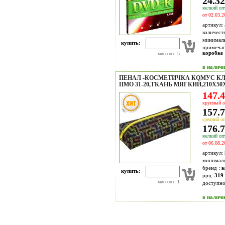
24.32
мелкий опт
от 02.03.2
артикул:
количест
минимал
купить:
примечан
коробке
мин опт: 5
в налич
ПЕНАЛ -КОСМЕТИЧКА КОМУС КЛ
ПМО 31-20,ТКАНЬ МЯГКИЙ,210Х50
147.4
крупный о
157.7
средний оп
176.7
мелкий опт
от 06.08.2
артикул:
минимал
бренд :
к
купить:
ррц:
319 
мин опт: 1
доступн
в налич