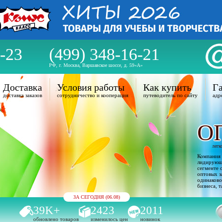
-23
(499) 348-16-21
РФ, г. Москва, Варшавское шоссе, д. 59«А»
Доставка
Условия работы
Как купить
Га
доставка заказов
сотрудничество и кооперация
путеводитель по сайту
адр
О
легк
Компания 
лидирующи
сегменте 
оптовых з
одинаково
бизнеса, т
ЗА СЕГОДНЯ (06.08)
39K+
2423
2011
обновлено товаров
изменилось цен
новинок