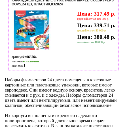
КАРАНДАШИ ЦВЕТНЫЕ C ЛАСТИКОМ MAPED COLOR?PEPS
OOPS,24 ЦВ, ПЛАСТИК,832824
Цена: 317.49 р.
крупный опт от 100 000 р.
Цена: 339.71 р.
средний опт от 50 000 р.
Цена: 380.48 р.
мелкий опт от 10 000 р.
артикул
ko063764
наличие
в наличии
мин опт.
1
Наборы фломастеров 24 цвета помещены в красочные
картонные или пластиковые упаковки, которые имеют
европодвес. Они имеют водную основу, краситель легко
смывается и с рук, и с одежды. Наборы фломастеров 24
цвета имеют или вентилируемый, или невентилируемый
колпачок, обеспечивающий безопасное использование.
Их корпуса выполнены из крепкого надежного
полипропилена, который длительное время не дает
пересыхать красителю. В данном каталоге представлен