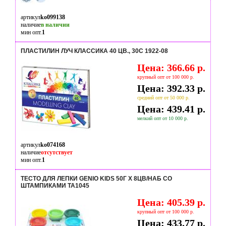
артикул
ko099138
наличие
в наличии
мин опт.
1
ПЛАСТИЛИН ЛУЧ КЛАССИКА 40 ЦВ., 30С 1922-08
Цена: 366.66 р.
крупный опт от 100 000 р.
Цена: 392.33 р.
средний опт от 50 000 р.
Цена: 439.41 р.
мелкий опт от 10 000 р.
артикул
ko074168
наличие
отсутствует
мин опт.
1
ТЕСТО ДЛЯ ЛЕПКИ GENIO KIDS 50Г Х 8ЦВ/НАБ СО
ШТАМПИКАМИ TA1045
Цена: 405.39 р.
крупный опт от 100 000 р.
Цена: 433.77 р.