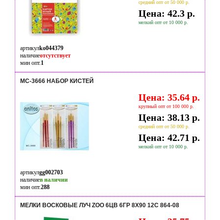
средний опт от 50 000 р.
Цена: 42.3 р.
мелкий опт от 10 000 р.
артикул
ko044379
наличие
отсутствует
мин опт.
1
МС-3666 НАБОР КИСТЕЙ
Цена: 35.64 р.
крупный опт от 100 000 р.
Цена: 38.13 р.
средний опт от 50 000 р.
Цена: 42.71 р.
мелкий опт от 10 000 р.
артикул
gg002703
наличие
в наличии
мин опт.
288
МЕЛКИ ВОСКОВЫЕ ЛУЧ ZOO 6ЦВ 6ГР 8Х90 12С 864-08