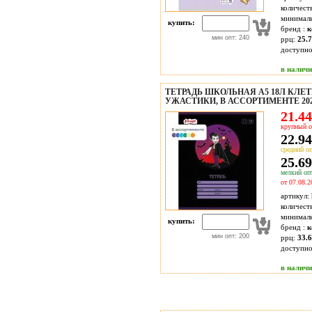
количест
минимал
купить:
бренд :
к
мин опт: 240
ррц:
25.7
доступн
в налич
ТЕТРАДЬ ШКОЛЬНАЯ А5 18Л КЛЕ
УЖАСТИКИ, В АССОРТИМЕНТЕ 202
21.44
крупный о
22.94
средний оп
25.69
мелкий опт
от 07.08.2
артикул:
количест
минимал
купить:
бренд :
к
мин опт: 200
ррц:
33.6
доступн
в налич