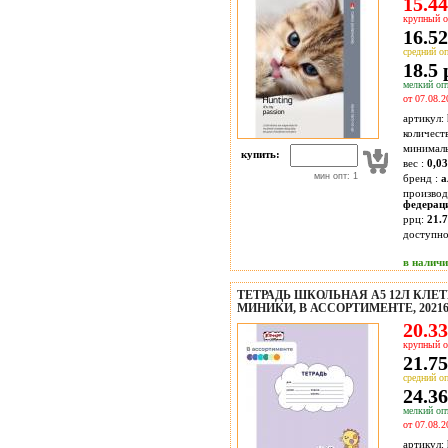
15.44
крупный о
16.52
средний оп
18.5 
мелкий опт
от 07.08.2
артикул:
количест
минимал
купить:
вес :
0,03
мин опт: 1
бренд :
а
производ
федерац
ррц:
21.7
доступн
в налич
ТЕТРАДЬ ШКОЛЬНАЯ А5 12Л КЛЕ
МИНИКИ, В АССОРТИМЕНТЕ, 20216
20.33
крупный о
21.75
средний оп
24.36
мелкий опт
от 07.08.2
артикул: