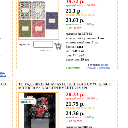
19.72 р.
крупный опт от 100 000 р.
21.1 р.
средний опт от 50 000 р.
23.63 р.
мелкий опт от 10 000 р.
от 07.08.2026
артикул:
ko057163
т
количество в упаковке:
1 шт
минимальный опт:
1 шт
купить:
бренд :
альт
мин опт: 1
вес :
0.036 кг
я
ррц:
31.5 руб.
доступно:
39
шт
в рубрике:
бизнес
в наличии
тетради и блокноты
знес
окноты
ЛАСС
ТЕТРАДЬ ШКОЛЬНАЯ А5 12Л КЛЕТКА КОМУС КЛАСС
MOTOCROSS В АССОРТИМЕНТЕ 2021679
20.33 р.
крупный опт от 100 000 р.
21.75 р.
средний опт от 50 000 р.
24.36 р.
мелкий опт от 10 000 р.
от 07.08.2026
артикул:
ko098855