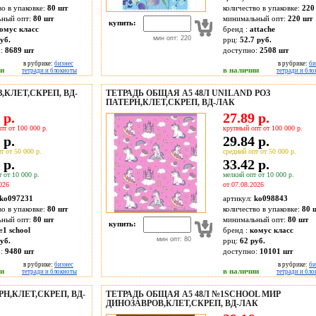
во в упаковке:
80 шт
количество в упаковке:
220
ьный опт:
80 шт
минимальный опт:
220 шт
купить:
омус класс
бренд :
attache
мин опт: 220
уб.
ррц:
52.7 руб.
о:
8689
шт
доступно:
2508
шт
в рубрике:
бизнес
в рубрике:
би
ии
в наличии
тетради и блокноты
тетради и бл
,КЛЕТ,СКРЕП, ВД-
ТЕТРАДЬ ОБЩАЯ А5 48Л UNILAND РОЗ
ПАТЕРН,КЛЕТ,СКРЕП, ВД-ЛАК
 р.
27.89 р.
пт от 100 000 р.
крупный опт от 100 000 р.
 р.
29.84 р.
т от 50 000 р.
средний опт от 50 000 р.
 р.
33.42 р.
 от 10 000 р.
мелкий опт от 10 000 р.
026
от 07.08.2026
ko097231
артикул:
ko098843
во в упаковке:
80 шт
количество в упаковке:
80 
ьный опт:
80 шт
минимальный опт:
80 шт
купить:
1 school
бренд :
комус класс
мин опт: 80
уб.
ррц:
62 руб.
о:
9480
шт
доступно:
10101
шт
в рубрике:
бизнес
в рубрике:
би
ии
в наличии
тетради и блокноты
тетради и бл
РН,КЛЕТ,СКРЕП, ВД-
ТЕТРАДЬ ОБЩАЯ А5 48Л №1SCHOOL МИР
ДИНОЗАВРОВ,КЛЕТ,СКРЕП, ВД-ЛАК