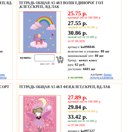
П, ВД-
ТЕТРАДЬ ОБЩАЯ А5 48Л ВОЛШ ЕДИНОРОГ ГОЛ
,КЛЕТ,СКРЕП., ВД-ЛАК
25.75 р.
крупный опт от 100 000 р.
27.55 р.
средний опт от 50 000 р.
30.86 р.
мелкий опт от 10 000 р.
от 07.08.2026
артикул:
ko098846
шт
количество в упаковке:
80 шт
минимальный опт:
80 шт
купить:
бренд :
комус класс
мин опт: 80
ррц:
62 руб.
доступно:
6601
шт
знес
в рубрике:
бизнес
в наличии
окноты
тетради и блокноты
ССОРТ
ТЕТРАДЬ ОБЩАЯ А5 48Л ФЕЯ,КЛЕТ,СКРЕП, ВД-ЛАК
27.89 р.
крупный опт от 100 000 р.
29.84 р.
средний опт от 50 000 р.
33.42 р.
мелкий опт от 10 000 р.
от 07.08.2026
артикул:
ko097227