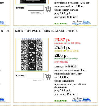
 шт
количество в упаковке:
240 шт
минимальный опт:
240 шт
купить:
бренд :
комус класс
мин опт: 240
ррц:
25.7 руб.
доступно:
2549
шт
знес
в рубрике:
бизнес
в наличии
окноты
тетради и блокноты
 КЛЕТ.
БЛОКНОТ ГРАФО СПИРАЛЬ А6 50Л. КЛЕТКА
23.87 р.
крупный опт от 100 000 р.
25.54 р.
средний опт от 50 000 р.
28.6 р.
мелкий опт от 10 000 р.
от 07.08.2026
артикул:
ko004120
т
количество в упаковке:
1 шт
минимальный опт:
1 шт
купить:
вес :
0,048 кг
мин опт: 1
бренд :
полином
я
производитель:
российская
федерация
ррц:
53.3 руб.
доступно:
1963
шт
знес
в рубрике:
бизнес
в наличии
окноты
тетради и блокноты