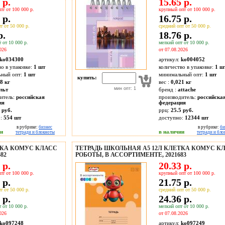
 р.
15.65 р.
пт от 100 000 р.
крупный опт от 100 000 р.
 р.
16.75 р.
т от 50 000 р.
средний опт от 50 000 р.
р.
18.76 р.
 от 10 000 р.
мелкий опт от 10 000 р.
026
от 07.08.2026
ko034300
артикул:
ko004052
во в упаковке:
1 шт
количество в упаковке:
1 ш
ьный опт:
1 шт
минимальный опт:
1 шт
купить:
8 кг
вес :
0,021 кг
мин опт: 1
льт
бренд :
attache
итель:
российская
производитель:
российска
ия
федерация
 руб.
ррц:
25.5 руб.
о:
554
шт
доступно:
12344
шт
в рубрике:
бизнес
в рубрике:
би
ии
в наличии
тетради и блокноты
тетради и бл
ТКА КОМУС КЛАСС
ТЕТРАДЬ ШКОЛЬНАЯ А5 12Л КЛЕТКА КОМУС К
82
РОБОТЫ, В АССОРТИМЕНТЕ, 2021683
 р.
20.33 р.
пт от 100 000 р.
крупный опт от 100 000 р.
 р.
21.75 р.
т от 50 000 р.
средний опт от 50 000 р.
 р.
24.36 р.
 от 10 000 р.
мелкий опт от 10 000 р.
026
от 07.08.2026
ko097248
артикул:
ko097249