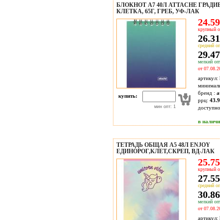
БЛОКНОТ А7 40Л ATTACHE ГРАД
КЛЕТКА, 65Г, ГРЕБ, УФ-ЛАК
24.59
крупный о
26.31
средний оп
29.47
мелкий опт
от 07.08.2
артикул:
минимал
бренд :
a
купить:
ррц:
43.9
мин опт: 1
доступн
в налич
ТЕТРАДЬ ОБЩАЯ А5 48Л ENJOY
ЕДИНОРОГ,КЛЕТ,СКРЕП, ВД-ЛАК
25.75
крупный о
27.55
средний оп
30.86
мелкий опт
от 07.08.2
артикул: