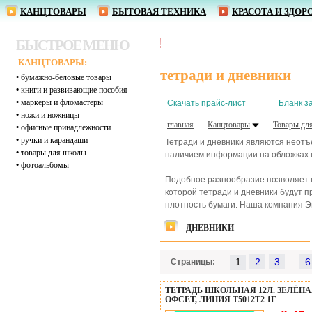
КАНЦТОВАРЫ
БЫТОВАЯ ТЕХНИКА
КРАСОТА И ЗДОР
БЫСТРОЕ МЕНЮ
КАНЦТОВАРЫ:
тетради и дневники
•
бумажно-беловые товары
•
книги и развивающие пособия
•
маркеры и фломастеры
Скачать прайс-лист
Бланк з
•
ножи и ножницы
главная
Канцтовары
Товары дл
•
офисные принадлежности
•
ручки и карандаши
Тетради и дневники являются неотъ
•
товары для школы
наличием информации на обложках и
•
фотоальбомы
Подобное разнообразие позволяет п
которой тетради и дневники будут 
плотность бумаги. Наша компания Э
ДНЕВНИКИ
1
...
Страницы:
ТЕТРАДЬ ШКОЛЬНАЯ 12Л. ЗЕЛЁН
ОФСЕТ, ЛИНИЯ Т5012Т2 1Г