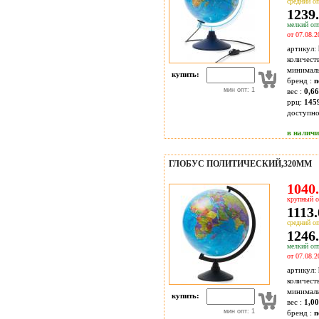
средний оп
1239.
мелкий опт
от 07.08.2
артикул:
количест
минимал
купить:
бренд :
n
мин опт: 1
вес :
0,66
ррц:
145
доступн
в налич
ГЛОБУС ПОЛИТИЧЕСКИЙ,320ММ
1040.
крупный о
1113.
средний оп
1246.
мелкий опт
от 07.08.2
артикул:
количест
минимал
купить:
вес :
1,00
мин опт: 1
бренд :
n