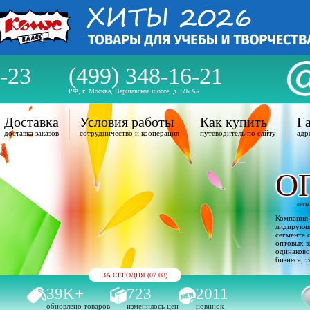
-23
(499) 348-16-21
РФ, г. Москва, Варшавское шоссе, д. 59«А»
Доставка
Условия работы
Как купить
Га
доставка заказов
сотрудничество и кооперация
путеводитель по сайту
адр
О
легк
Компания 
лидирующи
сегменте 
оптовых з
одинаково
бизнеса, т
ЗА СЕГОДНЯ (07.08)
39K+
723
2011
обновлено товаров
изменилось цен
новинок