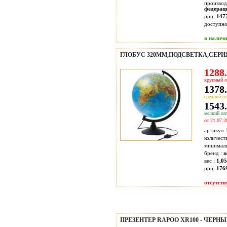
производ
федерац
ррц:
147
доступн
в налич
ГЛОБУС 320ММ,ПОДСВЕТКА,СЕР
1288.
крупный о
1378.
средний оп
1543.
мелкий опт
от 21.07.2
артикул:
количест
минимал
бренд :
n
вес :
1,05
ррц:
176
отсутств
ПРЕЗЕНТЕР RAPOO XR100 - ЧЕРН