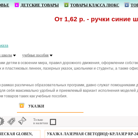
ОВЬЕ
ДЕТСКИЕ ТОВАРЫ
ТОВАРЫ КЛАССА ЛЮКС
ТО
От 1,62 р. - ручки синие шариков
аказа
я школы
учебные пособия
ми детям в освоении мира, правил дорожного движения, оформлении собстве
их и пластиковых линеек, лазерных указок, школьники и студенты, а также офи
 рамках различных образовательных программ, давно служат помощниками д
ля себя максимально удобный и приемлемый вариант исполнения моделей д
м товаров таких как учебные пособия.
УКАЗКИ
Только
в наличии
ЧЕСКАЯ GLOBEN,
УКАЗКА ЛАЗЕРНАЯ СВЕТОДИОД+КР.ЛАЗЕР RP-24