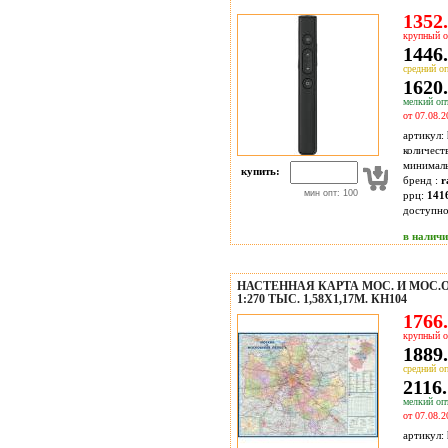
1352.
крупный о
1446.
средний оп
1620.
мелкий опт
от 07.08.2
артикул:
количест
минимал
купить:
бренд :
r
мин опт: 100
ррц:
141
доступн
в налич
НАСТЕННАЯ КАРТА МОС. И МОС.
1:270 ТЫС. 1,58Х1,17М. КН104
1766.
крупный о
1889.
средний оп
2116.
мелкий опт
от 07.08.2
артикул: