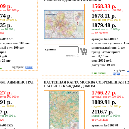
09 р.
1568.33 р.
пт от 100 000 р.
крупный опт от 100 000 р.
74 р.
1678.11 р.
т от 50 000 р.
средний опт от 50 000 р.
35 р.
1879.48 р.
 от 10 000 р.
мелкий опт от 10 000 р.
026
от 07.08.2026
ko098775
артикул:
ko040697
во в упаковке:
100 шт
количество в упаковке:
1 ш
ьный опт:
100 шт
минимальный опт:
1 шт
купить:
apoo
бренд :
атлас принт
мин опт: 1
6 руб.
вес :
0,15 кг
о:
28
шт
ррц:
2632 руб.
доступно:
19
шт
в рубрике:
указки
ии
в рубрике:
г
в наличии
карты
ОБЛ. АДМИНИСТРАТ
НАСТЕННАЯ КАРТА МОСКВА СОВРЕМЕННАЯ 1,2
1:34ТЫС С КАЖДЫМ ДОМОМ
27 р.
1766.27 р.
пт от 100 000 р.
крупный опт от 100 000 р.
91 р.
1889.91 р.
т от 50 000 р.
средний опт от 50 000 р.
7 р.
2116.7 р.
 от 10 000 р.
мелкий опт от 10 000 р.
026
от 07.08.2026
ko065522
артикул:
ko016078