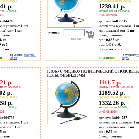
т от 50 000 р.
средний опт от 50 000 р.
41 р.
1239.41 р.
 от 10 000 р.
мелкий опт от 10 000 р.
026
от 07.08.2026
ko044203
артикул:
ko038315
во в упаковке:
1 шт
количество в упаковке:
1 ш
ьный опт:
1 шт
минимальный опт:
1 шт
купить:
oname
бренд :
noname
мин опт: 1
8 кг
вес :
0,685 кг
9 руб.
ррц:
1459 руб.
о:
1
шт
доступно:
7
шт
в рубрике:
глобусы и
в рубрике:
г
ии
в наличии
карты
карты
ГЛОБУС ФИЗИКО-ПОЛИТИЧЕСКИЙ С ПОДСВЕТ
РЕЛЬЕФНЫЙ,210ММ
21 р.
1111.7 р.
пт от 100 000 р.
крупный опт от 100 000 р.
02 р.
1189.52 р.
т от 50 000 р.
средний опт от 50 000 р.
58 р.
1332.26 р.
 от 10 000 р.
мелкий опт от 10 000 р.
026
от 03.08.2026
ko004738
артикул:
ko004737
во в упаковке:
1 шт
количество в упаковке:
1 ш
ьный опт:
1 шт
минимальный опт:
1 шт
5 кг
вес :
0,56 кг
oname
бренд :
noname