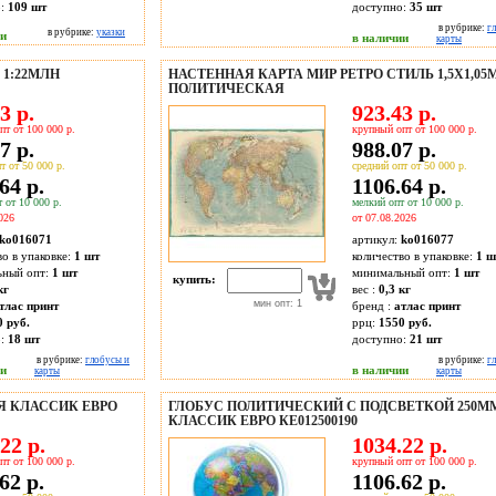
о:
109
шт
доступно:
35
шт
в рубрике:
г
в рубрике:
указки
ии
в наличии
карты
 1:22МЛН
НАСТЕННАЯ КАРТА МИР РЕТРО СТИЛЬ 1,5Х1,05
ПОЛИТИЧЕСКАЯ
3 р.
923.43 р.
пт от 100 000 р.
крупный опт от 100 000 р.
7 р.
988.07 р.
т от 50 000 р.
средний опт от 50 000 р.
64 р.
1106.64 р.
 от 10 000 р.
мелкий опт от 10 000 р.
026
от 07.08.2026
ko016071
артикул:
ko016077
во в упаковке:
1 шт
количество в упаковке:
1 ш
ьный опт:
1 шт
минимальный опт:
1 шт
купить:
кг
вес :
0,3 кг
мин опт: 1
тлас принт
бренд :
атлас принт
0 руб.
ррц:
1550 руб.
о:
18
шт
доступно:
21
шт
в рубрике:
глобусы и
в рубрике:
г
ии
в наличии
карты
карты
Я КЛАССИК ЕВРО
ГЛОБУС ПОЛИТИЧЕСКИЙ С ПОДСВЕТКОЙ 250М
КЛАССИК ЕВРО КЕ012500190
22 р.
1034.22 р.
пт от 100 000 р.
крупный опт от 100 000 р.
62 р.
1106.62 р.