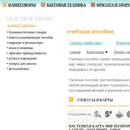
КАНЦТОВАРЫ
БЫТОВАЯ ТЕХНИКА
КРАСОТА И ЗДОР
БЫСТРОЕ МЕНЮ
КАНЦТОВАРЫ:
учебные пособия
•
бумажно-беловые товары
•
книги и развивающие пособия
•
маркеры и фломастеры
Скачать прайс-лист
Бланк з
•
ножи и ножницы
главная
Канцтовары
Товары дл
•
офисные принадлежности
•
ручки и карандаши
Учебные пособия служат помощника
•
товары для школы
карт мира, глобусов, телескопическ
•
фотоальбомы
передавать их другим.
Учебные пособия, востребованные в
любой желающий может подобрать д
поставщиком мелким и крупным опто
ГЛОБУСЫ И КАРТЫ
Сортировать по:
НАСТЕННАЯ КАРТА МИР ПОЛИТИ