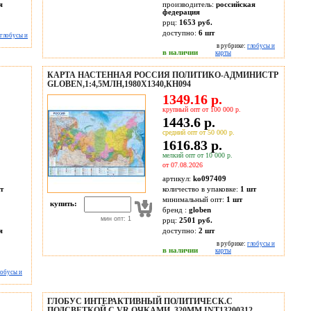
я
производитель:
российская
федерация
ррц:
1653 руб.
доступно:
6
шт
глобусы и
в рубрике:
глобусы и
в наличии
карты
КАРТА НАСТЕННАЯ РОССИЯ ПОЛИТИКО-АДМИНИСТР
GLOBEN,1:4,5МЛН,1980X1340,КН094
1349.16 р.
крупный опт от 100 000 р.
1443.6 р.
средний опт от 50 000 р.
1616.83 р.
мелкий опт от 10 000 р.
от 07.08.2026
артикул:
ko097409
т
количество в упаковке:
1 шт
минимальный опт:
1 шт
купить:
бренд :
globen
мин опт: 1
ррц:
2501 руб.
я
доступно:
2
шт
в рубрике:
глобусы и
в наличии
карты
лобусы и
ГЛОБУС ИНТЕРАКТИВНЫЙ ПОЛИТИЧЕСК.С
ПОДСВЕТКОЙ С VR ОЧКАМИ, 320ММ,INT13200312