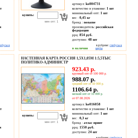
артикул:
ko004731
т
количество в упаковке:
1 шт
минимальный опт:
1 шт
купить:
вес :
0,45 кг
мин опт: 1
бренд :
noname
я
производитель:
российская
федерация
ррц:
854 руб.
доступно:
48
шт
лобусы и
в рубрике:
глобусы и
в наличии
карты
НАСТЕННАЯ КАРТА РОССИЯ 1,5Х1,05М 1:5,5ТЫС
ПОЛИТИКО-АДМИНИСТР
923.43 р.
крупный опт от 100 000 р.
988.07 р.
средний опт от 50 000 р.
1106.64 р.
мелкий опт от 10 000 р.
от 07.08.2026
артикул:
ko016058
т
количество в упаковке:
1 шт
минимальный опт:
1 шт
купить:
вес :
0,3 кг
мин опт: 1
бренд :
атлас принт
я
ррц:
1550 руб.
доступно:
24
шт
в рубрике:
глобусы и