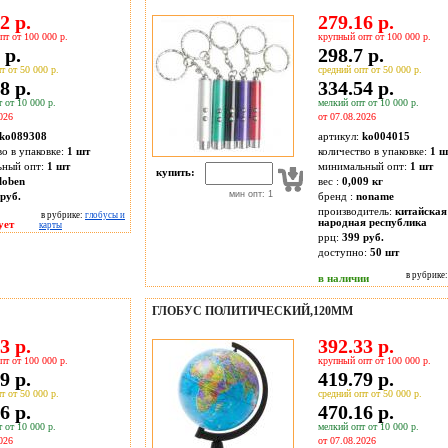
2 р.
279.16 р.
пт от 100 000 р.
крупный опт от 100 000 р.
 р.
298.7 р.
т от 50 000 р.
средний опт от 50 000 р.
8 р.
334.54 р.
 от 10 000 р.
мелкий опт от 10 000 р.
026
от 07.08.2026
ko089308
артикул:
ko004015
во в упаковке:
1 шт
количество в упаковке:
1 ш
ьный опт:
1 шт
минимальный опт:
1 шт
купить:
loben
вес :
0,009 кг
мин опт: 1
руб.
бренд :
noname
производитель:
китайская
в рубрике:
глобусы и
народная республика
ует
карты
ррц:
399 руб.
доступно:
50
шт
в рубрике
в наличии
ГЛОБУС ПОЛИТИЧЕСКИЙ,120ММ
3 р.
392.33 р.
пт от 100 000 р.
крупный опт от 100 000 р.
9 р.
419.79 р.
т от 50 000 р.
средний опт от 50 000 р.
6 р.
470.16 р.
 от 10 000 р.
мелкий опт от 10 000 р.
026
от 07.08.2026