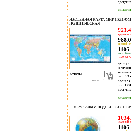
доступн
в налич
НАСТЕННАЯ КАРТА МИР 1,5Х1,05М
ПОЛИТИЧЕСКАЯ
923.4
крупный о
988.0
средний оп
1106.
мелкий опт
от 07.08.2
артикул:
количест
минимал
купить:
вес :
0,3 
мин опт: 1
бренд :
а
ррц:
155
доступн
в налич
ГЛОБУС 250ММ,ПОДСВЕТКА,СЕРИ
1034.
крупный о
1106.