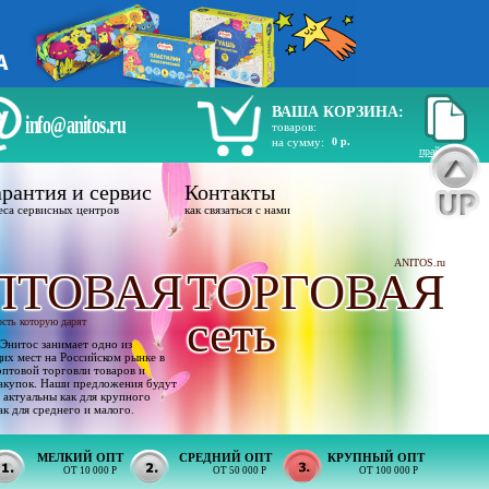
ВАША КОРЗИНА:
info@anitos.ru
товаров:
на сумму:
0 р.
прайс лист
рантия и сервис
Контакты
еса сервисных центров
как связаться с нами
ANITOS.ru
ПТОВАЯ
ТОРГОВАЯ
сеть
ость которую дарят
Энитос занимает одно из
х мест на Российском рынке в
оптовой торговли товаров и
акупок. Наши предложения будут
 актуальны как для крупного
ак для среднего и малого.
МЕЛКИЙ ОПТ
СРЕДНИЙ ОПТ
КРУПНЫЙ ОПТ
ОТ 10 000 Р
ОТ 50 000 Р
ОТ 100 000 Р