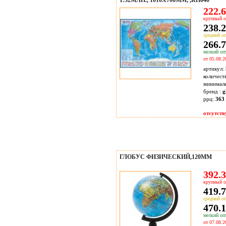
1:32МЛН., 1010X700ММ, ,КН040
222.6
крупный о
238.2
средний оп
266.7
мелкий опт
от 05.08.2
артикул:
количест
минимал
бренд :
g
ррц:
363 
отсутств
ГЛОБУС ФИЗИЧЕСКИЙ,120ММ
392.3
крупный о
419.7
средний оп
470.1
мелкий опт
от 07.08.2