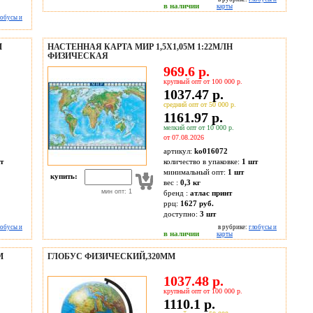
в наличии
карты
лобусы и
М
НАСТЕННАЯ КАРТА МИР 1,5Х1,05М 1:22МЛН
ФИЗИЧЕСКАЯ
969.6 р.
крупный опт от 100 000 р.
1037.47 р.
средний опт от 50 000 р.
1161.97 р.
мелкий опт от 10 000 р.
от 07.08.2026
артикул:
ko016072
т
количество в упаковке:
1 шт
минимальный опт:
1 шт
купить:
вес :
0,3 кг
мин опт: 1
бренд :
атлас принт
ррц:
1627 руб.
доступно:
3
шт
лобусы и
в рубрике:
глобусы и
в наличии
карты
М
ГЛОБУС ФИЗИЧЕСКИЙ,320ММ
1037.48 р.
крупный опт от 100 000 р.
1110.1 р.