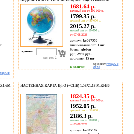
1681.64 р.
крупный опт от 100 000 р.
1799.35 р.
средний опт от 50 000 р.
2015.27 р.
мелкий опт от 10 000 р.
от 07.08.2026
артикул:
ko067350
т
минимальный опт:
1 шт
бренд :
globen
купить:
ррц:
2956 руб.
мин опт: 1
доступно:
15
шт
в рубрике:
глобусы и
в наличии
карты
лобусы и
Х1,6М
НАСТЕННАЯ КАРТА ЦФО (+СПБ) 1,58Х1,18 М,КН36
1824.35 р.
крупный опт от 100 000 р.
1952.05 р.
средний опт от 50 000 р.
2186.3 р.
мелкий опт от 10 000 р.
от 03.08.2026
артикул:
ko085192