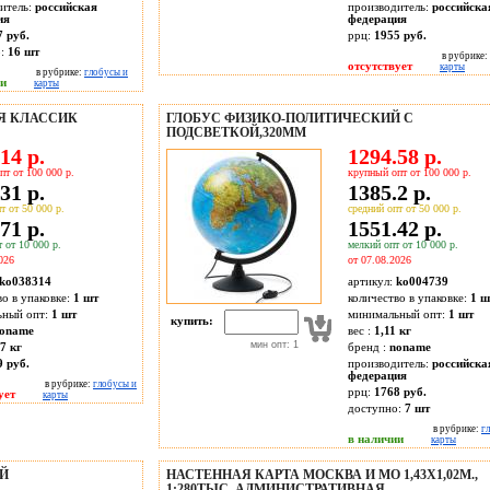
итель:
российская
производитель:
российска
ия
федерация
7 руб.
ррц:
1955 руб.
о:
16
шт
в рубрике:
отсутствует
карты
в рубрике:
глобусы и
ии
карты
ИЯ КЛАССИК
ГЛОБУС ФИЗИКО-ПОЛИТИЧЕСКИЙ С
ПОДСВЕТКОЙ,320ММ
14 р.
1294.58 р.
пт от 100 000 р.
крупный опт от 100 000 р.
31 р.
1385.2 р.
т от 50 000 р.
средний опт от 50 000 р.
71 р.
1551.42 р.
 от 10 000 р.
мелкий опт от 10 000 р.
026
от 07.08.2026
ko038314
артикул:
ko004739
во в упаковке:
1 шт
количество в упаковке:
1 ш
ьный опт:
1 шт
минимальный опт:
1 шт
купить:
oname
вес :
1,11 кг
мин опт: 1
7 кг
бренд :
noname
9 руб.
производитель:
российска
федерация
в рубрике:
глобусы и
ррц:
1768 руб.
ует
карты
доступно:
7
шт
в рубрике:
г
в наличии
карты
ЫЙ
НАСТЕННАЯ КАРТА МОСКВА И МО 1,43Х1,02М.,
1:280ТЫС. АДМИНИСТРАТИВНАЯ