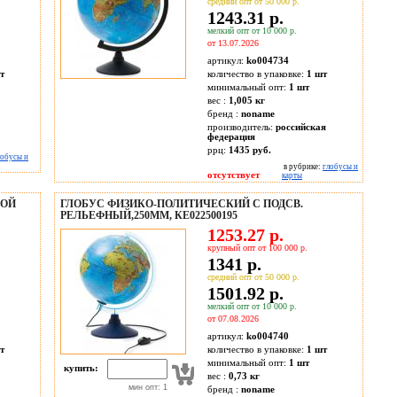
средний опт от 50 000 р.
1243.31 р.
мелкий опт от 10 000 р.
от 13.07.2026
артикул:
ko004734
т
количество в упаковке:
1 шт
минимальный опт:
1 шт
вес :
1,005 кг
бренд :
noname
производитель:
российская
федерация
ррц:
1435 руб.
лобусы и
в рубрике:
глобусы и
отсутствует
карты
КОЙ
ГЛОБУС ФИЗИКО-ПОЛИТИЧЕСКИЙ С ПОДСВ.
РЕЛЬЕФНЫЙ,250ММ, КЕ022500195
1253.27 р.
крупный опт от 100 000 р.
1341 р.
средний опт от 50 000 р.
1501.92 р.
мелкий опт от 10 000 р.
от 07.08.2026
артикул:
ko004740
т
количество в упаковке:
1 шт
минимальный опт:
1 шт
купить:
вес :
0,73 кг
мин опт: 1
бренд :
noname