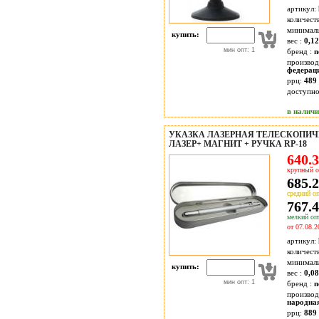
артикул:
количест
минимал
купить:
вес :
0,12
мин опт: 1
бренд :
n
производ
федерац
ррц:
489 
доступн
в налич
УКАЗКА ЛАЗЕРНАЯ ТЕЛЕСКОПИ
ЛАЗЕР+ МАГНИТ + РУЧКА RP-18
640.3
крупный о
685.2
средний оп
767.4
мелкий опт
от 07.08.2
артикул:
количест
минимал
купить:
вес :
0,08
мин опт: 1
бренд :
n
производ
народна
ррц:
889 