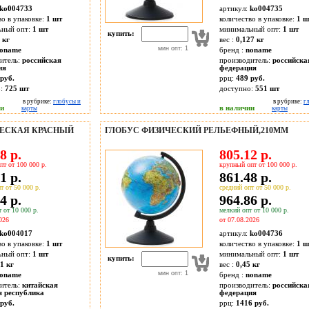
ko004733
артикул:
ko004735
во в упаковке:
1 шт
количество в упаковке:
1 ш
ьный опт:
1 шт
минимальный опт:
1 шт
купить:
 кг
вес :
0,127 кг
мин опт: 1
oname
бренд :
noname
итель:
российская
производитель:
российска
ия
федерация
руб.
ррц:
489 руб.
о:
725
шт
доступно:
551
шт
в рубрике:
глобусы и
в рубрике:
г
ии
в наличии
карты
карты
ЧЕСКАЯ КРАСНЫЙ
ГЛОБУС ФИЗИЧЕСКИЙ РЕЛЬЕФНЫЙ,210ММ
8 р.
805.12 р.
пт от 100 000 р.
крупный опт от 100 000 р.
1 р.
861.48 р.
т от 50 000 р.
средний опт от 50 000 р.
4 р.
964.86 р.
 от 10 000 р.
мелкий опт от 10 000 р.
026
от 07.08.2026
ko004017
артикул:
ko004736
во в упаковке:
1 шт
количество в упаковке:
1 ш
ьный опт:
1 шт
минимальный опт:
1 шт
купить:
1 кг
вес :
0,45 кг
мин опт: 1
oname
бренд :
noname
итель:
китайская
производитель:
российска
я республика
федерация
руб.
ррц:
1416 руб.