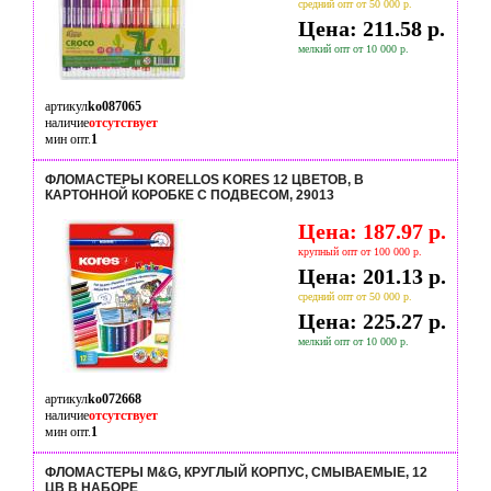
средний опт от 50 000 р.
Цена: 211.58 р.
мелкий опт от 10 000 р.
артикул
ko087065
наличие
отсутствует
мин опт.
1
ФЛОМАСТЕРЫ KORELLOS KORES 12 ЦВЕТОВ, В
КАРТОННОЙ КОРОБКЕ С ПОДВЕСОМ, 29013
Цена: 187.97 р.
крупный опт от 100 000 р.
Цена: 201.13 р.
средний опт от 50 000 р.
Цена: 225.27 р.
мелкий опт от 10 000 р.
артикул
ko072668
наличие
отсутствует
мин опт.
1
ФЛОМАСТЕРЫ M&G, КРУГЛЫЙ КОРПУС, СМЫВАЕМЫЕ, 12
ЦВ В НАБОРЕ