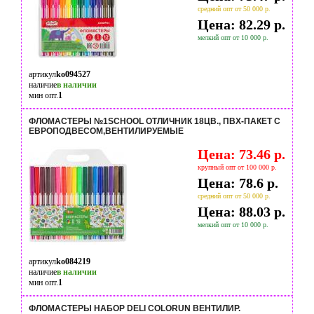
средний опт от 50 000 р.
Цена: 82.29 р.
мелкий опт от 10 000 р.
артикул
ko094527
наличие
в наличии
мин опт.
1
ФЛОМАСТЕРЫ №1SCHOOL ОТЛИЧНИК 18ЦВ., ПВХ-ПАКЕТ С
ЕВРОПОДВЕСОМ,ВЕНТИЛИРУЕМЫЕ
Цена: 73.46 р.
крупный опт от 100 000 р.
Цена: 78.6 р.
средний опт от 50 000 р.
Цена: 88.03 р.
мелкий опт от 10 000 р.
артикул
ko084219
наличие
в наличии
мин опт.
1
ФЛОМАСТЕРЫ НАБОР DELI COLORUN ВЕНТИЛИР.