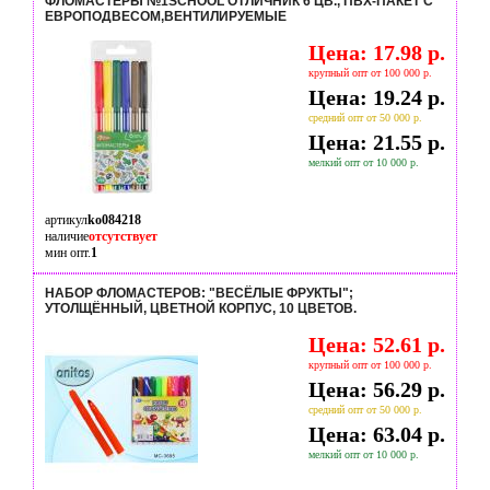
ФЛОМАСТЕРЫ №1SCHOOL ОТЛИЧНИК 6 ЦВ., ПВХ-ПАКЕТ С
ЕВРОПОДВЕСОМ,ВЕНТИЛИРУЕМЫЕ
Цена: 17.98 р.
крупный опт от 100 000 р.
Цена: 19.24 р.
средний опт от 50 000 р.
Цена: 21.55 р.
мелкий опт от 10 000 р.
артикул
ko084218
наличие
отсутствует
мин опт.
1
НАБОР ФЛОМАСТЕРОВ: "ВЕСЁЛЫЕ ФРУКТЫ";
УТОЛЩЁННЫЙ, ЦВЕТНОЙ КОРПУС, 10 ЦВЕТОВ.
Цена: 52.61 р.
крупный опт от 100 000 р.
Цена: 56.29 р.
средний опт от 50 000 р.
Цена: 63.04 р.
мелкий опт от 10 000 р.