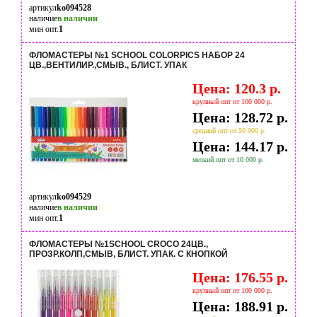
артикул
ko094528
наличие
в наличии
мин опт.
1
ФЛОМАСТЕРЫ №1 SCHOOL COLORPICS НАБОР 24
ЦВ.,ВЕНТИЛИР.,СМЫВ., БЛИСТ. УПАК
Цена: 120.3 р.
крупный опт от 100 000 р.
Цена: 128.72 р.
средний опт от 50 000 р.
Цена: 144.17 р.
мелкий опт от 10 000 р.
артикул
ko094529
наличие
в наличии
мин опт.
1
ФЛОМАСТЕРЫ №1SCHOOL CROCO 24ЦВ.,
ПРОЗР.КОЛП,СМЫВ, БЛИСТ. УПАК. C КНОПКОЙ
Цена: 176.55 р.
крупный опт от 100 000 р.
Цена: 188.91 р.