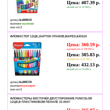
Цена: 407.39 р.
мелкий опт от 10 000 р.
артикул
ko068610
наличие
в наличии
мин опт.
1
ФЛОМАСТЕР 12ЦВ.,КАРТОН УПАКОВ,MAPED,845020
Цена: 360.59 р.
крупный опт от 100 000 р.
Цена: 385.83 р.
средний опт от 50 000 р.
Цена: 432.13 р.
мелкий опт от 10 000 р.
артикул
ko006550
наличие
отсутствует
мин опт.
1
ФЛОМАСТЕРЫ КИСТОЧКИ ДВУСТОРОННИЕ FUNCOLOR
12ЦВ,В ПЛАСТИКОВОМ ПЕНАЛЕ 32-0047