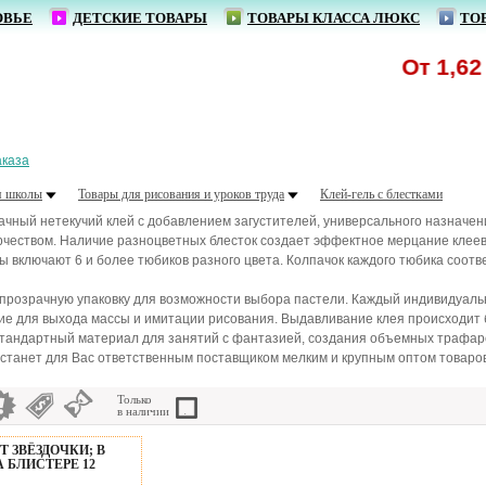
ОВЬЕ
ДЕТСКИЕ ТОВАРЫ
ТОВАРЫ КЛАССА ЛЮКС
ТО
От 1,62 р.
аказа
я школы
Товары для рисования и уроков труда
Клей-гель с блестками
рачный нетекучий клей с добавлением загустителей, универсального назначе
рчеством. Наличие разноцветных блесток создает эффектное мерцание клеевы
ры включают 6 и более тюбиков разного цвета. Колпачок каждого тюбика соотв
розрачную упаковку для возможности выбора пастели. Каждый индивидуальн
рстие для выхода массы и имитации рисования. Выдавливание клея происходи
стандартный материал для занятий с фантазией, создания объемных трафаре
танет для Вас ответственным поставщиком мелким и крупным оптом товаров т
Только
в наличии
 ЗВЁЗДОЧКИ; В
А БЛИСТЕРЕ 12