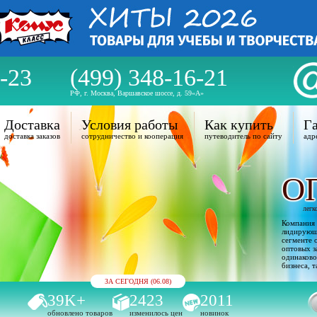
-23
(499) 348-16-21
РФ, г. Москва, Варшавское шоссе, д. 59«А»
Доставка
Условия работы
Как купить
Га
доставка заказов
сотрудничество и кооперация
путеводитель по сайту
адр
О
легк
Компания 
лидирующи
сегменте 
оптовых з
одинаково
бизнеса, т
ЗА СЕГОДНЯ (06.08)
39K+
2423
2011
обновлено товаров
изменилось цен
новинок