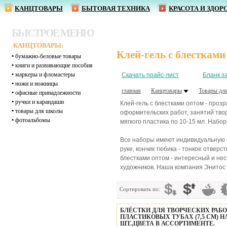
КАНЦТОВАРЫ
БЫТОВАЯ ТЕХНИКА
КРАСОТА И ЗДОР
БЫСТРОЕ МЕНЮ
КАНЦТОВАРЫ:
Клей-гель с блестками
•
бумажно-беловые товары
•
книги и развивающие пособия
•
маркеры и фломастеры
Скачать прайс-лист
Бланк з
•
ножи и ножницы
главная
Канцтовары
Товары дл
•
офисные принадлежности
•
ручки и карандаши
Клей-гель с блестками оптом - проз
•
товары для школы
оформительских работ, занятий тво
•
фотоальбомы
мягкого пластика по 10-15 мл. Набо
Все наборы имеют индивидуальную п
руке, кончик тюбика - тонкое отве
блестками оптом - интересный и не
художников. Наша компания Энитос с
Сортировать по:
БЛЁСТКИ ДЛЯ ТВОРЧЕСКИХ РАБОТ
ПЛАСТИКОВЫХ ТУБАХ (7,5 СМ) Н
ШТ.,ЦВЕТА В АССОРТИМЕНТЕ.