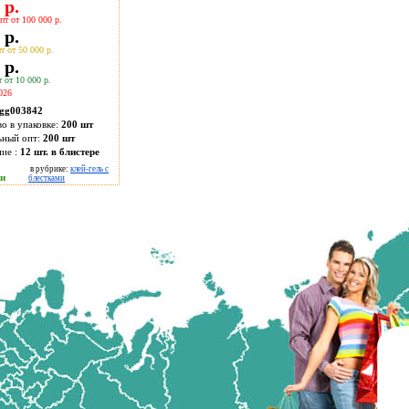
 р.
пт от 100 000 р.
 р.
т от 50 000 р.
 р.
 от 10 000 р.
026
gg003842
во в упаковке:
200 шт
ьный опт:
200 шт
ие :
12 шт. в блистере
в рубрике:
клей-гель с
ии
блестками