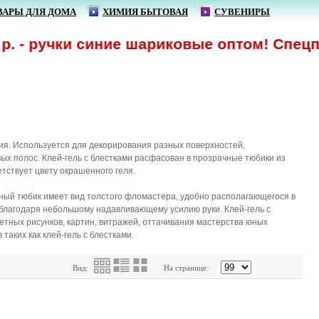
ВАРЫ ДЛЯ ДОМА
ХИМИЯ БЫТОВАЯ
СУВЕНИРЫ
 - ручки синие шариковые оптом! Спецпред
ния. Используется для декорирования разных поверхностей,
х полос. Клей-гель с блестками расфасован в прозрачные тюбики из
етствует цвету окрашенного геля.
ый тюбик имеет вид толстого фломастера, удобно располагающегося в
т благодаря небольшому надавливающему усилию руки. Клей-гель с
тных рисунков, картин, витражей, оттачивания мастерства юных
аких как клей-гель с блестками.
Вид:
На странице: