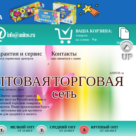
ВАША КОРЗИНА:
info@anitos.ru
товаров:
на сумму:
0 р.
прайс лист
рантия и сервис
Контакты
еса сервисных центров
как связаться с нами
ANITOS.ru
ПТОВАЯ
ТОРГОВАЯ
сеть
ость которую дарят
Энитос занимает одно из
х мест на Российском рынке в
оптовой торговли товаров и
акупок. Наши предложения будут
 актуальны как для крупного
ак для среднего и малого.
МЕЛКИЙ ОПТ
СРЕДНИЙ ОПТ
КРУПНЫЙ ОПТ
ОТ 10 000 Р
ОТ 50 000 Р
ОТ 100 000 Р