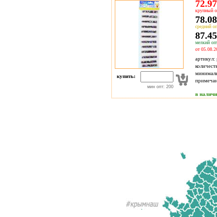
72.97
крупный о
78.08
средний оп
87.45
мелкий опт
от 05.08.2
артикул:
количест
минимал
купить:
примечан
мин опт: 200
в налич