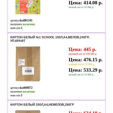
Цена: 414.08 р.
мелкий опт от 10 000 р.
артикул
ko081341
наличие
в наличии
мин опт.
1
КАРТОН БЕЛЫЙ №1 SCHOOL 100Л,А4,МЕЛОВ,240ГР,
УП.КРАФТ
Цена: 445 р.
крупный опт от 100 000 р.
Цена: 476.15 р.
средний опт от 50 000 р.
Цена: 533.29 р.
мелкий опт от 10 000 р.
артикул
ko069072
наличие
в наличии
мин опт.
1
КАРТОН БЕЛЫЙ 200Л,А4,НЕМЕЛОВ,280ГР