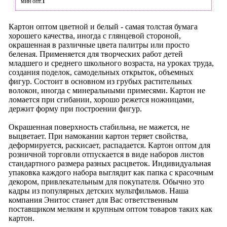
мин опт.
1
Картон оптом цветной и белый - самая толстая бумага
хорошего качества, иногда с глянцевой стороной,
окрашенная в различные цвета палитры или просто
беленая. Применяется для творческих работ детей
младшего и среднего школьного возраста, на уроках труда,
создания поделок, самодельных открыток, объемных
фигур. Состоит в основном из грубых растительных
волокон, иногда с минеральными примесями. Картон не
ломается при сгибании, хорошо режется ножницами,
держит форму при построении фигур.
Окрашенная поверхность стабильна, не мажется, не
выцветает. При намокании картон теряет свойства,
деформируется, раскисает, распадается. Картон оптом для
розничной торговли отпускается в виде наборов листов
стандартного размера разных расцветок. Индивидуальная
упаковка каждого набора выглядит как папка с красочным
декором, привлекательным для покупателя. Обычно это
кадры из популярных детских мультфильмов. Наша
компания Энитос станет для Вас ответственным
поставщиком мелким и крупным оптом товаров таких как
картон.