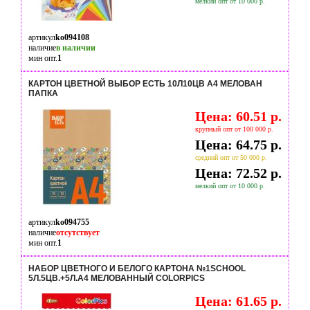
мелкий опт от 10 000 р.
артикул
ko094108
наличие
в наличии
мин опт.
1
КАРТОН ЦВЕТНОЙ ВЫБОР ЕСТЬ 10Л10ЦВ А4 МЕЛОВАН
ПАПКА
Цена: 60.51 р.
крупный опт от 100 000 р.
Цена: 64.75 р.
средний опт от 50 000 р.
Цена: 72.52 р.
мелкий опт от 10 000 р.
артикул
ko094755
наличие
отсутствует
мин опт.
1
НАБОР ЦВЕТНОГО И БЕЛОГО КАРТОНА №1SCHOOL
5Л.5ЦВ.+5Л.А4 МЕЛОВАННЫЙ COLORPICS
Цена: 61.65 р.