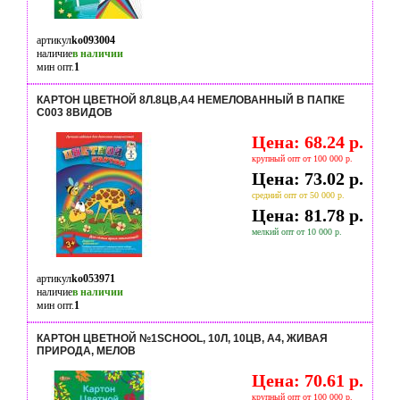
артикул
ko093004
наличие
в наличии
мин опт.
1
КАРТОН ЦВЕТНОЙ 8Л.8ЦВ,А4 НЕМЕЛОВАННЫЙ В ПАПКЕ
С003 8ВИДОВ
Цена: 68.24 р.
крупный опт от 100 000 р.
Цена: 73.02 р.
средний опт от 50 000 р.
Цена: 81.78 р.
мелкий опт от 10 000 р.
артикул
ko053971
наличие
в наличии
мин опт.
1
КАРТОН ЦВЕТНОЙ №1SCHOOL, 10Л, 10ЦВ, А4, ЖИВАЯ
ПРИРОДА, МЕЛОВ
Цена: 70.61 р.
крупный опт от 100 000 р.