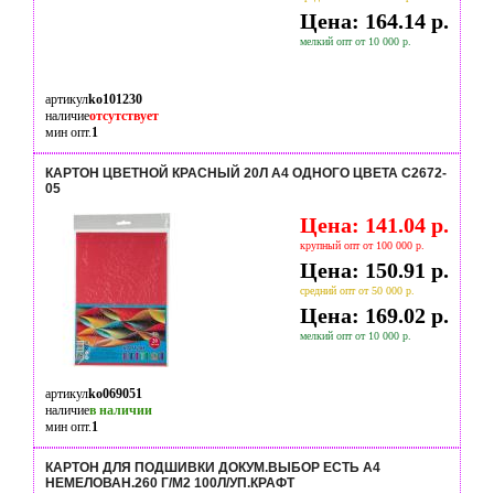
Цена: 164.14 р.
мелкий опт от 10 000 р.
артикул
ko101230
наличие
отсутствует
мин опт.
1
КАРТОН ЦВЕТНОЙ КРАСНЫЙ 20Л А4 ОДНОГО ЦВЕТА С2672-
05
Цена: 141.04 р.
крупный опт от 100 000 р.
Цена: 150.91 р.
средний опт от 50 000 р.
Цена: 169.02 р.
мелкий опт от 10 000 р.
артикул
ko069051
наличие
в наличии
мин опт.
1
КАРТОН ДЛЯ ПОДШИВКИ ДОКУМ.ВЫБОР ЕСТЬ А4
НЕМЕЛОВАН.260 Г/М2 100Л/УП.КРАФТ