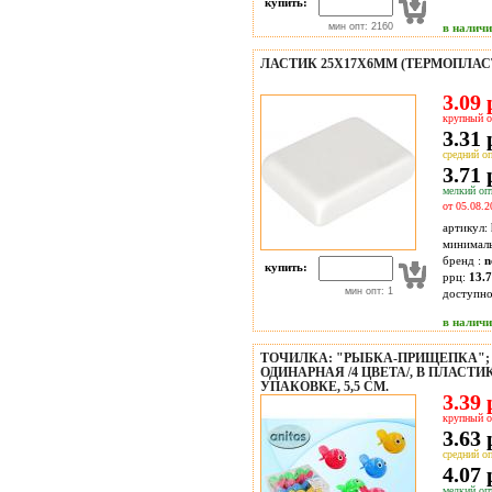
купить:
мин опт: 2160
в налич
ЛАСТИК 25Х17Х6ММ (ТЕРМОПЛА
3.09 
крупный о
3.31 
средний оп
3.71 
мелкий опт
от 05.08.2
артикул:
минимал
бренд :
n
купить:
ррц:
13.7
мин опт: 1
доступн
в налич
ТОЧИЛКА: "РЫБКА-ПРИЩЕПКА";
ОДИНАРНАЯ /4 ЦВЕТА/, В ПЛАСТ
УПАКОВКЕ, 5,5 СМ.
3.39 
крупный о
3.63 
средний оп
4.07 
мелкий опт