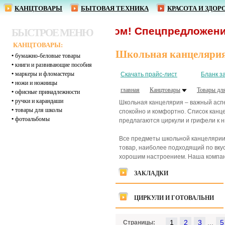
КАНЦТОВАРЫ
БЫТОВАЯ ТЕХНИКА
КРАСОТА И ЗДОР
ариковые оптом! Спецпредложение!
БЫСТРОЕ МЕНЮ
КАНЦТОВАРЫ:
Школьная канцеляри
•
бумажно-беловые товары
•
книги и развивающие пособия
•
маркеры и фломастеры
Скачать прайс-лист
Бланк з
•
ножи и ножницы
главная
Канцтовары
Товары дл
•
офисные принадлежности
•
ручки и карандаши
Школьная канцелярия – важный аспек
•
товары для школы
спокойно и комфортно. Список канце
•
фотоальбомы
предлагаются циркули и грифели к н
Все предметы школьной канцелярии
товар, наиболее подходящий по вкус
хорошим настроением. Наша компани
ЗАКЛАДКИ
ЦИРКУЛИ И ГОТОВАЛЬНИ
1
...
Страницы: