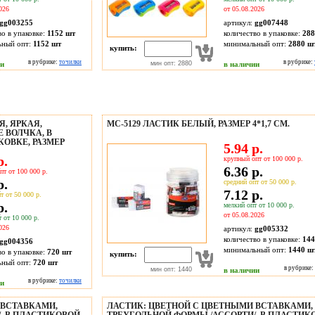
026
от 05.08.2026
gg003255
артикул:
gg007448
во в упаковке:
1152 шт
количество в упаковке:
288
ьный опт:
1152 шт
минимальный опт:
2880 ш
купить:
в рубрике:
точилки
в рубрике:
ии
мин опт: 2880
в наличии
, ЯРКАЯ,
МС-5129 ЛАСТИК БЕЛЫЙ, РАЗМЕР 4*1,7 СМ.
Е ВОЛЧКА, В
ОВКЕ, РАЗМЕР
5.94 р.
р.
крупный опт от 100 000 р.
6.36 р.
пт от 100 000 р.
р.
средний опт от 50 000 р.
7.12 р.
т от 50 000 р.
р.
мелкий опт от 10 000 р.
от 05.08.2026
 от 10 000 р.
026
артикул:
gg005332
количество в упаковке:
144
gg004356
минимальный опт:
1440 ш
во в упаковке:
720 шт
купить:
ьный опт:
720 шт
в рубрике:
мин опт: 1440
в наличии
в рубрике:
точилки
ии
 ВСТАВКАМИ,
ЛАСТИК: ЦВЕТНОЙ С ЦВЕТНЫМИ ВСТАВКАМИ,