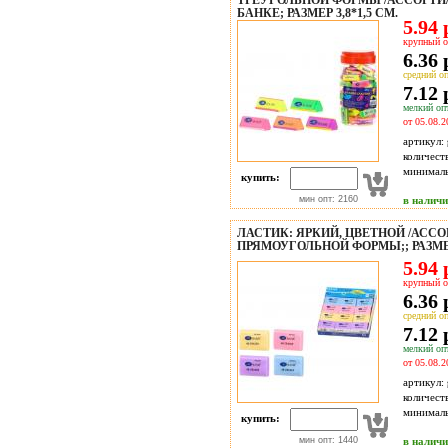
ТРЕУГОЛЬНОЙ ФОРМЫ /АССОРТИ/
БАНКЕ; РАЗМЕР 3,8*1,5 СМ.
5.94 
крупный о
6.36 
средний оп
7.12 
мелкий опт
от 05.08.2
артикул:
количест
минимал
купить:
мин опт: 2160
в налич
ЛАСТИК: ЯРКИЙ, ЦВЕТНОЙ /АССОР
ПРЯМОУГОЛЬНОЙ ФОРМЫ;; РАЗМЕР
5.94 
крупный о
6.36 
средний оп
7.12 
мелкий опт
от 05.08.2
артикул:
количест
минимал
купить:
мин опт: 1440
в налич