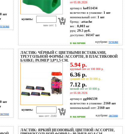
от 05.08.2026
артикул:
ko051434
количество в упаковке:
1 шт
0 шт
минимальный опт:
1 шт
т
купить:
бренд :
attache
мин опт: 1
вес :
0,003 кг
точилки
ррц:
29.5 руб.
доступно:
16147
шт
в рубрике:
точилки
в наличии
ЛАСТИК: ЧЁРНЫЙ С ЦВЕТНЫМИ ВСТАВКАМИ,
ТРЕУГОЛЬНОЙ ФОРМЫ /АССОРТИ/, В ПЛАСТИКОВОЙ
БАНКЕ; РАЗМЕР 3,8*1,5 СМ.
5.94 р.
крупный опт от 100 000 р.
6.36 р.
средний опт от 50 000 р.
7.12 р.
мелкий опт от 10 000 р.
от 05.08.2026
артикул:
gg006539
0 шт
количество в упаковке:
2160 шт
т
минимальный опт:
2160 шт
купить:
ластики
в рубрике:
ластики
мин опт: 2160
в наличии
ЛАСТИК: ЯРКИЙ НЕОНОВЫЙ, ЦВЕТНОЙ /АССОРТИ/,