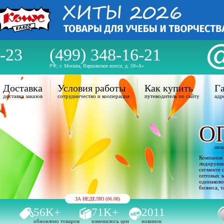
-23
(499) 348-16-21
РФ, г. Москва, Варшавское шоссе, д. 59«А»
Доставка
Условия работы
Как купить
Га
доставка заказов
сотрудничество и кооперация
путеводитель по сайту
адр
О
легк
Компания 
лидирующи
сегменте 
оптовых з
одинаково
бизнеса, т
ЗА НЕДЕЛЮ (06.08)
56K+
71K+
2011
обновлено товаров
изменилось цен
новинок