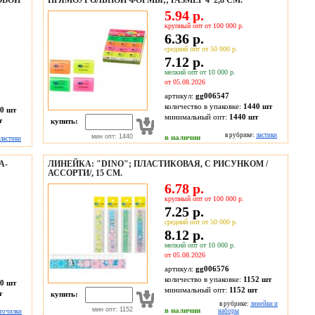
ОВОЙ
ПРЯМОУГОЛЬНОЙ ФОРМЫ;; РАЗМЕР 4*2,8 СМ.
5.94 р.
крупный опт от 100 000 р.
6.36 р.
средний опт от 50 000 р.
7.12 р.
мелкий опт от 10 000 р.
от 05.08.2026
артикул:
gg006547
количество в упаковке:
1440 шт
0 шт
минимальный опт:
1440 шт
т
купить:
в рубрике:
ластики
мин опт: 1440
в наличии
ластики
А-
ЛИНЕЙКА: "DINO"; ПЛАСТИКОВАЯ, С РИСУНКОМ /
АССОРТИ/, 15 СМ.
6.78 р.
крупный опт от 100 000 р.
7.25 р.
средний опт от 50 000 р.
8.12 р.
мелкий опт от 10 000 р.
от 05.08.2026
артикул:
gg006576
количество в упаковке:
1152 шт
0 шт
минимальный опт:
1152 шт
т
купить:
в рубрике:
линейки и
мин опт: 1152
в наличии
наборы
точилки