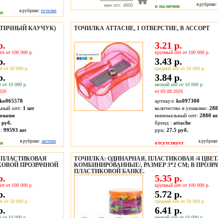
в рубрике:
мин опт: 4800
в наличии
в рубрике:
точилки
ии
СТИЧНЫЙ КАУЧУК)
ТОЧИЛКА ATTACHE, 1 ОТВЕРСТИЕ, В АССОРТ
р.
3.21 р.
пт от 100 000 р.
крупный опт от 100 000 р.
р.
3.43 р.
т от 50 000 р.
средний опт от 50 000 р.
р.
3.84 р.
 от 10 000 р.
мелкий опт от 10 000 р.
026
от 03.08.2026
ko065578
артикул:
ko097300
ьный опт:
1 шт
количество в упаковке:
288
oname
минимальный опт:
2880 ш
 руб.
бренд :
attache
о:
99593
шт
ррц:
27.5 руб.
в рубрике:
ластики
в рубрике
ии
отсутствует
 ПЛАСТИКОВАЯ
ТОЧИЛКА: ОДИНАРНАЯ, ПЛАСТИКОВАЯ /4 ЦВЕТ
ИКОВОЙ ПРОЗРАЧНОЙ
КОМБИНИРОВАННЫЕ/, РАЗМЕР 3*2 СМ; В ПРОЗР
ПЛАСТИКОВОЙ БАНКЕ.
р.
5.35 р.
пт от 100 000 р.
крупный опт от 100 000 р.
р.
5.72 р.
т от 50 000 р.
средний опт от 50 000 р.
р.
6.41 р.
 от 10 000 р.
мелкий опт от 10 000 р.