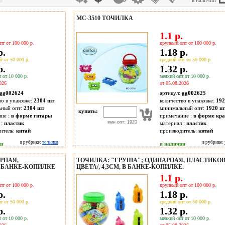
в наличии
МС-3510 ТОЧИЛКА
.
1.1 р.
пт от 100 000 р.
крупный опт от 100 000 р.
р.
1.18 р.
т от 50 000 р.
средний опт от 50 000 р.
р.
1.32 р.
 от 10 000 р.
мелкий опт от 10 000 р.
026
от 05.08.2026
gg002624
артикул:
gg002625
во в упаковке:
2304 шт
количество в упаковке:
192
ьный опт:
2304 шт
минимальный опт:
1920 ш
купить:
ие :
в форме гитары
примечание :
в форме кр
мин опт: 1920
 :
пластик
материал :
пластик
итель:
китай
производитель:
китай
в рубрике:
точилки
в рубрике:
ии
в наличии
РНАЯ,
ТОЧИЛКА: "ГРУША"; ОДИНАРНАЯ, ПЛАСТИКОВА
 В БАНКЕ-КОПИЛКЕ
ЦВЕТА/, 4,3СМ, В БАНКЕ-КОПИЛКЕ.
.
1.1 р.
пт от 100 000 р.
крупный опт от 100 000 р.
р.
1.18 р.
т от 50 000 р.
средний опт от 50 000 р.
р.
1.32 р.
 от 10 000 р.
мелкий опт от 10 000 р.