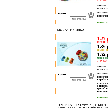
от 05.08.2
артикул:
количест
минимал
купить:
примечан
мин опт: 3600
в налич
МС-2774 ТОЧИЛКА
1.27 
крупный о
1.36 
средний оп
1.52 
мелкий опт
от 05.08.2
артикул:
количест
минимал
купить:
примечан
коробке:
мин опт: 4320
примечан
одинарна
цвета/, 
пластико
в налич
ТОЧИЛКА: "КУКУРУЗА"; С КОНТ