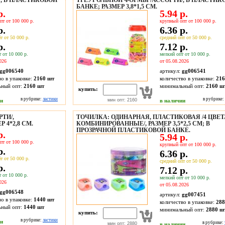
, В ПЛАСТИКОВОЙ
ТРЕУГОЛЬНОЙ ФОРМЫ /АССОРТИ/, В ПЛАСТИК
БАНКЕ; РАЗМЕР 3,8*1,5 СМ.
р.
5.94 р.
пт от 100 000 р.
крупный опт от 100 000 р.
р.
6.36 р.
т от 50 000 р.
средний опт от 50 000 р.
р.
7.12 р.
 от 10 000 р.
мелкий опт от 10 000 р.
026
от 05.08.2026
gg006540
артикул:
gg006541
во в упаковке:
2160 шт
количество в упаковке:
216
ьный опт:
2160 шт
минимальный опт:
2160 ш
купить:
в рубрике:
ластики
в рубрике:
ии
мин опт: 2160
в наличии
ТИ/,
ТОЧИЛКА: ОДИНАРНАЯ, ПЛАСТИКОВАЯ /4 ЦВЕТ
 4*2,8 СМ.
КОМБИНИРОВАННЫЕ/, РАЗМЕР 3,5*2,5 СМ; В
ПРОЗРАЧНОЙ ПЛАСТИКОВОЙ БАНКЕ.
р.
5.94 р.
пт от 100 000 р.
крупный опт от 100 000 р.
р.
6.36 р.
т от 50 000 р.
средний опт от 50 000 р.
р.
7.12 р.
 от 10 000 р.
мелкий опт от 10 000 р.
026
от 05.08.2026
gg006548
артикул:
gg007451
во в упаковке:
1440 шт
количество в упаковке:
288
ьный опт:
1440 шт
минимальный опт:
2880 ш
купить:
в рубрике:
ластики
ии
в рубрике:
мин опт: 2880
в наличии