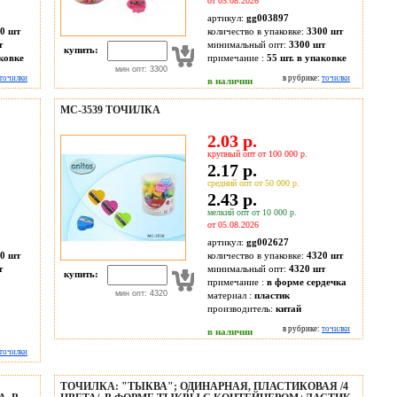
от 05.08.2026
артикул:
gg003897
0 шт
количество в упаковке:
3300 шт
т
минимальный опт:
3300 шт
купить:
аковке
примечание :
55 шт. в упаковке
мин опт: 3300
точилки
в рубрике:
точилки
в наличии
МС-3539 ТОЧИЛКА
2.03 р.
крупный опт от 100 000 р.
2.17 р.
средний опт от 50 000 р.
2.43 р.
мелкий опт от 10 000 р.
от 05.08.2026
артикул:
gg002627
0 шт
количество в упаковке:
4320 шт
т
минимальный опт:
4320 шт
купить:
примечание :
в форме сердечка
мин опт: 4320
материал :
пластик
производитель:
китай
в рубрике:
точилки
в наличии
точилки
ТОЧИЛКА: "ТЫКВА"; ОДИНАРНАЯ, ПЛАСТИКОВАЯ /4