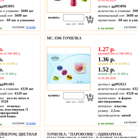
026
от 05.08.2026
gg003895
артикул:
gg003896
во в упаковке:
3600 шт
количество в упаковке:
360
ьный опт:
3600 шт
минимальный опт:
3600 ш
купить:
ие :
60 шт. в упаковке
примечание :
60 шт. в уп
мин опт: 3600
в рубрике:
точилки
в рубрике:
ии
в наличии
МС-3506 ТОЧИЛКА
р.
1.27 р.
пт от 100 000 р.
крупный опт от 100 000 р.
р.
1.36 р.
т от 50 000 р.
средний опт от 50 000 р.
р.
1.52 р.
 от 10 000 р.
мелкий опт от 10 000 р.
026
от 05.08.2026
gg001465
артикул:
gg002621
во в упаковке:
4320 шт
количество в упаковке:
432
ьный опт:
4320 шт
минимальный опт:
4320 ш
купить:
ие :
кол-во штук в
примечание :
в форме
 4320
шестигранника
мин опт: 4320
ие :
точилка:
материал :
пластик
я, пластиковая /3
размер :
2,5см.
в прозрачной
производитель:
китай
вой банке.
в рубрике:
в наличии
в рубрике:
точилки
ии
ЕЙНЕРОМ, ЦВЕТНАЯ
ТОЧИЛКА: "ПАРОВОЗИК"; ОДИНАРНАЯ,