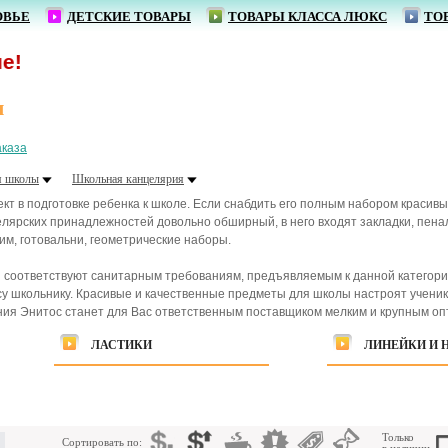
ОВЬЕ
ДЕТСКИЕ ТОВАРЫ
ТОВАРЫ КЛАССА ЛЮКС
ТО
я
аказа
я школы
Школьная канцелярия
т в подготовке ребенка к школе. Если снабдить его полным набором красивы
лярских принадлежностей довольно обширный, в него входят закладки, пенал
им, готовальни, геометрические наборы.
 соответствуют санитарным требованиям, предъявляемым к данной категори
у школьнику. Красивые и качественные предметы для школы настроят ученика
я Энитос станет для Вас ответственным поставщиком мелким и крупным опт
ЛАСТИКИ
ЛИНЕЙКИ И 
Только
Сортировать по: