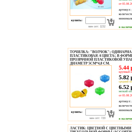
от 05.08.2
артикул:
количест
минимал
купить:
мин опт: 1152
в налич
ТОЧИЛКА: "ВОЛЧОК"; ОДИНАРНАЯ
ПЛАСТИКОВАЯ /4 ЦВЕТА/, В ФОРМ
ПРОЗРАЧНОЙ ПЛАСТИКОВОЙ УПАК
ДИАМЕТР 5СМ*4,8 СМ.
5.44 
крупный о
5.82 
средний оп
6.52 
мелкий опт
от 05.08.2
артикул:
количест
минимал
купить:
мин опт: 720
в налич
ЛАСТИК: ЦВЕТНОЙ С ЦВЕТНЫМИ