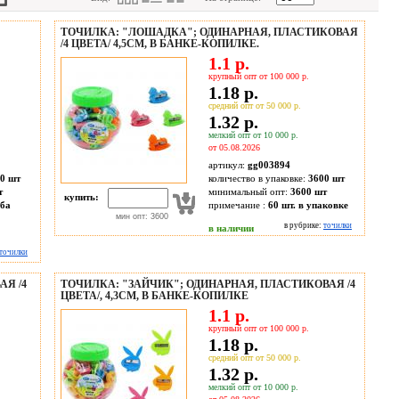
ТОЧИЛКА: "ЛОШАДКА"; ОДИНАРНАЯ, ПЛАСТИКОВАЯ
/4 ЦВЕТА/ 4,5СМ, В БАНКЕ-КОПИЛКЕ.
1.1 р.
крупный опт от 100 000 р.
1.18 р.
средний опт от 50 000 р.
1.32 р.
мелкий опт от 10 000 р.
от 05.08.2026
артикул:
gg003894
0 шт
количество в упаковке:
3600 шт
т
минимальный опт:
3600 шт
купить:
аба
примечание :
60 шт. в упаковке
мин опт: 3600
в рубрике:
точилки
в наличии
точилки
Я /4
ТОЧИЛКА: "ЗАЙЧИК"; ОДИНАРНАЯ, ПЛАСТИКОВАЯ /4
ЦВЕТА/, 4,3СМ, В БАНКЕ-КОПИЛКЕ
1.1 р.
крупный опт от 100 000 р.
1.18 р.
средний опт от 50 000 р.
1.32 р.
мелкий опт от 10 000 р.