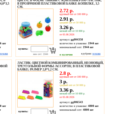
, В
ЦВЕТА/, В ФОРМЕ ТЫКВЫ С КОНТЕЙНЕРОМ+ЛАСТИК,
0*3,5
В ПРОЗРАЧНОЙ ПЛАСТИКОВОЙ БАНКЕ-КОПИЛКЕ, 3,5
СМ.
2.72 р.
крупный опт от 100 000 р.
2.91 р.
средний опт от 50 000 р.
3.26 р.
мелкий опт от 10 000 р.
от 05.08.2026
артикул:
gg004358
6 шт
количество в упаковке:
1944 шт
т
минимальный опт:
1944 шт
купить:
точилки
в рубрике:
точилки
мин опт: 1944
в наличии
ЛАСТИК: ЦВЕТНОЙ КОМБИНИРОВАННЫЙ, НЕОНОВЫЙ,
ОВОЙ
ТРЕУГОЛЬНОЙ ФОРМЫ /АССОРТИ/, В ПЛАСТИКОВОЙ
БАНКЕ; РАЗМЕР 2,8*1,2 СМ.
2.8 р.
крупный опт от 100 000 р.
3 р.
средний опт от 50 000 р.
3.36 р.
мелкий опт от 10 000 р.
от 05.08.2026
артикул:
gg006543
0 шт
количество в упаковке:
4800 шт
т
минимальный опт:
4800 шт
купить: