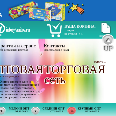
ВАША КОРЗИНА:
info@anitos.ru
товаров:
на сумму:
0 р.
прайс лист
рантия и сервис
Контакты
еса сервисных центров
как связаться с нами
ANITOS.ru
ПТОВАЯ
ТОРГОВАЯ
сеть
ость которую дарят
Энитос занимает одно из
х мест на Российском рынке в
оптовой торговли товаров и
акупок. Наши предложения будут
 актуальны как для крупного
ак для среднего и малого.
МЕЛКИЙ ОПТ
СРЕДНИЙ ОПТ
КРУПНЫЙ ОПТ
ОТ 10 000 Р
ОТ 50 000 Р
ОТ 100 000 Р