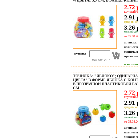
/4 ЦВЕТА/, 5,5 СМ; В БАНКЕ-КОПИЛ
2.72 
крупный о
2.91 
средний оп
3.26 
мелкий опт
от 05.08.2
артикул:
количест
минимал
купить:
примечан
мин опт: 2016
в налич
ТОЧИЛКА: "ЯБЛОКО"; ОДИНАРНА
ЦВЕТА/, В ФОРМЕ ЯБЛОКА С КО
В ПРОЗРАЧНОЙ ПЛАСТИКОВОЙ БАН
СМ.
2.72 
крупный о
2.91 
средний оп
3.26 
мелкий опт
от 05.08.2
артикул:
количест
минимал