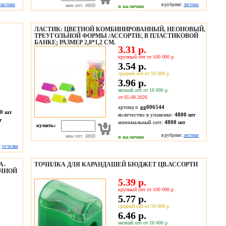
ластики
в рубрике:
ластики
мин опт: 4800
в наличии
ЛАСТИК: ЦВЕТНОЙ КОМБИНИРОВАННЫЙ, НЕОНОВЫЙ,
ТРЕУГОЛЬНОЙ ФОРМЫ /АССОРТИ/, В ПЛАСТИКОВОЙ
БАНКЕ; РАЗМЕР 2,8*1,2 СМ.
3.31 р.
крупный опт от 100 000 р.
3.54 р.
средний опт от 50 000 р.
3.96 р.
мелкий опт от 10 000 р.
от 05.08.2026
артикул:
gg006544
0 шт
количество в упаковке:
4800 шт
т
минимальный опт:
4800 шт
купить:
в рубрике:
ластики
мин опт: 4800
в наличии
:
точилки
А-
ТОЧИЛКА ДЛЯ КАРАНДАШЕЙ БЮДЖЕТ ЦВ.АССОРТИ
АЧНОЙ
5.39 р.
крупный опт от 100 000 р.
5.77 р.
средний опт от 50 000 р.
6.46 р.
мелкий опт от 10 000 р.