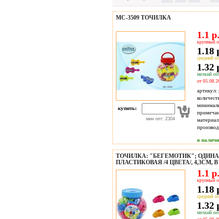
МС-3509 ТОЧИЛКА
1.1 р
крупный о
1.18 
средний оп
1.32 
мелкий опт
от 05.08.2
артикул:
количест
минимал
купить:
примечан
мин опт: 2304
материал
производ
в налич
ТОЧИЛКА: "БЕГЕМОТИК"; ОДИНА
ПЛАСТИКОВАЯ /4 ЦВЕТА/, 4,3СМ,
1.1 р
крупный о
1.18 
средний оп
1.32 
мелкий опт