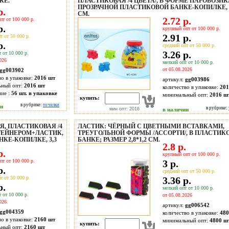
КЕ.
ПЛАСТИКОВАЯ /4 ЦВЕТА/, В ФОРМЕ ПАРОВОЗИКА
ПРОЗРАЧНОЙ ПЛАСТИКОВОЙ БАНКЕ-КОПИЛКЕ, 4,
р.
СМ.
2.72 р.
пт от 100 000 р.
р.
крупный опт от 100 000 р.
2.91 р.
т от 50 000 р.
р.
средний опт от 50 000 р.
3.26 р.
 от 10 000 р.
026
мелкий опт от 10 000 р.
от 05.08.2026
gg003902
во в упаковке:
2016 шт
артикул:
gg003986
ьный опт:
2016 шт
количество в упаковке:
201
ие :
56 шт. в упаковке
минимальный опт:
2016 ш
купить:
в рубрике:
точилки
ии
в рубрике:
мин опт: 2016
в наличии
Я, ПЛАСТИКОВАЯ /4
ЛАСТИК: ЧЁРНЫЙ С ЦВЕТНЫМИ ВСТАВКАМИ,
НТЕЙНЕРОМ+ЛАСТИК,
ТРЕУГОЛЬНОЙ ФОРМЫ /АССОРТИ/, В ПЛАСТИК
КЕ-КОПИЛКЕ, 3,3
БАНКЕ; РАЗМЕР 2,8*1,2 СМ.
2.8 р.
р.
крупный опт от 100 000 р.
пт от 100 000 р.
3 р.
р.
средний опт от 50 000 р.
т от 50 000 р.
3.36 р.
р.
мелкий опт от 10 000 р.
 от 10 000 р.
от 05.08.2026
026
артикул:
gg006542
gg004359
количество в упаковке:
480
во в упаковке:
2160 шт
минимальный опт:
4800 ш
купить:
ьный опт:
2160 шт