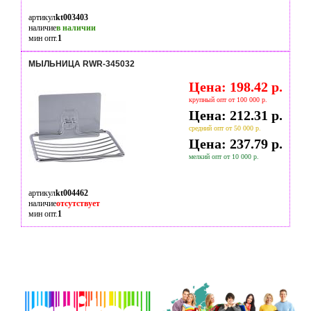
артикул
kt003403
наличие
в наличии
мин опт.
1
МЫЛЬНИЦА RWR-345032
Цена: 198.42 р.
крупный опт от 100 000 р.
Цена: 212.31 р.
средний опт от 50 000 р.
Цена: 237.79 р.
мелкий опт от 10 000 р.
артикул
kt004462
наличие
отсутствует
мин опт.
1