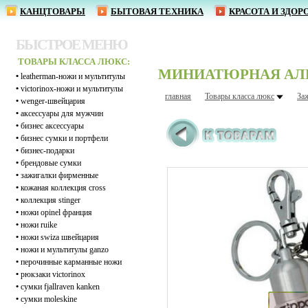
КАНЦТОВАРЫ
БЫТОВАЯ ТЕХНИКА
КРАСОТА И ЗДОР
БЫСТРОЕ МЕНЮ
ТОВАРЫ КЛАССА ЛЮКС:
МИНИАТЮРНАЯ АЛЮМ
•
leatherman-ножи и мультитулы
•
victorinox-ножи и мультитулы
главная
Товары класса люкс
За
•
wenger-швейцария
•
аксессуары для мужчин
•
бизнес аксессуары
•
бизнес сумки и портфели
•
бизнес-подарки
•
брендовые сумки
•
зажигалки фирменные
•
кожаная коллекция cross
•
коллекция stinger
•
ножи opinel франция
•
ножи ruike
•
ножи swiza швейцария
•
ножи и мультитулы ganzo
•
перочинные карманные ножи
•
рюкзаки victorinox
•
сумки fjallraven kanken
•
сумки moleskine