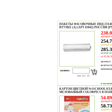
ПАКЕТЫ ФАСОВОЧНЫЕ ПНД 25X40 
ВТУЛКЕ (A) (АРТ 65042) РОССИЯ [
238.0
крупный о
254.7
средний оп
285.3
мелкий опт
от 02.06.2
артикул:
количест
минимал
купить:
мин опт: 20
в налич
КАРТОН ЦВЕТНОЙ №1SCHOOL 8Л.8
МЕЛОВАННЫЙ COLORPICS В ПАП
54.89
крупный о
58.73
средний оп