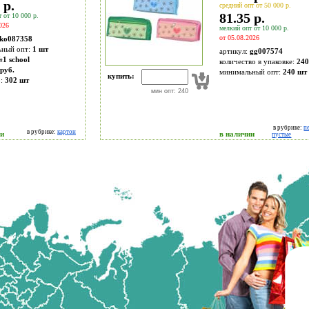
 р.
средний опт от 50 000 р.
81.35 р.
 от 10 000 р.
026
мелкий опт от 10 000 р.
от 05.08.2026
ko087358
ьный опт:
1 шт
артикул:
gg007574
1 school
количество в упаковке:
240
руб.
минимальный опт:
240 шт
купить:
о:
302
шт
мин опт: 240
в рубрике:
п
в рубрике:
картон
ии
в наличии
пустые