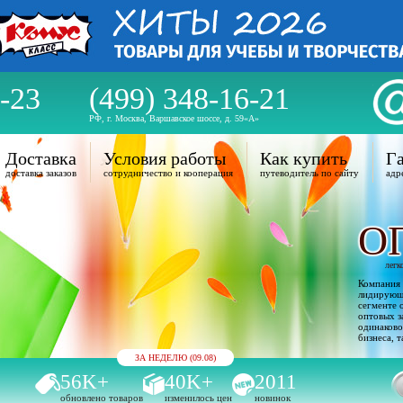
-23
(499) 348-16-21
РФ, г. Москва, Варшавское шоссе, д. 59«А»
Доставка
Условия работы
Как купить
Га
доставка заказов
сотрудничество и кооперация
путеводитель по сайту
адр
О
легк
Компания 
лидирующи
сегменте 
оптовых з
одинаково
бизнеса, т
ЗА НЕДЕЛЮ (09.08)
56K+
40K+
2011
обновлено товаров
изменилось цен
новинок