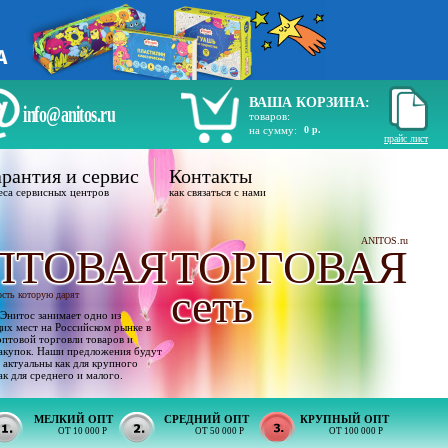
ВАША КОРЗИНА:
info@anitos.ru
товаров:
на сумму:
0 р.
прайс лист
рантия и сервис
Контакты
еса сервисных центров
как связаться с нами
ANITOS.ru
ПТОВАЯ
ТОРГОВАЯ
сеть
ость которую дарят
Энитос занимает одно из
х мест на Российском рынке в
оптовой торговли товаров и
акупок. Наши предложения будут
 актуальны как для крупного
ак для среднего и малого.
МЕЛКИЙ ОПТ
СРЕДНИЙ ОПТ
КРУПНЫЙ ОПТ
ОТ 10 000 Р
ОТ 50 000 Р
ОТ 100 000 Р