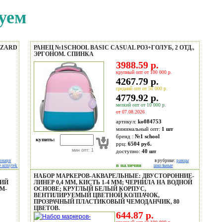
уем
IZARD
РАНЕЦ №1SCHOOL BASIC CASUAL РОЗ+ГОЛУБ, 2 ОТД.,
ЭРГОНОМ. СПИНКА
3988.59 р.
крупный опт от 100 000 р.
4267.79 р.
средний опт от 50 000 р.
4779.92 р.
мелкий опт от 10 000 р.
от 07.08.2026
артикул:
ko084753
минимальный опт:
1 шт
бренд :
№1 school
купить:
ррц:
6504 руб.
мин опт: 1
доступно:
40
шт
онари
в рубрике:
ранцы
в наличии
 armytek
школьные
НАБОР МАРКЕРОВ-АКВАРЕЛЬНЫЕ: ДВУСТОРОННИЕ-
НИЙ
ЛИНЕР 0,4 MM, КИСТЬ 1-4 MM; ЧЕРНИЛА НА ВОДНОЙ
М-
ОСНОВЕ; КРУГЛЫЙ БЕЛЫЙ КОРПУС,
ВЕНТИЛИРУЕМЫЙ ЦВЕТНОЙ КОЛПАЧОК,
ПРОЗРАЧНЫЙ ПЛАСТИКОВЫЙ ЧЕМОДАНЧИК, 80
ЦВЕТОВ.
644.87 р.