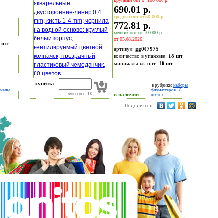
крупный опт от 100 000 р.
690.01 р.
средний опт от 50 000 р.
772.81 р.
мелкий опт от 10 000 р.
от 05.08.2026
 шт
артикул:
gg007975
количество в упаковке:
18 шт
минимальный опт:
18 шт
купить:
в рубрике:
наборы
еналы
фломастеров 18
мин опт: 18
в наличии
цветов
Поделиться