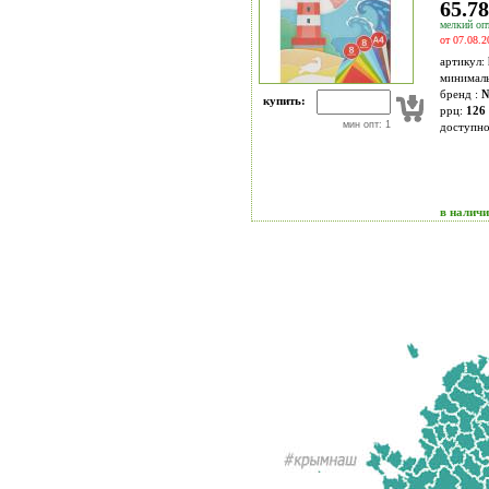
65.78
мелкий опт
от 07.08.2
артикул:
минимал
бренд :
№
купить:
ррц:
126 
мин опт: 1
доступн
в налич