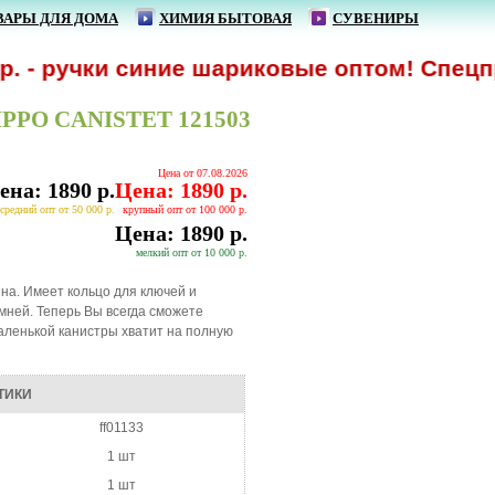
ВАРЫ ДЛЯ ДОМА
ХИМИЯ БЫТОВАЯ
СУВЕНИРЫ
 ручки синие шариковые оптом! Спецпредл
O CANISTET 121503
Цена от 07.08.2026
ена: 1890 р.
Цена: 1890 р.
средний опт от 50 000 р.
крупный опт от 100 000 р.
Цена: 1890 р.
мелкий опт от 10 000 р.
а. Имеет кольцо для ключей и
мней. Теперь Вы всегда сможете
аленькой канистры хватит на полную
ТИКИ
ff01133
1 шт
1 шт