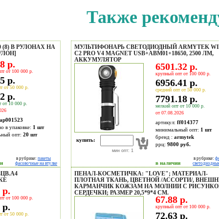
Также рекоменд
(8) В РУЛОНАХ НА
МУЛЬТИФОНАРЬ СВЕТОДИОДНЫЙ ARMYTEK W
РУЛОН]
C2 PRO V4 MAGNET USB+ABM01+18650, 2500 ЛМ,
АККУМУЛЯТОР
8 р.
6501.32 р.
пт от 100 000 р.
крупный опт от 100 000 р.
5 р.
6956.41 р.
т от 50 000 р.
средний опт от 50 000 р.
2 р.
7791.18 р.
 от 10 000 р.
мелкий опт от 10 000 р.
026
от 07.08.2026
ap001523
артикул:
ff014377
во в упаковке:
1 шт
минимальный опт:
1 шт
ьный опт:
20 шт
бренд :
armytek
купить:
ррц:
9800 руб.
мин опт: 1
в рубрике:
пакеты
в рубрике:
ф
ии
в наличии
фасовочные на втулке
светодиодные
ЦВ.А4
ПЕНАЛ-КОСМЕТИЧКА: "LOVE"; МАТЕРИАЛ-
КЕ
ПЛОТНАЯ ТКАНЬ, ЦВЕТНОЙ /АССОРТИ/, ВНЕШ
КАРМАНЧИК КОЖЗАМ НА МОЛНИИ С РИСУНКО
 р.
СЕРДЕЧКИ; РАЗМЕР 20,5*9*4 СМ.
67.88 р.
пт от 100 000 р.
 р.
крупный опт от 100 000 р.
72.63 р.
т от 50 000 р.