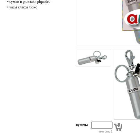
•
сумки и рюкзаки piquadro
•
часы класса люкс
купить:
мин опт: 1