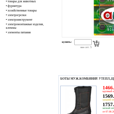
•
товары для животных
•
фурнитура
•
хозяйственные товары
•
электрогрелки
•
электроинструмент
•
электромонтажные изделия,
клеммы
•
элементы питания
купить:
мин опт: 5
БОТЫ МУЖ.КОМБИНИР. УТЕПЛ.,ЦВ.
1466.
крупный о
1569.
средний оп
1757.
мелкий опт
от 07.08.2