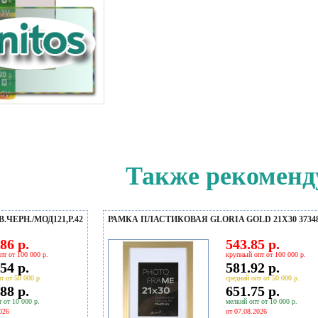
Также рекоменд
ЧЕРН./МОД121,Р.42
РАМКА ПЛАСТИКОВАЯ GLORIA GOLD 21X30 3734
86 р.
543.85 р.
пт от 100 000 р.
крупный опт от 100 000 р.
54 р.
581.92 р.
т от 50 000 р.
средний опт от 50 000 р.
88 р.
651.75 р.
 от 10 000 р.
мелкий опт от 10 000 р.
026
от 07.08.2026