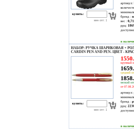
артикул:
количест
минимал
купить:
бренд :
n
мин опт: 1
вес :
0,71
ррц:
186
доступн
в налич
НАБОР: РУЧКА ШАРИКОВАЯ + РОЛ
CARDIN PEN AND PEN. ЦВЕТ - КРА
1550.
крупный о
1659.
средний оп
1858.
мелкий опт
от 07.08.2
артикул:
минимал
бренд :
p
купить:
ррц:
223
мин опт: 1
доступн
в налич