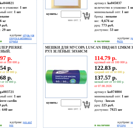
ko044021
артикул:
ko045037
во в упаковке:
1 шт
количество в упаковке:
1 ш
ьный опт:
1 шт
минимальный опт:
1 шт
купить:
oname
бренд :
noname
мин опт: 1
6 кг
вес :
0,676 кг
9 руб.
ррц:
773 руб.
о:
29
шт
доступно:
53
шт
в рубрике:
обувь для
спорта и активного
в рубрике:
р
ии
в наличии
отдыха
фото
ЛЕР PIERRE
МЕШКИ ДЛЯ МУСОРА LUSCAN ПНД 60Л 12МКМ 
СНЫЙ.
РУЛ ЗЕЛЕНЫЕ 58X68СМ
97 р.
114.79 р.
пт от 100 000 р.
крупный опт от 100 000 р.
54 р.
122.83 р.
т от 50 000 р.
средний опт от 50 000 р.
68 р.
137.57 р.
 от 10 000 р.
мелкий опт от 10 000 р.
026
от 07.08.2026
ga003721
артикул:
ko074004
ьный опт:
1 шт
минимальный опт:
1 шт
ierre cardin
бренд :
luscan
купить:
0 руб.
ррц:
225 руб.
мин опт: 1
о:
640
шт
доступно:
7925
шт
в рубрике:
pen and
в рубрике:
м
ии
в наличии
pen
мусора