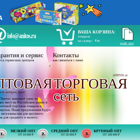
ВАША КОРЗИНА:
info@anitos.ru
товаров:
на сумму:
0 р.
прайс лист
рантия и сервис
Контакты
еса сервисных центров
как связаться с нами
ANITOS.ru
ПТОВАЯ
ТОРГОВАЯ
сеть
ость которую дарят
Энитос занимает одно из
х мест на Российском рынке в
оптовой торговли товаров и
акупок. Наши предложения будут
 актуальны как для крупного
ак для среднего и малого.
МЕЛКИЙ ОПТ
СРЕДНИЙ ОПТ
КРУПНЫЙ ОПТ
ОТ 10 000 Р
ОТ 50 000 Р
ОТ 100 000 Р