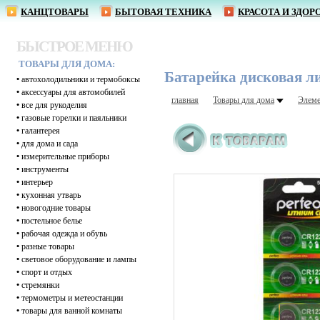
КАНЦТОВАРЫ
БЫТОВАЯ ТЕХНИКА
КРАСОТА И ЗДОР
БЫСТРОЕ МЕНЮ
ТОВАРЫ ДЛЯ ДОМА:
Батарейка дисковая ли
•
автохолодильники и термобоксы
•
аксессуары для автомобилей
главная
Товары для дома
Элеме
•
все для рукоделия
•
газовые горелки и паяльники
•
галантерея
•
для дома и сада
•
измерительные приборы
•
инструменты
•
интерьер
•
кухонная утварь
•
новогодние товары
•
постельное белье
•
рабочая одежда и обувь
•
разные товары
•
световое оборудование и лампы
•
спорт и отдых
•
стремянки
•
термометры и метеостанции
•
товары для ванной комнаты