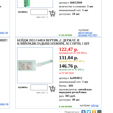
артикул:
bb012660
т
количество в упаковке:
1 шт
минимальный опт:
1 шт
купить:
доступно:
10
шт
мин опт: 1
в рубрике:
амки для
аккумуляторы
в наличии
литиевые д06 (d06)
30ШТ/
БЕЙДЖ DELI 64824 ВЕРТИК.,С ДЕРЖАТ. И
КЛИПОМ,ВКЛАДЫШ:54X86ММ, АССОРТИ, 1 ШТ
122.47 р.
крупный опт от 100 000 р.
131.04 р.
средний опт от 50 000 р.
146.76 р.
мелкий опт от 10 000 р.
от 07.08.2026
артикул:
ko084812
минимальный опт:
1 шт
бренд :
deli
купить:
производитель:
китайская
народная республика
мин опт: 1
ррц:
305 руб.
доступно:
40
шт
ешки для
в рубрике:
бейджи
в наличии
Поделиться