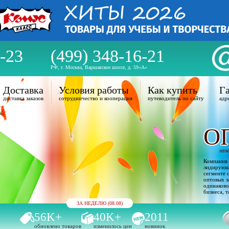
-23
(499) 348-16-21
РФ, г. Москва, Варшавское шоссе, д. 59«А»
Доставка
Условия работы
Как купить
Га
доставка заказов
сотрудничество и кооперация
путеводитель по сайту
адр
О
легк
Компания 
лидирующи
сегменте 
оптовых з
одинаково
бизнеса, т
ЗА НЕДЕЛЮ (08.08)
56K+
40K+
2011
обновлено товаров
изменилось цен
новинок