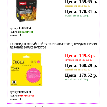
Цена: 159.65 р.
средний опт от 50 000 р.
Цена: 178.81 р.
мелкий опт от 10 000 р.
артикул
ko082854
наличие
в наличии
мин опт.
1
КАРТРИДЖ СТРУЙНЫЙ T2 T0813 (IC-ET0813) ПУР.ДЛЯ EPSON
R270R/R390/RX690/TX700
Цена: 149.8 р.
крупный опт от 100 000 р.
Цена: 160.29 р.
средний опт от 50 000 р.
Цена: 179.52 р.
мелкий опт от 10 000 р.
артикул
ko082930
наличие
отсутствует
мин опт.
1