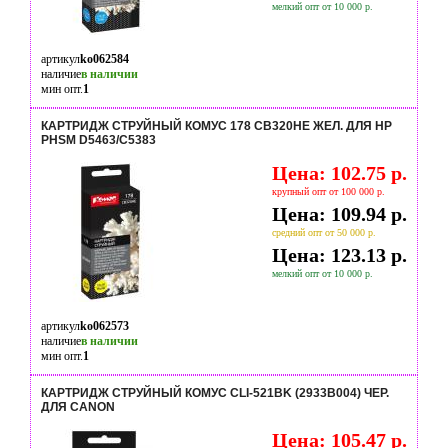
мелкий опт от 10 000 р.
артикул
ko062584
наличие
в наличии
мин опт.
1
КАРТРИДЖ СТРУЙНЫЙ КОМУС 178 CB320HE ЖЕЛ. ДЛЯ HP
PHSM D5463/С5383
Цена: 102.75 р.
крупный опт от 100 000 р.
Цена: 109.94 р.
средний опт от 50 000 р.
Цена: 123.13 р.
мелкий опт от 10 000 р.
артикул
ko062573
наличие
в наличии
мин опт.
1
КАРТРИДЖ СТРУЙНЫЙ КОМУС CLI-521BK (2933B004) ЧЕР.
ДЛЯ CANON
Цена: 105.47 р.