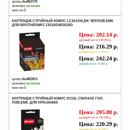
артикул
ko062576
наличие
в наличии
мин опт.
1
КАРТРИДЖ СТРУЙНЫЙ КОМУС LC3619XLBK ЧЕР.ПОВ.ЕМК
ДЛЯ BROTHERMFCJ3530DW/3930D
Цена: 202.14 р.
крупный опт от 100 000 р.
Цена: 216.29 р.
средний опт от 50 000 р.
Цена: 242.24 р.
мелкий опт от 10 000 р.
артикул
ko082853
наличие
в наличии
мин опт.
1
КАРТРИДЖ СТРУЙНЫЙ КОМУС 933XL CN054AE ГОЛ.
ПОВ.ЕМК. ДЛЯ HP6100/660
Цена: 205.88 р.
крупный опт от 100 000 р.
Цена: 220.29 р.
средний опт от 50 000 р.