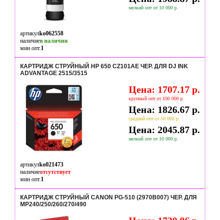
мелкий опт от 10 000 р.
артикул
ko062558
наличие
в наличии
мин опт.
1
КАРТРИДЖ СТРУЙНЫЙ HP 650 CZ101AE ЧЕР. ДЛЯ DJ INK
ADVANTAGE 2515/3515
Цена: 1707.17 р.
крупный опт от 100 000 р.
Цена: 1826.67 р.
средний опт от 50 000 р.
Цена: 2045.87 р.
мелкий опт от 10 000 р.
артикул
ko021473
наличие
отсутствует
мин опт.
1
КАРТРИДЖ СТРУЙНЫЙ CANON PG-510 (2970B007) ЧЕР. ДЛЯ
МР240/250/260/270/490