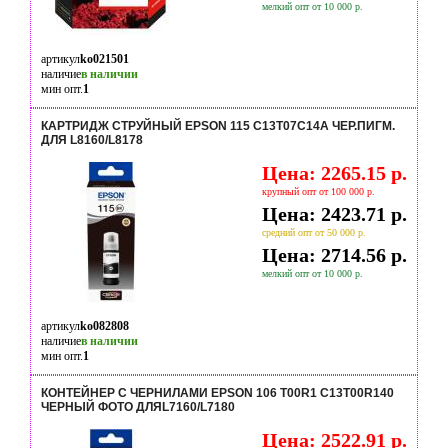
мелкий опт от 10 000 р.
артикул
ko021501
наличие
в наличии
мин опт.
1
КАРТРИДЖ СТРУЙНЫЙ EPSON 115 C13T07C14A ЧЕР.ПИГМ.
ДЛЯ L8160/L8178
Цена: 2265.15 р.
крупный опт от 100 000 р.
Цена: 2423.71 р.
средний опт от 50 000 р.
Цена: 2714.56 р.
мелкий опт от 10 000 р.
артикул
ko082808
наличие
в наличии
мин опт.
1
КОНТЕЙНЕР С ЧЕРНИЛАМИ EPSON 106 T00R1 C13T00R140
ЧЕРНЫЙ ФОТО ДЛЯL7160/L7180
Цена: 2522.91 р.