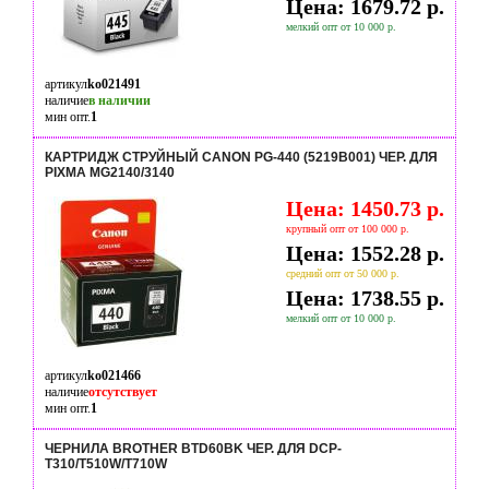
Цена: 1679.72 р.
мелкий опт от 10 000 р.
артикул
ko021491
наличие
в наличии
мин опт.
1
КАРТРИДЖ СТРУЙНЫЙ CANON PG-440 (5219B001) ЧЕР. ДЛЯ
PIXMA MG2140/3140
Цена: 1450.73 р.
крупный опт от 100 000 р.
Цена: 1552.28 р.
средний опт от 50 000 р.
Цена: 1738.55 р.
мелкий опт от 10 000 р.
артикул
ko021466
наличие
отсутствует
мин опт.
1
ЧЕРНИЛА BROTHER BTD60BK ЧЕР. ДЛЯ DCP-
T310/T510W/T710W