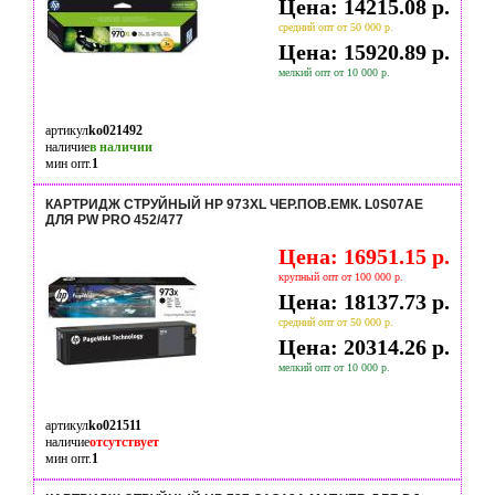
Цена: 14215.08 р.
средний опт от 50 000 р.
Цена: 15920.89 р.
мелкий опт от 10 000 р.
артикул
ko021492
наличие
в наличии
мин опт.
1
КАРТРИДЖ СТРУЙНЫЙ HP 973XL ЧЕР.ПОВ.ЕМК. L0S07AE
ДЛЯ PW PRO 452/477
Цена: 16951.15 р.
крупный опт от 100 000 р.
Цена: 18137.73 р.
средний опт от 50 000 р.
Цена: 20314.26 р.
мелкий опт от 10 000 р.
артикул
ko021511
наличие
отсутствует
мин опт.
1