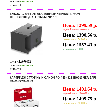
наличие
в наличии
мин опт.
1
ЕМКОСТЬ ДЛЯ ОТРАБОТАННЫЙ ЧЕРНИЛ EPSON
C13T04D100 ДЛЯ L6160/6170/6190
Цена: 1299.59 р.
крупный опт от 100 000 р.
Цена: 1390.56 р.
средний опт от 50 000 р.
Цена: 1557.43 р.
мелкий опт от 10 000 р.
артикул
ko070302
наличие
в наличии
мин опт.
1
КАРТРИДЖ СТРУЙНЫЙ CANON PG-445 (8283B001) ЧЕР. ДЛЯ
MG2440/MG2540
Цена: 1401.64 р.
крупный опт от 100 000 р.
Цена: 1499.75 р.
средний опт от 50 000 р.