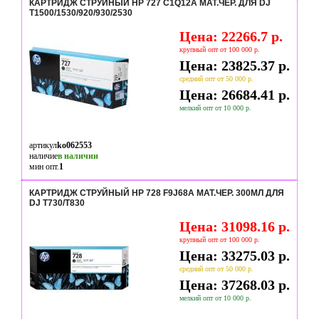
КАРТРИДЖ СТРУЙНЫЙ HP 727 C1Q12A МАТ.ЧЕР. ДЛЯ DJ
T1500/1530/920/930/2530
Цена: 22266.7 р.
крупный опт от 100 000 р.
Цена: 23825.37 р.
средний опт от 50 000 р.
Цена: 26684.41 р.
мелкий опт от 10 000 р.
артикул
ko062553
наличие
в наличии
мин опт.
1
КАРТРИДЖ СТРУЙНЫЙ HP 728 F9J68A МАТ.ЧЕР. 300МЛ ДЛЯ
DJ T730/T830
Цена: 31098.16 р.
крупный опт от 100 000 р.
Цена: 33275.03 р.
средний опт от 50 000 р.
Цена: 37268.03 р.
мелкий опт от 10 000 р.