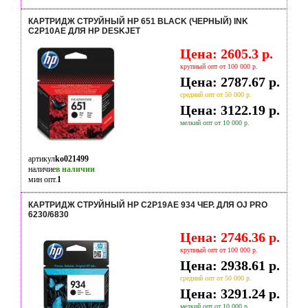
КАРТРИДЖ СТРУЙНЫЙ HP 651 BLACK (ЧЕРНЫЙ) INK
C2P10AE ДЛЯ HP DESKJET
Цена: 2605.3 р.
крупный опт от 100 000 р.
Цена: 2787.67 р.
средний опт от 50 000 р.
Цена: 3122.19 р.
мелкий опт от 10 000 р.
артикул
ko021499
наличие
в наличии
мин опт.
1
КАРТРИДЖ СТРУЙНЫЙ HP C2P19AE 934 ЧЕР. ДЛЯ OJ PRO
6230/6830
Цена: 2746.36 р.
крупный опт от 100 000 р.
Цена: 2938.61 р.
средний опт от 50 000 р.
Цена: 3291.24 р.
мелкий опт от 10 000 р.