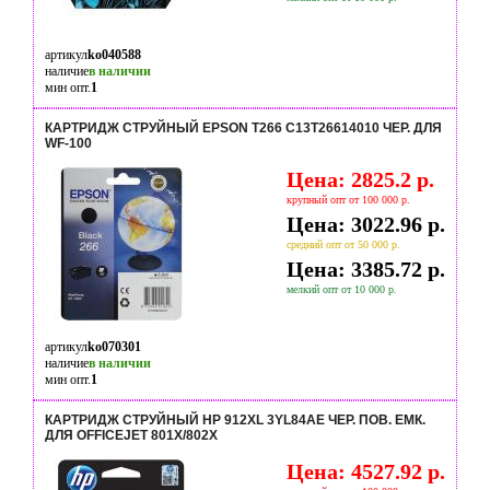
артикул
ko040588
наличие
в наличии
мин опт.
1
КАРТРИДЖ СТРУЙНЫЙ EPSON T266 C13T26614010 ЧЕР. ДЛЯ
WF-100
Цена: 2825.2 р.
крупный опт от 100 000 р.
Цена: 3022.96 р.
средний опт от 50 000 р.
Цена: 3385.72 р.
мелкий опт от 10 000 р.
артикул
ko070301
наличие
в наличии
мин опт.
1
КАРТРИДЖ СТРУЙНЫЙ HP 912XL 3YL84AE ЧЕР. ПОВ. ЕМК.
ДЛЯ OFFICEJET 801X/802X
Цена: 4527.92 р.