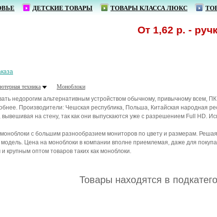
ОВЬЕ
ДЕТСКИЕ ТОВАРЫ
ТОВАРЫ КЛАССА ЛЮКС
ТО
От 1,62 р. - ручк
аказа
ютерная техника
Моноблоки
ть недорогим альтернативным устройством обычному, привычному всем, ПК.
обнее. Производители: Чешская республика, Польша, Китайская народная рес
 вывешивая на стену, так как они выпускаются уже с разрешением Full HD. Ис
моноблоки с большим разнообразием мониторов по цвету и размерам. Решая 
модель. Цена на моноблоки в компании вполне приемлемая, даже для покупа
и крупным оптом товаров таких как моноблоки.
Товары находятся в подкатег