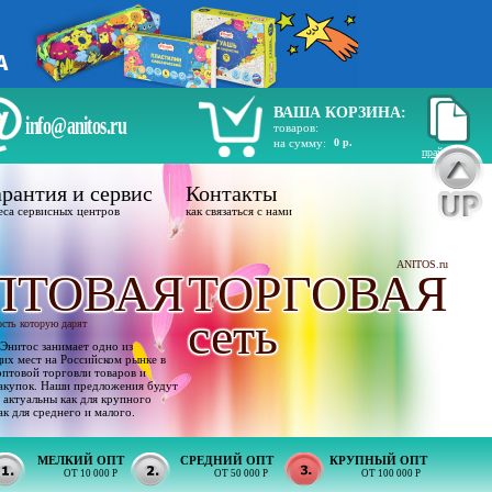
ВАША КОРЗИНА:
info@anitos.ru
товаров:
на сумму:
0 р.
прайс лист
рантия и сервис
Контакты
еса сервисных центров
как связаться с нами
ANITOS.ru
ПТОВАЯ
ТОРГОВАЯ
сеть
ость которую дарят
Энитос занимает одно из
х мест на Российском рынке в
оптовой торговли товаров и
акупок. Наши предложения будут
 актуальны как для крупного
ак для среднего и малого.
МЕЛКИЙ ОПТ
СРЕДНИЙ ОПТ
КРУПНЫЙ ОПТ
ОТ 10 000 Р
ОТ 50 000 Р
ОТ 100 000 Р