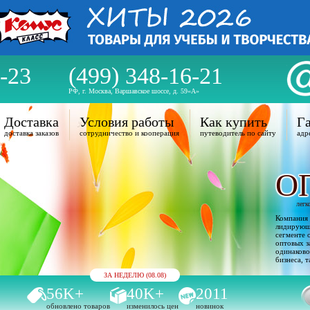
-23
(499) 348-16-21
РФ, г. Москва, Варшавское шоссе, д. 59«А»
Доставка
Условия работы
Как купить
Га
доставка заказов
сотрудничество и кооперация
путеводитель по сайту
адр
О
легк
Компания 
лидирующи
сегменте 
оптовых з
одинаково
бизнеса, т
ЗА НЕДЕЛЮ (08.08)
56K+
40K+
2011
обновлено товаров
изменилось цен
новинок