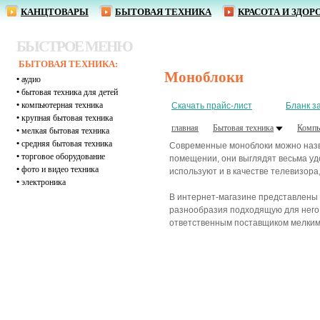
КАНЦТОВАРЫ
БЫТОВАЯ ТЕХНИКА
КРАСОТА И ЗДОР
БЫСТРОЕ МЕНЮ
БЫТОВАЯ ТЕХНИКА:
Моноблоки
•
аудио
•
бытовая техника для детей
•
компьютерная техника
Скачать прайс-лист
Бланк з
•
крупная бытовая техника
главная
Бытовая техника
Компь
•
мелкая бытовая техника
•
средняя бытовая техника
Современные моноблоки можно назва
•
торговое оборудование
помещении, они выглядят весьма уд
•
фото и видео техника
используют и в качестве телевизора,
•
электроника
В интернет-магазине представлены 
разнообразия подходящую для него 
ответственным поставщиком мелким 