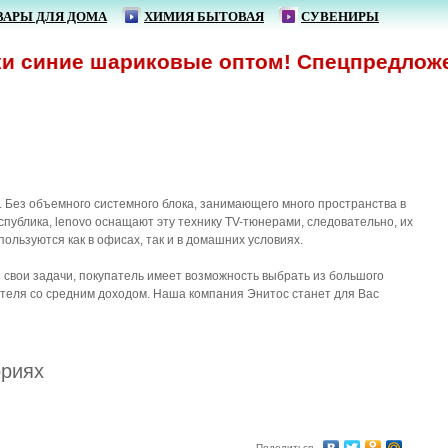
ВАРЫ ДЛЯ ДОМА
ХИМИЯ БЫТОВАЯ
СУВЕНИРЫ
и синие шариковые оптом! Спецпредложени
 Без объемного системного блока, занимающего много пространства в
публика, lenovo оснащают эту технику TV-тюнерами, следовательно, их
пользуются как в офисах, так и в домашних условиях.
свои задачи, покупатель имеет возможность выбрать из большого
теля со средним доходом. Наша компания Энитос станет для Вас
ориях
Поделиться