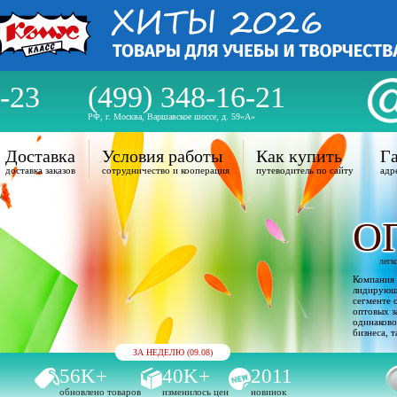
-23
(499) 348-16-21
РФ, г. Москва, Варшавское шоссе, д. 59«А»
Доставка
Условия работы
Как купить
Га
доставка заказов
сотрудничество и кооперация
путеводитель по сайту
адр
О
легк
Компания 
лидирующи
сегменте 
оптовых з
одинаково
бизнеса, т
ЗА НЕДЕЛЮ (09.08)
56K+
40K+
2011
обновлено товаров
изменилось цен
новинок