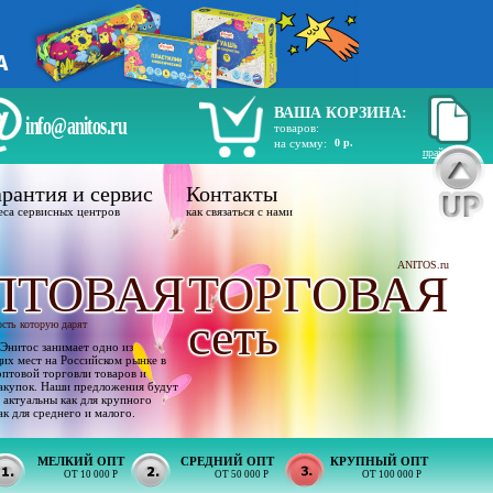
ВАША КОРЗИНА:
info@anitos.ru
товаров:
на сумму:
0 р.
прайс лист
рантия и сервис
Контакты
еса сервисных центров
как связаться с нами
ANITOS.ru
ПТОВАЯ
ТОРГОВАЯ
сеть
ость которую дарят
Энитос занимает одно из
х мест на Российском рынке в
оптовой торговли товаров и
акупок. Наши предложения будут
 актуальны как для крупного
ак для среднего и малого.
МЕЛКИЙ ОПТ
СРЕДНИЙ ОПТ
КРУПНЫЙ ОПТ
ОТ 10 000 Р
ОТ 50 000 Р
ОТ 100 000 Р