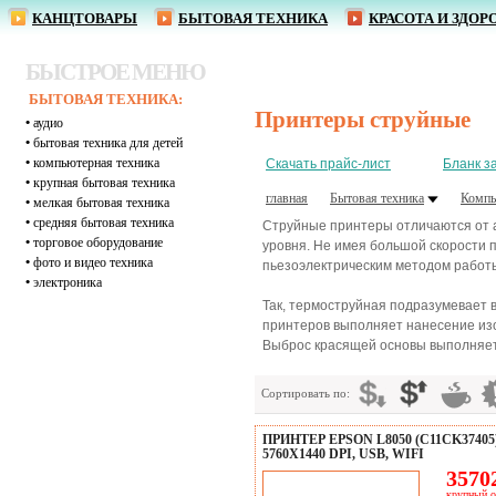
КАНЦТОВАРЫ
БЫТОВАЯ ТЕХНИКА
КРАСОТА И ЗДОР
БЫСТРОЕ МЕНЮ
БЫТОВАЯ ТЕХНИКА:
Принтеры струйные
•
аудио
•
бытовая техника для детей
•
компьютерная техника
Скачать прайс-лист
Бланк з
•
крупная бытовая техника
главная
Бытовая техника
Компь
•
мелкая бытовая техника
•
средняя бытовая техника
Струйные принтеры отличаются от 
•
торговое оборудование
уровня. Не имея большой скорости 
•
фото и видео техника
пьезоэлектрическим методом работы.
•
электроника
Так, термоструйная подразумевает в
принтеров выполняет нанесение изо
Выброс красящей основы выполняетс
Сортировать по:
ПРИНТЕР EPSON L8050 (C11CK37405)
5760X1440 DPI, USB, WIFI
35702
крупный о