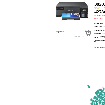
38201
средний оп
42786
мелкий опт
от 07.08.2
артикул:
количест
минимал
купить:
бренд :
e
мин опт: 1
ррц:
374
доступн
в налич