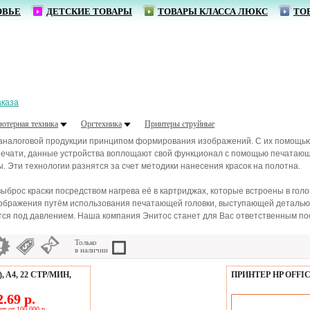
ОВЬЕ
ДЕТСКИЕ ТОВАРЫ
ТОВАРЫ КЛАССА ЛЮКС
ТО
От 1,
аказа
ютерная техника
Оргтехника
Принтеры струйные
аналоговой продукции принципом формирования изображений. С их помощью 
печати, данные устройства воплощают свой функционал с помощью печатающ
 Эти технологии разнятся за счет методики нанесения красок на полотна.
ыброс краски посредством нагрева её в картриджах, которые встроены в гол
бражения путём использования печатающей головки, выступающей деталью с
я под давлением. Наша компания Энитос станет для Вас ответственным пос
Только
в наличии
, A4, 22 СТР/МИН,
ПРИНТЕР HP OFFIC
.69 р.
пт от 100 000 р.