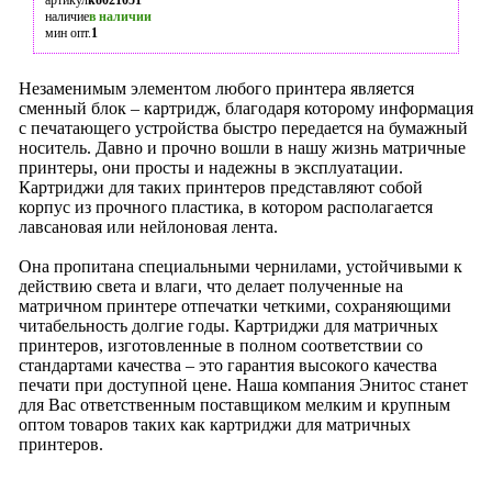
артикул
ko021051
наличие
в наличии
мин опт.
1
Незаменимым элементом любого принтера является
сменный блок – картридж, благодаря которому информация
с печатающего устройства быстро передается на бумажный
носитель. Давно и прочно вошли в нашу жизнь матричные
принтеры, они просты и надежны в эксплуатации.
Картриджи для таких принтеров представляют собой
корпус из прочного пластика, в котором располагается
лавсановая или нейлоновая лента.
Она пропитана специальными чернилами, устойчивыми к
действию света и влаги, что делает полученные на
матричном принтере отпечатки четкими, сохраняющими
читабельность долгие годы. Картриджи для матричных
принтеров, изготовленные в полном соответствии со
стандартами качества – это гарантия высокого качества
печати при доступной цене. Наша компания Энитос станет
для Вас ответственным поставщиком мелким и крупным
оптом товаров таких как картриджи для матричных
принтеров.