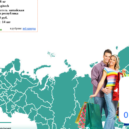
6 кг
ogitech
итель:
китайская
я республика
0 руб.
о:
14
шт
в рубрике:
веб-камеры
ии