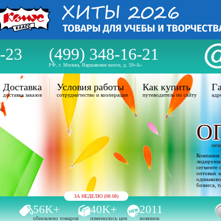
-23
(499) 348-16-21
РФ, г. Москва, Варшавское шоссе, д. 59«А»
Доставка
Условия работы
Как купить
Га
доставка заказов
сотрудничество и кооперация
путеводитель по сайту
адр
О
легк
Компания 
лидирующи
сегменте 
оптовых з
одинаково
бизнеса, т
ЗА НЕДЕЛЮ (08.08)
56K+
40K+
2011
обновлено товаров
изменилось цен
новинок