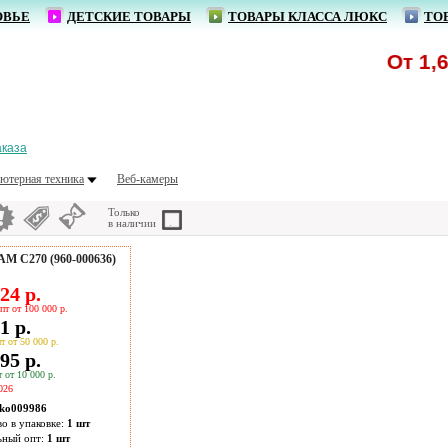
ОВЬЕ
ДЕТСКИЕ ТОВАРЫ
ТОВАРЫ КЛАССА ЛЮКС
ТО
От 1,62 
аказа
ютерная техника
Веб-камеры
Только
в наличии
C270 (960-000636)
24 р.
пт от 100 000 р.
1 р.
т от 50 000 р.
95 р.
 от 10 000 р.
026
ko009986
во в упаковке:
1 шт
ьный опт:
1 шт