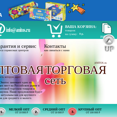
ВАША КОРЗИНА:
info@anitos.ru
товаров:
на сумму:
0 р.
прайс лист
рантия и сервис
Контакты
еса сервисных центров
как связаться с нами
ANITOS.ru
ПТОВАЯ
ТОРГОВАЯ
сеть
ость которую дарят
Энитос занимает одно из
х мест на Российском рынке в
оптовой торговли товаров и
акупок. Наши предложения будут
 актуальны как для крупного
ак для среднего и малого.
МЕЛКИЙ ОПТ
СРЕДНИЙ ОПТ
КРУПНЫЙ ОПТ
ОТ 10 000 Р
ОТ 50 000 Р
ОТ 100 000 Р