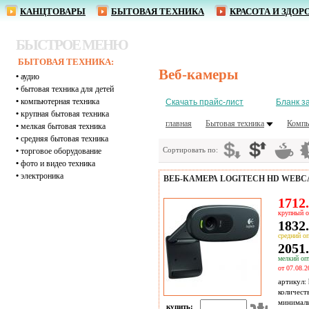
КАНЦТОВАРЫ
БЫТОВАЯ ТЕХНИКА
КРАСОТА И ЗДОР
БЫСТРОЕ МЕНЮ
БЫТОВАЯ ТЕХНИКА:
Веб-камеры
•
аудио
•
бытовая техника для детей
•
компьютерная техника
Скачать прайс-лист
Бланк з
•
крупная бытовая техника
главная
Бытовая техника
Компь
•
мелкая бытовая техника
•
средняя бытовая техника
Сортировать по:
•
торговое оборудование
•
фото и видео техника
•
электроника
ВЕБ-КАМЕРА LOGITECH HD WEBCAM 
1712.
крупный о
1832.
средний оп
2051.
мелкий опт
от 07.08.2
артикул:
количест
минимал
купить: