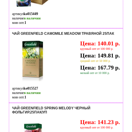
артикул
ko015449
наличие
в наличии
мин опт.
1
ЧАЙ GREENFIELD CAMOMILE MEADOW ТРАВЯНОЙ 25ПАК
Цена: 140.01 р.
крупный опт от 100 000 р.
Цена: 149.81 р.
средний опт от 50 000 р.
Цена: 167.79 р.
мелкий опт от 10 000 р.
артикул
ko015527
наличие
в наличии
мин опт.
1
ЧАЙ GREENFIELD SPRING MELODY ЧЕРНЫЙ
ФОЛЬГИР.25ПАК/УП
Цена: 141.23 р.
крупный опт от 100 000 р.