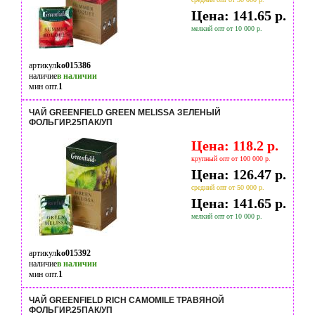
Цена: 141.65 р.
мелкий опт от 10 000 р.
артикул
ko015386
наличие
в наличии
мин опт.
1
ЧАЙ GREENFIELD GREEN MELISSA ЗЕЛЕНЫЙ
ФОЛЬГИР.25ПАК/УП
Цена: 118.2 р.
крупный опт от 100 000 р.
Цена: 126.47 р.
средний опт от 50 000 р.
Цена: 141.65 р.
мелкий опт от 10 000 р.
артикул
ko015392
наличие
в наличии
мин опт.
1
ЧАЙ GREENFIELD RICH CAMOMILE ТРАВЯНОЙ
ФОЛЬГИР.25ПАК/УП