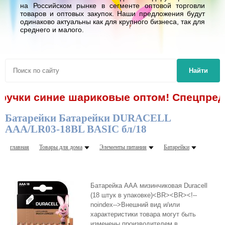
на Российском рынке в сегменте оптовой торговли
товаров и оптовых закупок. Наши предложения будут
одинаково актуальны как для крупного бизнеса, так для
среднего и малого.
Найти
- ручки синие шариковые оптом! Спецпредл
Батарейки Батарейки DURACELL
ААA/LR03-18BL BASIC бл/18
главная
Товары для дома
Элементы питания
Батарейки
Батарейка ААА мизинчиковая Duracell
(18 штук в упаковке)<BR><BR><!--
noindex-->Внешний вид и/или
характеристики товара могут быть
изменены производителем в