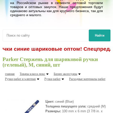
на Российском рынке в сегменте оптовой торговли
товаров и оптовых закупок. Наши предложения будут
одинаково актуальны как для крупного бизнеса, так для
среднего и малого.
Найти
ручки синие шариковые оптом! Спецпредло
Parker Стержень для шариковой ручки
(гелевый), M, синий, шт
главная
Товары класса люкс
Бизнес аксессуары
Ручки parker и waterman
Ручки parker
Расходные материалы parker
Цвет:
синий (Blue)
Толщина пишущего узла:
средний (M)
Размеры:
100 mm x 6 mm
(3 7/8 in. x