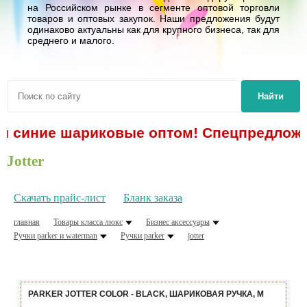
на Российском рынке в сегменте оптовой торговли
товаров и оптовых закупок. Наши предложения будут
одинаково актуальны как для крупного бизнеса, так для
среднего и малого.
Найти
синие шариковые оптом! Спецпредложение!
Jotter
Скачать прайс-лист
Бланк заказа
главная
Товары класса люкс
Бизнес аксессуары
Ручки parker и waterman
Ручки parker
jotter
PARKER JOTTER COLOR - BLACK, ШАРИКОВАЯ РУЧКА, M