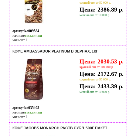
средний опт от 50 000 р.
Цена: 2386.89 р.
мелкий опт от 10 000 р.
артикул
ko009584
наличие
в наличии
мин опт.
1
КОФЕ AMBASSADOR PLATINUM В ЗЕРНАХ, 1КГ
Цена: 2030.53 р.
крупный опт от 100 000 р.
Цена: 2172.67 р.
средний опт от 50 000 р.
Цена: 2433.39 р.
мелкий опт от 10 000 р.
артикул
ko035405
наличие
в наличии
мин опт.
1
КОФЕ JACOBS MONARCH РАСТВ.СУБЛ. 500Г ПАКЕТ