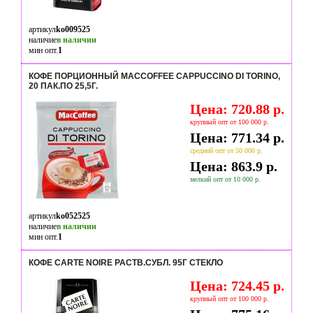
артикул
ko009525
наличие
в наличии
мин опт.
1
КОФЕ ПОРЦИОННЫЙ MACCOFFEE CAPPUCCINO DI TORINO,
20 ПАК.ПО 25,5Г.
Цена: 720.88 р.
крупный опт от 100 000 р.
Цена: 771.34 р.
средний опт от 50 000 р.
Цена: 863.9 р.
мелкий опт от 10 000 р.
артикул
ko052525
наличие
в наличии
мин опт.
1
КОФЕ CARTE NOIRE РАСТВ.СУБЛ. 95Г СТЕКЛО
Цена: 724.45 р.
крупный опт от 100 000 р.