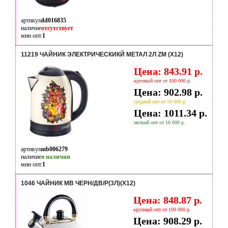
артикул
dd016835
наличие
отсутствует
мин опт.
1
11219 ЧАЙНИК ЭЛЕКТРИЧЕСКИКЙ МЕТАЛ 2Л ZM (Х12)
Цена: 843.91 р.
крупный опт от 100 000 р.
Цена: 902.98 р.
средний опт от 50 000 р.
Цена: 1011.34 р.
мелкий опт от 10 000 р.
артикул
mb006279
наличие
в наличии
мин опт.
1
1046 ЧАЙНИК MB ЧЕРН/ДВ/Р(3Л)(Х12)
Цена: 848.87 р.
крупный опт от 100 000 р.
Цена: 908.29 р.