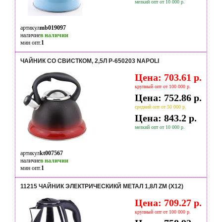
мелкий опт от 10 000 р.
артикул
mb019097
наличие
в наличии
мин опт.
1
ЧАЙНИК СО СВИСТКОМ, 2,5Л P-650203 NAPOLI
Цена: 703.61 р.
крупный опт от 100 000 р.
Цена: 752.86 р.
средний опт от 50 000 р.
Цена: 843.2 р.
мелкий опт от 10 000 р.
артикул
kt007567
наличие
в наличии
мин опт.
1
11215 ЧАЙНИК ЭЛЕКТРИЧЕСКИКЙ МЕТАЛ 1,8Л ZM (Х12)
Цена: 709.27 р.
крупный опт от 100 000 р.