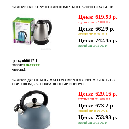
ЧАЙНИК ЭЛЕКТРИЧЕСКИЙ HOMESTAR HS-1010 СТАЛЬНОЙ
Цена: 619.53 р.
крупный опт от 100 000 р.
Цена: 662.9 р.
средний опт от 50 000 р.
Цена: 742.45 р.
мелкий опт от 10 000 р.
артикул
dd014711
наличие
в наличии
мин опт.
1
ЧАЙНИК ДЛЯ ПЛИТЫ MALLONY MENTOLO НЕРЖ. СТАЛЬ СО
СВИСТКОМ, 2,5Л. ОКРАШЕННЫЙ КОРПУС
Цена: 629.16 р.
крупный опт от 100 000 р.
Цена: 673.2 р.
средний опт от 50 000 р.
Цена: 753.98 р.
мелкий опт от 10 000 р.