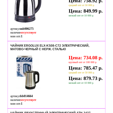
Цена: 758.92 р.
средний опт от 50 000 р.
Цена: 849.99 р.
мелкий опт от 10 000 р.
артикул
mb006275
наличие
отсутствует
мин опт.
1
ЧАЙНИК ERGOLUX ELX-KS08-C72 ЭЛЕКТРИЧЕСКИЙ,
МАТОВО-ЧЕРНЫЙ С НЕРЖ. СТАЛЬЮ
Цена: 734.08 р.
крупный опт от 100 000 р.
Цена: 785.47 р.
средний опт от 50 000 р.
Цена: 879.73 р.
мелкий опт от 10 000 р.
артикул
bb014664
наличие
отсутствует
мин опт.
1