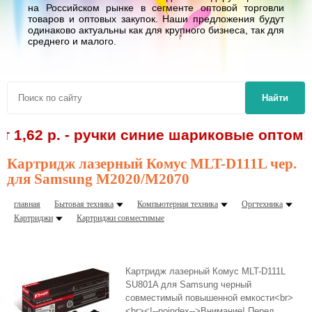
на Российском рынке в сегменте оптовой торговли
товаров и оптовых закупок. Наши предложения будут
одинаково актуальны как для крупного бизнеса, так для
среднего и малого.
Найти
2 р. - ручки синие шариковые оптом! Спе
Картридж лазерный Комус MLT-D111L чер.
для Samsung M2020/M2070
главная
Бытовая техника
Компьютерная техника
Оргтехника
Картриджи
Картриджи совместимые
Картридж лазерный Комус MLT-D111L
SU801A для Samsung черный
совместимый повышенной емкости<br>
<br><!--noindex-->Внимание! Перед