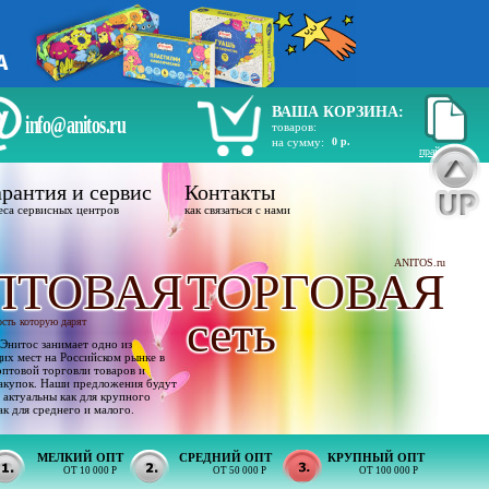
ВАША КОРЗИНА:
info@anitos.ru
товаров:
на сумму:
0 р.
прайс лист
рантия и сервис
Контакты
еса сервисных центров
как связаться с нами
ANITOS.ru
ПТОВАЯ
ТОРГОВАЯ
сеть
ость которую дарят
Энитос занимает одно из
х мест на Российском рынке в
оптовой торговли товаров и
акупок. Наши предложения будут
 актуальны как для крупного
ак для среднего и малого.
МЕЛКИЙ ОПТ
СРЕДНИЙ ОПТ
КРУПНЫЙ ОПТ
ОТ 10 000 Р
ОТ 50 000 Р
ОТ 100 000 Р