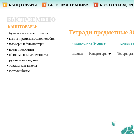
КАНЦТОВАРЫ
БЫТОВАЯ ТЕХНИКА
КРАСОТА И ЗДОР
БЫСТРОЕ МЕНЮ
КАНЦТОВАРЫ:
Тетради предметные 3
•
бумажно-беловые товары
•
книги и развивающие пособия
•
маркеры и фломастеры
Скачать прайс-лист
Бланк з
•
ножи и ножницы
главная
Канцтовары
Товары дл
•
офисные принадлежности
•
ручки и карандаши
•
товары для школы
•
фотоальбомы