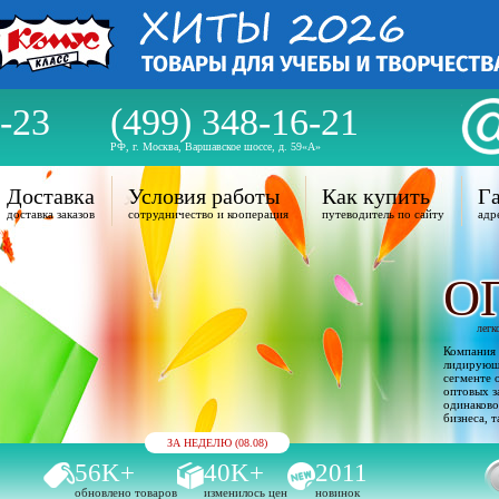
-23
(499) 348-16-21
РФ, г. Москва, Варшавское шоссе, д. 59«А»
Доставка
Условия работы
Как купить
Га
доставка заказов
сотрудничество и кооперация
путеводитель по сайту
адр
О
легк
Компания 
лидирующи
сегменте 
оптовых з
одинаково
бизнеса, т
ЗА НЕДЕЛЮ (08.08)
56K+
40K+
2011
обновлено товаров
изменилось цен
новинок