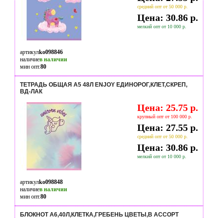
средний опт от 50 000 р.
Цена: 30.86 р.
мелкий опт от 10 000 р.
артикул
ko098846
наличие
в наличии
мин опт.
80
ТЕТРАДЬ ОБЩАЯ А5 48Л ENJOY ЕДИНОРОГ,КЛЕТ,СКРЕП,
ВД-ЛАК
Цена: 25.75 р.
крупный опт от 100 000 р.
Цена: 27.55 р.
средний опт от 50 000 р.
Цена: 30.86 р.
мелкий опт от 10 000 р.
артикул
ko098848
наличие
в наличии
мин опт.
80
БЛОКНОТ А6,40Л,КЛЕТКА,ГРЕБЕНЬ ЦВЕТЫ,В АССОРТ