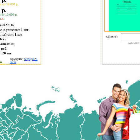
т от 50 000 р.
 р.
 от 10 000 р.
026
ko027187
во в упаковке:
1 шт
ьный опт:
1 шт
купить:
6 кг
мин опт:
аяк канц
 руб.
о:
20
шт
в рубрике:
тетради 24
ии
листа