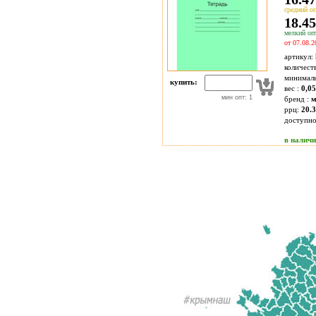
средний оп
18.45
мелкий опт
от 07.08.2
артикул:
количест
минимал
купить:
вес :
0,05
мин опт: 1
бренд :
м
ррц:
20.3
доступн
в налич