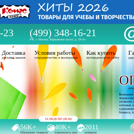
-23
(499) 348-16-21
РФ, г. Москва, Варшавское шоссе, д. 59«А»
Доставка
Условия работы
Как купить
Га
доставка заказов
сотрудничество и кооперация
путеводитель по сайту
адр
О
легк
Компания 
лидирующи
сегменте 
оптовых з
одинаково
бизнеса, т
ЗА НЕДЕЛЮ (08.08)
56K+
40K+
2011
обновлено товаров
изменилось цен
новинок