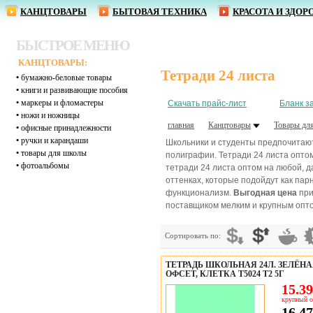
КАНЦТОВАРЫ
БЫТОВАЯ ТЕХНИКА
КРАСОТА И ЗДОР
БЫСТРОЕ МЕНЮ
КАНЦТОВАРЫ:
Тетради 24 листа
•
бумажно-беловые товары
•
книги и развивающие пособия
•
маркеры и фломастеры
Скачать прайс-лист
Бланк з
•
ножи и ножницы
главная
Канцтовары
Товары дл
•
офисные принадлежности
•
ручки и карандаши
Школьники и студенты предпочитают
•
товары для школы
полиграфии. Тетради 24 листа опто
•
фотоальбомы
тетради 24 листа оптом на любой, 
оттенках, которые подойдут как пар
функционализм.
Выгодная цена
при
поставщиком мелким и крупным оптом
Сортировать по:
ТЕТРАДЬ ШКОЛЬНАЯ 24Л. ЗЕЛЁН
ОФСЕТ, КЛЕТКА Т5024 Т2 5Г
15.39
крупный о
16.47