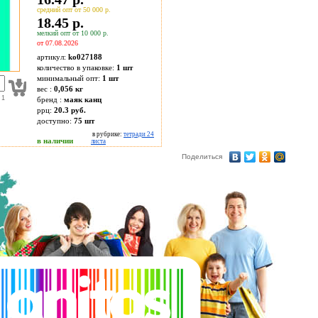
средний опт от 50 000 р.
18.45 р.
мелкий опт от 10 000 р.
от 07.08.2026
артикул:
ko027188
количество в упаковке:
1 шт
минимальный опт:
1 шт
вес :
0,056 кг
 1
бренд :
маяк канц
ррц:
20.3 руб.
доступно:
75
шт
в рубрике:
тетради 24
в наличии
листа
Поделиться