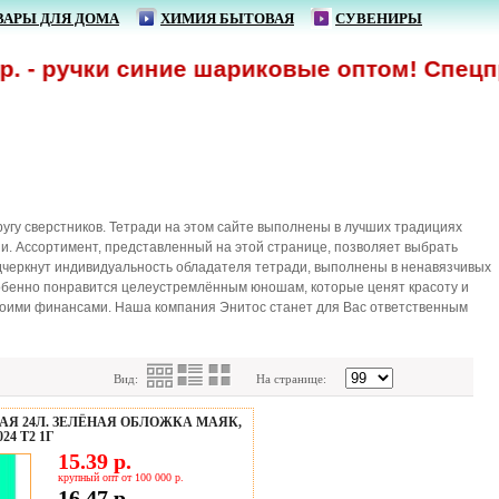
ВАРЫ ДЛЯ ДОМА
ХИМИЯ БЫТОВАЯ
СУВЕНИРЫ
 - ручки синие шариковые оптом! Спецпре
угу сверстников. Тетради на этом сайте выполнены в лучших традициях
. Ассортимент, представленный на этой странице, позволяет выбрать
одчеркнут индивидуальность обладателя тетради, выполнены в ненавязчивых
обенно понравится целеустремлённым юношам, которые ценят красоту и
воими финансами. Наша компания Энитос станет для Вас ответственным
Вид:
На странице:
АЯ 24Л. ЗЕЛЁНАЯ ОБЛОЖКА МАЯК,
24 Т2 1Г
15.39 р.
крупный опт от 100 000 р.
16.47 р.