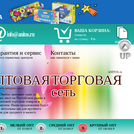
ВАША КОРЗИНА:
info@anitos.ru
товаров:
на сумму:
0 р.
прайс лист
рантия и сервис
Контакты
еса сервисных центров
как связаться с нами
ANITOS.ru
ПТОВАЯ
ТОРГОВАЯ
сеть
ость которую дарят
Энитос занимает одно из
х мест на Российском рынке в
оптовой торговли товаров и
акупок. Наши предложения будут
 актуальны как для крупного
ак для среднего и малого.
МЕЛКИЙ ОПТ
СРЕДНИЙ ОПТ
КРУПНЫЙ ОПТ
ОТ 10 000 Р
ОТ 50 000 Р
ОТ 100 000 Р