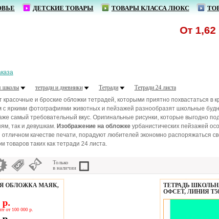
ОВЬЕ
ДЕТСКИЕ ТОВАРЫ
ТОВАРЫ КЛАССА ЛЮКС
ТО
От 1,62 р.
аказа
я школы
тетради и дневники
Тетради
Тетради 24 листа
 красочные и броские обложки тетрадей, которыми приятно похвастаться в кр
м с яркими фотографиями животных и пейзажей разнообразят школьные будни
даже самый требовательный вкус. Оригинальные рисунки, которые выгодно п
ням, так и девушкам.
Изображение на обложке
урбанистических пейзажей ос
 отличном качестве печати, порадуют любителей экономно распоряжаться с
 товаров таких как тетради 24 листа.
Только
в наличии
АЯ ОБЛОЖКА МАЯК,
ТЕТРАДЬ ШКОЛЬН
ОФСЕТ, ЛИНИЯ Т50
 р.
пт от 100 000 р.
 р.