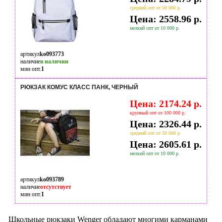
средний опт от 50 000 р.
Цена: 2558.96 р.
мелкий опт от 10 000 р.
артикул
ko093773
наличие
в наличии
мин опт.
1
РЮКЗАК КОМУС КЛАСС ПАНК, ЧЕРНЫЙ
Цена: 2174.24 р.
крупный опт от 100 000 р.
Цена: 2326.44 р.
средний опт от 50 000 р.
Цена: 2605.61 р.
мелкий опт от 10 000 р.
артикул
ko093789
наличие
отсутствует
мин опт.
1
Школьные рюкзаки Wenger обладают многими карманами