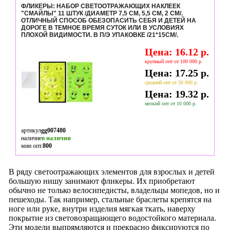
ФЛИКЕРЫ: НАБОР СВЕТООТРАЖАЮЩИХ НАКЛЕЕК
"СМАЙЛЫ" 11 ШТУК /ДИАМЕТР 7,5 СМ, 5,5 СМ, 2 СМ/.
ОТЛИЧНЫЙ СПОСОБ ОБЕЗОПАСИТЬ СЕБЯ И ДЕТЕЙ НА
ДОРОГЕ В ТЕМНОЕ ВРЕМЯ СУТОК ИЛИ В УСЛОВИЯХ
ПЛОХОЙ ВИДИМОСТИ. В П/Э УПАКОВКЕ /21*15СМ/.
Цена: 16.12 р.
крупный опт от 100 000 р.
Цена: 17.25 р.
средний опт от 50 000 р.
Цена: 19.32 р.
мелкий опт от 10 000 р.
артикул
gg007480
наличие
в наличии
мин опт.
800
В ряду светоотражающих элементов для взрослых и детей
большую нишу занимают фликеры. Их приобретают
обычно не только велосипедисты, владельцы мопедов, но и
пешеходы. Так например, стальные браслеты крепятся на
ноге или руке, внутри изделия мягкая ткать, наверху
покрытие из световозращающего водостойкого материала.
Эти модели выпрямляются и прекрасно фиксируются по