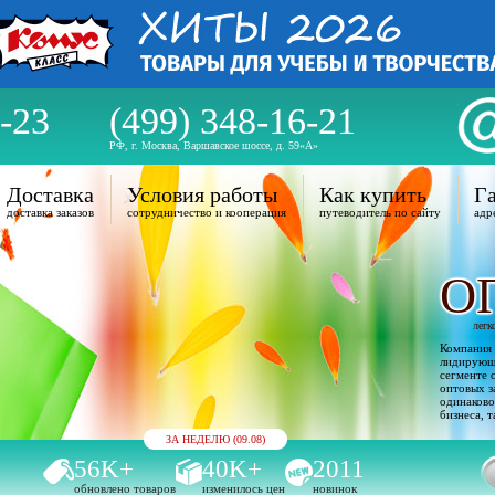
-23
(499) 348-16-21
РФ, г. Москва, Варшавское шоссе, д. 59«А»
Доставка
Условия работы
Как купить
Га
доставка заказов
сотрудничество и кооперация
путеводитель по сайту
адр
О
легк
Компания 
лидирующи
сегменте 
оптовых з
одинаково
бизнеса, т
ЗА НЕДЕЛЮ (09.08)
56K+
40K+
2011
обновлено товаров
изменилось цен
новинок