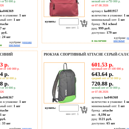
 от 10 000 р.
мелкий опт от 10 000 р.
026
от 07.08.2026
ko046369
артикул:
ko081957
во в упаковке:
1 шт
количество в упаковке:
1 ш
ьный опт:
1 шт
минимальный опт:
1 шт
купить:
ttache
бренд :
№1 school
мин опт: 1
7 кг
ррц:
999 руб.
 руб.
доступно:
179
шт
о:
24
шт
в рубрике:
р
в наличии
школьные
в рубрике:
рюкзаки
ии
школьные
 СИНИЙ
РЮКЗАК СПОРТИВНЫЙ ATTACHE СЕРЫЙ-САЛ
3 р.
601.53 р.
пт от 100 000 р.
крупный опт от 100 000 р.
4 р.
643.64 р.
т от 50 000 р.
средний опт от 50 000 р.
8 р.
720.88 р.
 от 10 000 р.
мелкий опт от 10 000 р.
026
от 07.08.2026
ko046367
артикул:
ko046368
во в упаковке:
1 шт
количество в упаковке:
1 ш
ьный опт:
1 шт
минимальный опт:
1 шт
купить:
ttache
бренд :
attache
мин опт: 1
1 кг
вес :
0,196 кг
руб.
ррц:
1121 руб.
о:
33
шт
доступно:
65
шт
в рубрике:
рюкзаки
в рубрике:
р