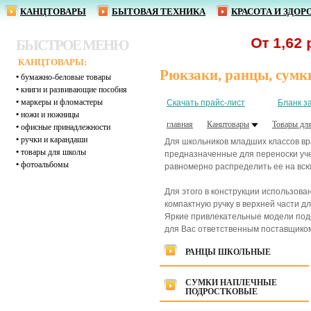
КАНЦТОВАРЫ
БЫТОВАЯ ТЕХНИКА
КРАСОТА И ЗДОР
От 1,62 р. - руч
БЫСТРОЕ МЕНЮ
КАНЦТОВАРЫ:
Рюкзаки, ранцы, сумк
•
бумажно-беловые товары
•
книги и развивающие пособия
•
маркеры и фломастеры
Скачать прайс-лист
Бланк з
•
ножи и ножницы
главная
Канцтовары
Товары дл
•
офисные принадлежности
•
ручки и карандаши
Для школьников младших классов вр
•
товары для школы
предназначенные для переноски уче
•
фотоальбомы
равномерно распределить ее на всю 
Для этого в конструкции использов
компактную ручку в верхней части 
Яркие привлекательные модели подо
для Вас ответственным поставщиком 
РАНЦЫ ШКОЛЬНЫЕ
СУМКИ НАПЛЕЧНЫЕ
ПОДРОСТКОВЫЕ