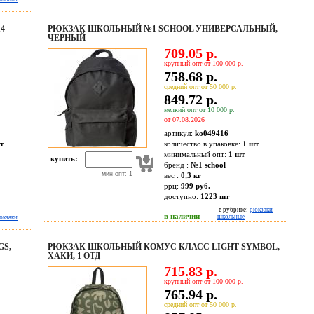
4
РЮКЗАК ШКОЛЬНЫЙ №1 SCHOOL УНИВЕРСАЛЬНЫЙ,
ЧЕРНЫЙ
709.05 р.
крупный опт от 100 000 р.
758.68 р.
средний опт от 50 000 р.
849.72 р.
мелкий опт от 10 000 р.
от 07.08.2026
артикул:
ko049416
т
количество в упаковке:
1 шт
минимальный опт:
1 шт
купить:
бренд :
№1 school
мин опт: 1
вес :
0,3 кг
ррц:
999 руб.
доступно:
1223
шт
в рубрике:
рюкзаки
в наличии
школьные
юкзаки
S,
РЮКЗАК ШКОЛЬНЫЙ КОМУС КЛАСС LIGHT SYMBOL,
ХАКИ, 1 ОТД
715.83 р.
крупный опт от 100 000 р.
765.94 р.
средний опт от 50 000 р.