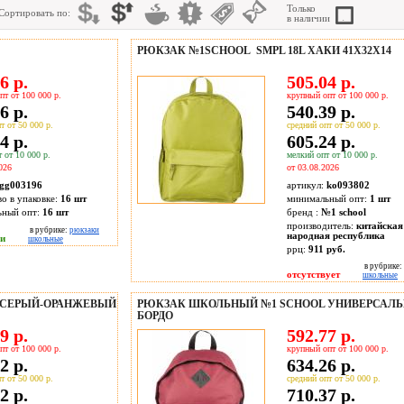
Только
Сортировать по:
в наличии
РЮКЗАК №1SCHOOL SMPL 18L ХАКИ 41Х32Х14
6 р.
505.04 р.
пт от 100 000 р.
крупный опт от 100 000 р.
6 р.
540.39 р.
т от 50 000 р.
средний опт от 50 000 р.
4 р.
605.24 р.
 от 10 000 р.
мелкий опт от 10 000 р.
026
от 03.08.2026
gg003196
артикул:
ko093802
во в упаковке:
16 шт
минимальный опт:
1 шт
ьный опт:
16 шт
бренд :
№1 school
производитель:
китайская
в рубрике:
рюкзаки
народная республика
ии
школьные
ррц:
911 руб.
в рубрике:
отсутствует
школьные
 СЕРЫЙ-ОРАНЖЕВЫЙ
РЮКЗАК ШКОЛЬНЫЙ №1 SCHOOL УНИВЕРСАЛЬ
БОРДО
9 р.
592.77 р.
пт от 100 000 р.
крупный опт от 100 000 р.
2 р.
634.26 р.
т от 50 000 р.
средний опт от 50 000 р.
2 р.
710.37 р.