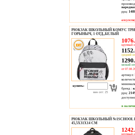
производ
народна
ррц:
148
отсутств
РЮКЗАК ШКОЛЬНЫЙ КОМУС ТРИ
ГОРЫНЫЧ, 1 ОТД.,БЕЛЫЙ
1076.
крупный о
1152.
средний оп
1290.
мелкий опт
от 07.08.2
артикул:
количест
минимал
купить:
бренд :
к
мин опт: 25
ррц:
214
доступн
в налич
РЮКЗАК ШКОЛЬНЫЙ №1SCHOOL 
45,5Х31Х14 СМ
1242.
крупный о