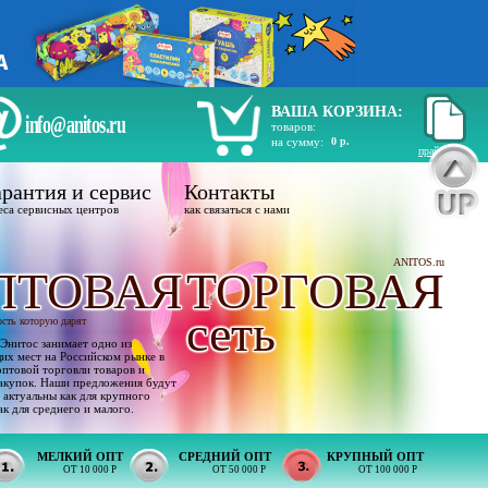
ВАША КОРЗИНА:
info@anitos.ru
товаров:
на сумму:
0 р.
прайс лист
рантия и сервис
Контакты
еса сервисных центров
как связаться с нами
ANITOS.ru
ПТОВАЯ
ТОРГОВАЯ
сеть
ость которую дарят
Энитос занимает одно из
х мест на Российском рынке в
оптовой торговли товаров и
акупок. Наши предложения будут
 актуальны как для крупного
ак для среднего и малого.
МЕЛКИЙ ОПТ
СРЕДНИЙ ОПТ
КРУПНЫЙ ОПТ
ОТ 10 000 Р
ОТ 50 000 Р
ОТ 100 000 Р