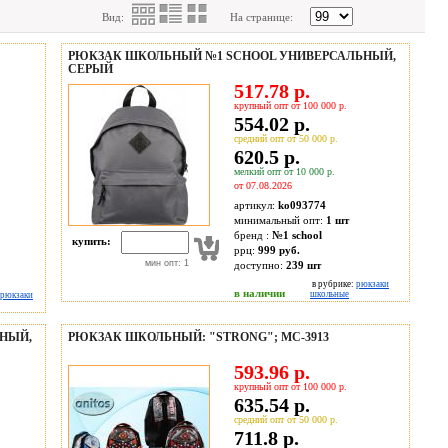
Вид:
На странице:
РЮКЗАК ШКОЛЬНЫЙ №1 SCHOOL УНИВЕРСАЛЬНЫЙ,
СЕРЫЙ
517.78 р.
крупный опт от 100 000 р.
554.02 р.
средний опт от 50 000 р.
620.5 р.
мелкий опт от 10 000 р.
от 07.08.2026
артикул:
ko093774
минимальный опт:
1 шт
бренд :
№1 school
купить:
ррц:
999 руб.
мин опт: 1
доступно:
239
шт
в рубрике:
рюкзаки
в наличии
школьные
рюкзаки
НЫЙ,
РЮКЗАК ШКОЛЬНЫЙ: "STRONG"; МС-3913
593.96 р.
крупный опт от 100 000 р.
635.54 р.
средний опт от 50 000 р.
711.8 р.