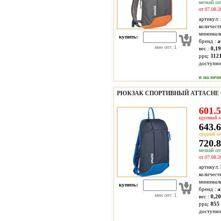
мелкий опт
от 07.08.2
артикул:
количест
минимал
купить:
бренд :
a
мин опт: 1
вес :
0,19
ррц:
1121
доступн
в налич
РЮКЗАК СПОРТИВНЫЙ ATTACHE
601.5
крупный о
643.6
средний оп
720.8
мелкий опт
от 07.08.2
артикул:
количест
минимал
купить:
бренд :
a
мин опт: 1
вес :
0,20
ррц:
855 
доступн