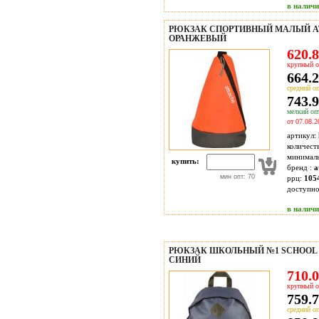
в налич
РЮКЗАК СПОРТИВНЫЙ МАЛЫЙ A
ОРАНЖЕВЫЙ
620.8
крупный о
664.2
средний оп
743.9
мелкий опт
от 07.08.2
артикул:
количест
минимал
купить:
бренд :
a
мин опт: 70
ррц:
105
доступн
в налич
РЮКЗАК ШКОЛЬНЫЙ №1 SCHOOL
СИНИЙ
710.0
крупный о
759.7
средний оп