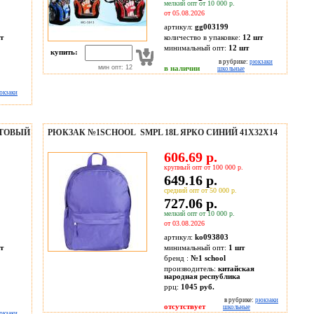
мелкий опт от 10 000 р.
от 05.08.2026
артикул:
gg003199
т
количество в упаковке:
12 шт
минимальный опт:
12 шт
купить:
в рубрике:
рюкзаки
мин опт: 12
в наличии
школьные
юкзаки
АТОВЫЙ
РЮКЗАК №1SCHOOL SMPL 18L ЯРКО СИНИЙ 41Х32Х14
606.69 р.
крупный опт от 100 000 р.
649.16 р.
средний опт от 50 000 р.
727.06 р.
мелкий опт от 10 000 р.
от 03.08.2026
артикул:
ko093803
т
минимальный опт:
1 шт
бренд :
№1 school
производитель:
китайская
народная республика
ррц:
1045 руб.
в рубрике:
рюкзаки
отсутствует
школьные
юкзаки