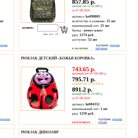
857.85 р.
мелкий опт от 10 000 р.
от 07.08.2026
артикул:
ko098805
шт
количество в упаковке:
25 шт
минимальный опт:
25 шт
купить:
бренд :
комус класс
мин опт: 25
ррц:
1274 руб.
доступно:
52
шт
юкзаки
в рубрике:
рюкзаки
в наличии
школьные
РЮКЗАК ДЕТСКИЙ «БОЖЬЯ КОРОВКА»
743.65 р.
крупный опт от 100 000 р.
795.71 р.
средний опт от 50 000 р.
891.2 р.
мелкий опт от 10 000 р.
от 07.08.2026
артикул:
ht004351
минимальный опт:
1 шт
ррц:
1250 руб.
рюкзаки
в рубрике:
рюкзаки
отсутствует
детские
РЮКЗАК ДИНОЗАВР