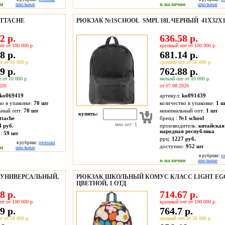
ии
в наличии
школьные
школьные
TTACHE
РЮКЗАК №1SCHOOL SMPL 18L ЧЕРНЫЙ 41Х32Х1
2 р.
636.58 р.
пт от 100 000 р.
крупный опт от 100 000 р.
8 р.
681.14 р.
т от 50 000 р.
средний опт от 50 000 р.
9 р.
762.88 р.
 от 10 000 р.
мелкий опт от 10 000 р.
026
от 07.08.2026
ko069419
артикул:
ko091439
во в упаковке:
70 шт
количество в упаковке:
1 ш
ьный опт:
70 шт
минимальный опт:
1 шт
купить:
ttache
бренд :
№1 school
мин опт: 1
4 руб.
производитель:
китайская
народная республика
о:
59
шт
ррц:
1227 руб.
в рубрике:
рюкзаки
доступно:
952
шт
ии
школьные
в рубрике:
р
в наличии
школьные
 УНИВЕРСАЛЬНЫЙ,
РЮКЗАК ШКОЛЬНЫЙ КОМУС КЛАСС LIGHT EGG
ЦВЕТНОЙ, 1 ОТД
8 р.
714.67 р.
пт от 100 000 р.
крупный опт от 100 000 р.
9 р.
764.7 р.
т от 50 000 р.
средний опт от 50 000 р.