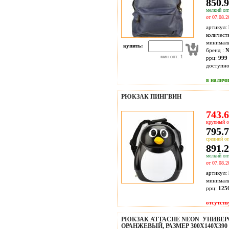
850.9
мелкий опт
от 07.08.2
артикул:
количест
минимал
купить:
бренд :
№
мин опт: 1
ррц:
999 
доступн
в налич
РЮКЗАК ПИНГВИН
743.6
крупный о
795.7
средний оп
891.2
мелкий опт
от 07.08.2
артикул:
минимал
ррц:
125
отсутств
РЮКЗАК ATTACHE NEON УНИВЕ
ОРАНЖЕВЫЙ, РАЗМЕР 300X140X390