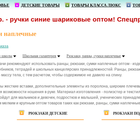
ОВЬЕ
ДЕТСКИЕ ТОВАРЫ
ТОВАРЫ КЛАССА ЛЮКС
ТО
ки синие шариковые оптом! Спецпредложен
и наплечные
аказа
я школы
Школьная галантерея
Рюкзаки, ранцы, сумки наплечные
ачи рекомендуют использовать ранцы, рюкзаки, сумки наплечные оптом - из
бников, тетрадей и школьных канцелярских принадлежностей. Ранцы, рюкзаки
массу тела, с тем расчетом, чтобы содержимое не давило на спину.
аны жесткие вставки, дополнительные элементы из поролона, широкие плече
для возможности ношения в руке. Материал изготовления - полиэстер и текс
йдут для мальчиков и девочек, подростков и малышей, ученических принадл
мелким и крупным оптом товаров таких как рюкзаки, ранцы, сумки наплечные
РЮКЗАКИ ДЕТСКИЕ
РЮКЗАКИ ПО