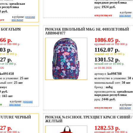
народная республика
итель:
китайская
я республика
ррц:
1924 руб.
8 руб.
в рубрике:
отсутствует
школьные
в рубрике:
рюкзаки
ует
школьные
 БОГАТЫРЯ
РЮКЗАК ШКОЛЬНЫЙ M&G 16L ФИОЛЕТОВЫЙ
ABB904F077
66 р.
1086.05 р.
пт от 100 000 р.
крупный опт от 100 000 р.
03 р.
1162.07 р.
т от 50 000 р.
средний опт от 50 000 р.
27 р.
1301.52 р.
 от 10 000 р.
мелкий опт от 10 000 р.
026
от 03.08.2026
ko091458
артикул:
ko098788
во в упаковке:
25 шт
количество в упаковке:
50 
ьный опт:
25 шт
минимальный опт:
50 шт
омус
бренд :
m&g
9 руб.
производитель:
китайская
народная республика
о:
165
шт
ррц:
2446 руб.
в рубрике:
рюкзаки
ии
школьные
в рубрике:
отсутствует
школьные
FUTURE ЧЕРНЫЙ
РЮКЗАК №1SCHOOL ТРЕХЦВЕТ КРАСН/ СИНИЙ /
ЖЕЛТЫЙ
27 р.
1282.53 р.
пт от 100 000 р.
крупный опт от 100 000 р.