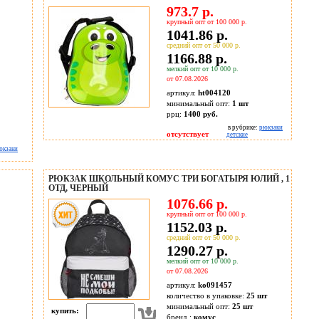
973.7 р.
крупный опт от 100 000 р.
1041.86 р.
средний опт от 50 000 р.
1166.88 р.
мелкий опт от 10 000 р.
от 07.08.2026
артикул:
ht004120
минимальный опт:
1 шт
ррц:
1400 руб.
в рубрике:
рюкзаки
отсутствует
детские
юкзаки
РЮКЗАК ШКОЛЬНЫЙ КОМУС ТРИ БОГАТЫРЯ ЮЛИЙ , 1
ОТД, ЧЕРНЫЙ
1076.66 р.
крупный опт от 100 000 р.
1152.03 р.
средний опт от 50 000 р.
1290.27 р.
мелкий опт от 10 000 р.
от 07.08.2026
артикул:
ko091457
количество в упаковке:
25 шт
минимальный опт:
25 шт
купить:
бренд :
комус