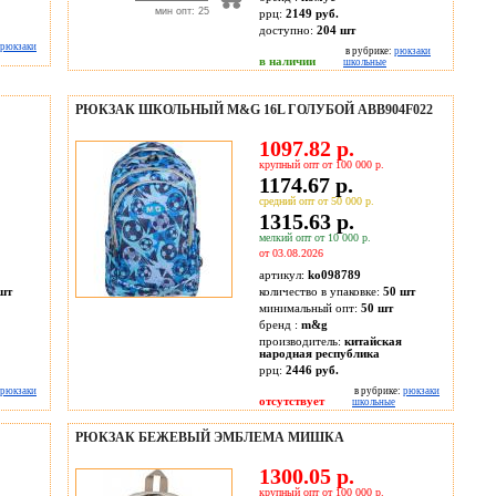
мин опт: 25
ррц:
2149 руб.
доступно:
204
шт
рюкзаки
в рубрике:
рюкзаки
в наличии
школьные
РЮКЗАК ШКОЛЬНЫЙ M&G 16L ГОЛУБОЙ ABB904F022
1097.82 р.
крупный опт от 100 000 р.
1174.67 р.
средний опт от 50 000 р.
1315.63 р.
мелкий опт от 10 000 р.
от 03.08.2026
артикул:
ko098789
шт
количество в упаковке:
50 шт
минимальный опт:
50 шт
бренд :
m&g
производитель:
китайская
народная республика
ррц:
2446 руб.
рюкзаки
в рубрике:
рюкзаки
отсутствует
школьные
РЮКЗАК БЕЖЕВЫЙ ЭМБЛЕМА МИШКА
1300.05 р.
крупный опт от 100 000 р.