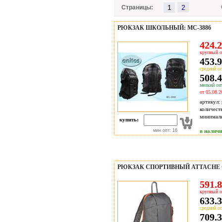
1
Страницы:
РЮКЗАК ШКОЛЬНЫЙ: МС-3886
424.2
крупный о
453.9
средний оп
508.4
мелкий опт
от 05.08.2
артикул:
количест
минимал
купить:
мин опт: 16
в налич
РЮКЗАК СПОРТИВНЫЙ ATTACHE
591.8
крупный о
633.3
средний оп
709.3