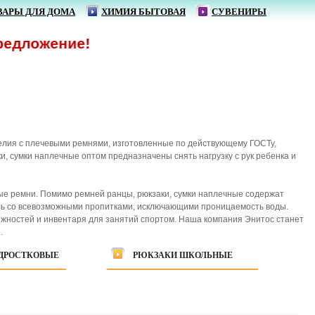
ВАРЫ ДЛЯ ДОМА
ХИМИЯ БЫТОВАЯ
СУВЕНИРЫ
ие!
делия с плечевыми ремнями, изготовленные по действующему ГОСТу,
, сумки наплечные оптом предназначены снять нагрузку с рук ребенка и
вые ремни. Помимо ремней ранцы, рюкзаки, сумки наплечные содержат
тиль со всевозможными пропитками, исключающими проницаемость воды.
ежностей и инвентаря для занятий спортом. Наша компания Энитос станет
.
ДРОСТКОВЫЕ
РЮКЗАКИ ШКОЛЬНЫЕ