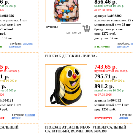
6 р.
856.46 р.
 от 10 000 р.
мелкий опт от 10 000 р.
026
от 07.08.2026
ko081956
артикул:
ko098802
во в упаковке:
1 шт
количество в упаковке:
25 
ьный опт:
1 шт
минимальный опт:
25 шт
купить:
1 school
бренд :
комус класс
мин опт: 25
руб.
ррц:
1272 руб.
о:
139
шт
доступно:
37
шт
в рубрике:
рюкзаки
в рубрике:
р
ии
в наличии
школьные
школьные
РЮКЗАК ДЕТСКИЙ «ПЧЕЛА»
5 р.
743.65 р.
пт от 100 000 р.
крупный опт от 100 000 р.
1 р.
795.71 р.
т от 50 000 р.
средний опт от 50 000 р.
 р.
891.2 р.
 от 10 000 р.
мелкий опт от 10 000 р.
026
от 07.08.2026
ht004121
артикул:
ht004352
ьный опт:
1 шт
минимальный опт:
1 шт
0 руб.
ррц:
1250 руб.
в рубрике:
рюкзаки
в рубрике:
ует
отсутствует
детские
детские
РСАЛЬНЫЙ
РЮКЗАК ATTACHE NEON УНИВЕРСАЛЬНЫЙ
САЛАТОВЫЙ, РАЗМЕР 300X140X390