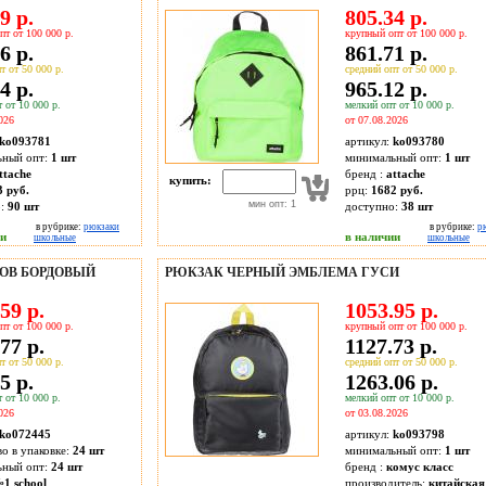
9 р.
805.34 р.
пт от 100 000 р.
крупный опт от 100 000 р.
6 р.
861.71 р.
т от 50 000 р.
средний опт от 50 000 р.
4 р.
965.12 р.
 от 10 000 р.
мелкий опт от 10 000 р.
026
от 07.08.2026
ko093781
артикул:
ko093780
ьный опт:
1 шт
минимальный опт:
1 шт
ttache
бренд :
attache
купить:
3 руб.
ррц:
1682 руб.
мин опт: 1
о:
90
шт
доступно:
38
шт
в рубрике:
рюкзаки
в рубрике:
р
ии
в наличии
школьные
школьные
ОВ БОРДОВЫЙ
РЮКЗАК ЧЕРНЫЙ ЭМБЛЕМА ГУСИ
59 р.
1053.95 р.
пт от 100 000 р.
крупный опт от 100 000 р.
77 р.
1127.73 р.
т от 50 000 р.
средний опт от 50 000 р.
5 р.
1263.06 р.
 от 10 000 р.
мелкий опт от 10 000 р.
026
от 03.08.2026
ko072445
артикул:
ko093798
во в упаковке:
24 шт
минимальный опт:
1 шт
ьный опт:
24 шт
бренд :
комус класс
1 school
производитель:
китайская