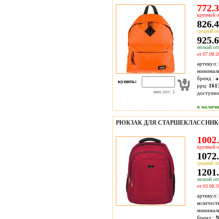
772.3
крупный о
826.4
средний оп
925.6
мелкий опт
от 07.08.2
артикул:
минимал
бренд :
a
купить:
ррц:
161
мин опт: 1
доступн
в налич
РЮКЗАК ДЛЯ СТАРШЕКЛАССНИК
1002.
крупный о
1072.
средний оп
1201.
мелкий опт
от 03.08.2
артикул:
количест
минимал
бренд :
№