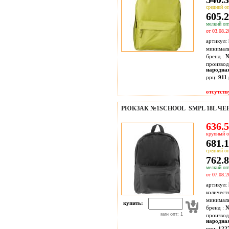
средний оп
605.2
мелкий опт
от 03.08.2
артикул:
минимал
бренд :
№
производ
народна
ррц:
911 
отсутств
РЮКЗАК №1SCHOOL SMPL 18L ЧЕ
636.5
крупный о
681.1
средний оп
762.8
мелкий опт
от 07.08.2
артикул:
количест
минимал
купить:
бренд :
№
мин опт: 1
производ
народна
ррц:
122