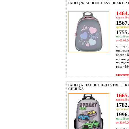
РАНЕЦ №1SCHOOL EASY HEART, 2 
1464.
крупный о
1567.
средний оп
1755.
мелкий опт
от 03.08.2
артикул:
минимал
бренд :
№
производ
народна
ррц:
439
отсутств
РАНЕЦ ATTACHE LIGHT STREET RA
CПИНКА
1665.
крупный о
1782.
средний оп
1996.
мелкий опт
от 30.07.2
артикул: