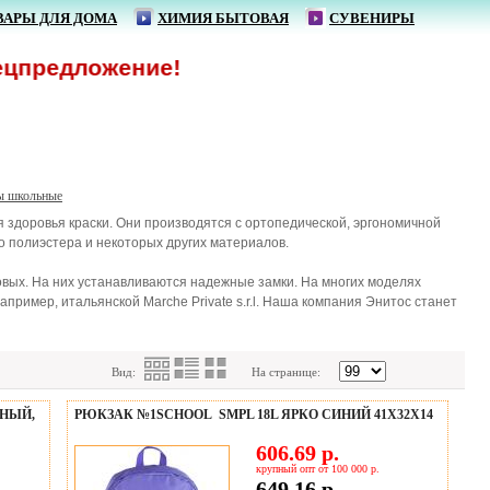
ВАРЫ ДЛЯ ДОМА
ХИМИЯ БЫТОВАЯ
СУВЕНИРЫ
жение!
ы школьные
здоровья краски. Они производятся с ортопедической, эргономичной
 полиэстера и некоторых других материалов.
вых. На них устанавливаются надежные замки. На многих моделях
ример, итальянской Marche Private s.r.l. Наша компания Энитос станет
Вид:
На странице:
НЫЙ,
РЮКЗАК №1SCHOOL SMPL 18L ЯРКО СИНИЙ 41Х32Х14
606.69 р.
крупный опт от 100 000 р.
649.16 р.