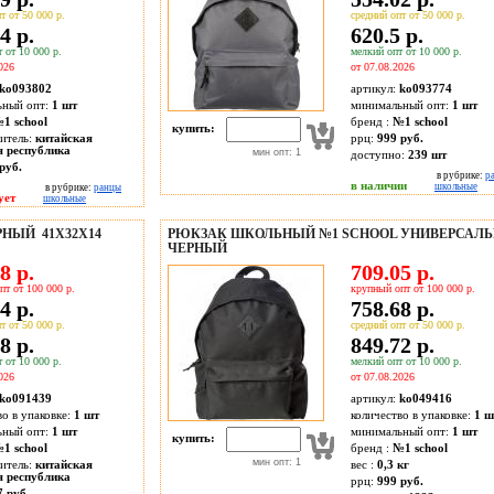
т от 50 000 р.
средний опт от 50 000 р.
4 р.
620.5 р.
 от 10 000 р.
мелкий опт от 10 000 р.
026
от 07.08.2026
ko093802
артикул:
ko093774
ьный опт:
1 шт
минимальный опт:
1 шт
1 school
бренд :
№1 school
купить:
итель:
китайская
ррц:
999 руб.
я республика
мин опт: 1
доступно:
239
шт
руб.
в рубрике:
р
в наличии
школьные
в рубрике:
ранцы
ует
школьные
РНЫЙ 41Х32Х14
РЮКЗАК ШКОЛЬНЫЙ №1 SCHOOL УНИВЕРСАЛЬ
ЧЕРНЫЙ
8 р.
709.05 р.
пт от 100 000 р.
крупный опт от 100 000 р.
4 р.
758.68 р.
т от 50 000 р.
средний опт от 50 000 р.
8 р.
849.72 р.
 от 10 000 р.
мелкий опт от 10 000 р.
026
от 07.08.2026
ko091439
артикул:
ko049416
во в упаковке:
1 шт
количество в упаковке:
1 ш
ьный опт:
1 шт
минимальный опт:
1 шт
купить:
1 school
бренд :
№1 school
мин опт: 1
итель:
китайская
вес :
0,3 кг
я республика
ррц:
999 руб.
7 руб.