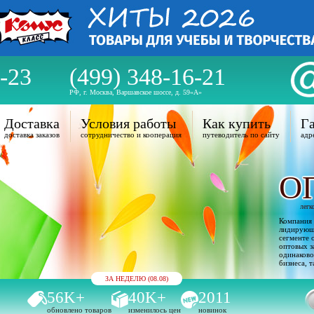
-23
(499) 348-16-21
РФ, г. Москва, Варшавское шоссе, д. 59«А»
Доставка
Условия работы
Как купить
Га
доставка заказов
сотрудничество и кооперация
путеводитель по сайту
адр
О
легк
Компания 
лидирующи
сегменте 
оптовых з
одинаково
бизнеса, т
ЗА НЕДЕЛЮ (08.08)
56K+
40K+
2011
обновлено товаров
изменилось цен
новинок