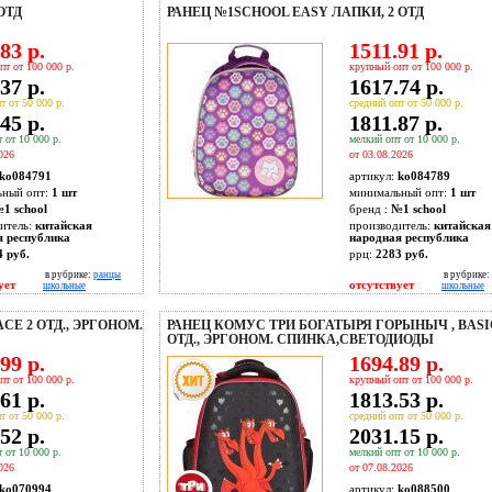
ОТД
РАНЕЦ №1SCHOOL EASY ЛАПКИ, 2 ОТД
83 р.
1511.91 р.
пт от 100 000 р.
крупный опт от 100 000 р.
37 р.
1617.74 р.
т от 50 000 р.
средний опт от 50 000 р.
45 р.
1811.87 р.
 от 10 000 р.
мелкий опт от 10 000 р.
026
от 03.08.2026
ko084791
артикул:
ko084789
ьный опт:
1 шт
минимальный опт:
1 шт
1 school
бренд :
№1 school
итель:
китайская
производитель:
китайская
я республика
народная республика
4 руб.
ррц:
2283 руб.
в рубрике:
ранцы
в рубрике:
ует
отсутствует
школьные
школьные
CE 2 ОТД., ЭРГОНОМ.
РАНЕЦ КОМУС ТРИ БОГАТЫРЯ ГОРЫНЫЧ , BASI
ОТД., ЭРГОНОМ. СПИНКА,СВЕТОДИОДЫ
99 р.
1694.89 р.
пт от 100 000 р.
крупный опт от 100 000 р.
61 р.
1813.53 р.
т от 50 000 р.
средний опт от 50 000 р.
52 р.
2031.15 р.
 от 10 000 р.
мелкий опт от 10 000 р.
026
от 07.08.2026
ko070994
артикул:
ko088500