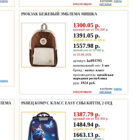
ранцы
в рубрике:
ранцы
отсутствует
школьные
РЮКЗАК БЕЖЕВЫЙ ЭМБЛЕМА МИШКА
1300.05 р.
крупный опт от 100 000 р.
1391.05 р.
средний опт от 50 000 р.
1557.98 р.
мелкий опт от 10 000 р.
от 03.08.2026
артикул:
ko093795
минимальный опт:
1 шт
бренд :
комус класс
производитель:
китайская
народная республика
ранцы
ррц:
1924 руб.
в рубрике:
ранцы
отсутствует
школьные
БЛЕМА
РАНЕЦ КОМУС КЛАСС EASY СНЫ КИТТИ, 2 ОТД
1387.79 р.
крупный опт от 100 000 р.
1484.94 р.
средний опт от 50 000 р.
1663.13 р.
мелкий опт от 10 000 р.