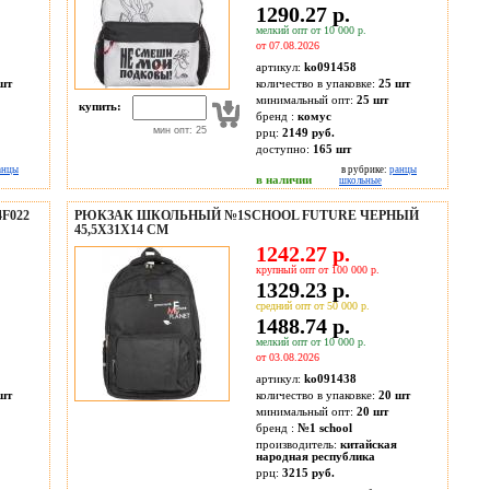
1290.27 р.
мелкий опт от 10 000 р.
от 07.08.2026
артикул:
ko091458
шт
количество в упаковке:
25 шт
минимальный опт:
25 шт
купить:
бренд :
комус
мин опт: 25
ррц:
2149 руб.
доступно:
165
шт
анцы
в рубрике:
ранцы
в наличии
школьные
F022
РЮКЗАК ШКОЛЬНЫЙ №1SCHOOL FUTURE ЧЕРНЫЙ
45,5Х31Х14 СМ
1242.27 р.
крупный опт от 100 000 р.
1329.23 р.
средний опт от 50 000 р.
1488.74 р.
мелкий опт от 10 000 р.
от 03.08.2026
артикул:
ko091438
шт
количество в упаковке:
20 шт
минимальный опт:
20 шт
бренд :
№1 school
производитель:
китайская
народная республика
ррц:
3215 руб.