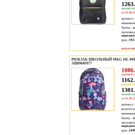
1263.
мелкий опт
от 03.08.2
артикул:
минимал
бренд :
к
производ
народна
ррц:
192
отсутств
РЮКЗАК ШКОЛЬНЫЙ M&G 16L Ф
ABB904F077
1086.
крупный о
1162.
средний оп
1301.
мелкий опт
от 03.08.2
артикул:
количест
минимал
бренд :
производ
народна
ррц:
244