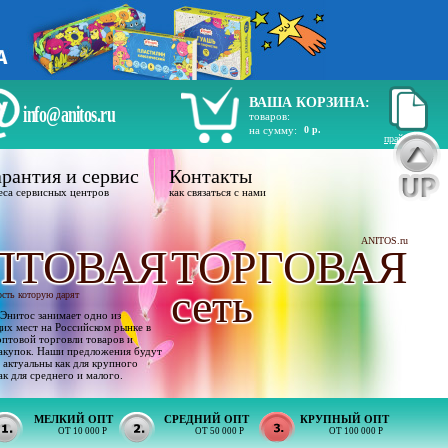
ВАША КОРЗИНА:
info@anitos.ru
товаров:
на сумму:
0 р.
прайс лист
рантия и сервис
Контакты
еса сервисных центров
как связаться с нами
ANITOS.ru
ПТОВАЯ
ТОРГОВАЯ
сеть
ость которую дарят
Энитос занимает одно из
х мест на Российском рынке в
оптовой торговли товаров и
акупок. Наши предложения будут
 актуальны как для крупного
ак для среднего и малого.
МЕЛКИЙ ОПТ
СРЕДНИЙ ОПТ
КРУПНЫЙ ОПТ
ОТ 10 000 Р
ОТ 50 000 Р
ОТ 100 000 Р