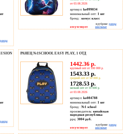
от 03.08.2026
артикул:
ko099034
шт
минимальный опт:
1 шт
бренд :
комус класс
в рубрике:
ранцы
отсутствует
школьные
ранцы
LUSION
РАНЕЦ №1SCHOOL EASY PLAY, 1 ОТД
1442.36 р.
крупный опт от 100 000 р.
1543.33 р.
средний опт от 50 000 р.
1728.53 р.
мелкий опт от 10 000 р.
от 03.08.2026
артикул:
ko084788
шт
минимальный опт:
1 шт
бренд :
№1 school
производитель:
китайская
народная республика
ррц:
3004 руб.
ранцы
в рубрике:
ранцы
отсутствует
школьные