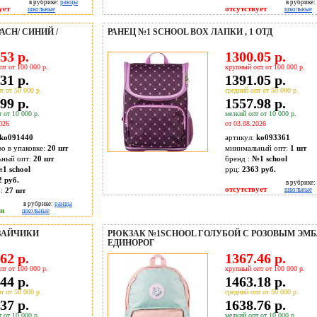
в рубрике:
ранцы
в рубрике:
ует
отсутствует
школьные
школьные
СН/ СИНИЙ /
РАНЕЦ №1 SCHOOL ВOX ЛАПКИ , 1 ОТД
53 р.
1300.05 р.
пт от 100 000 р.
крупный опт от 100 000 р.
31 р.
1391.05 р.
т от 50 000 р.
средний опт от 50 000 р.
99 р.
1557.98 р.
 от 10 000 р.
мелкий опт от 10 000 р.
026
от 03.08.2026
ko091440
артикул:
ko093361
во в упаковке:
20 шт
минимальный опт:
1 шт
ьный опт:
20 шт
бренд :
№1 school
1 school
ррц:
2363 руб.
2 руб.
в рубрике:
отсутствует
о:
27
шт
школьные
в рубрике:
ранцы
ии
школьные
ЗАЙЧИКИ
РЮКЗАК №1SCHOOL ГОЛУБОЙ С РОЗОВЫМ ЭМ
ЕДИНОРОГ
62 р.
1367.46 р.
пт от 100 000 р.
крупный опт от 100 000 р.
44 р.
1463.18 р.
т от 50 000 р.
средний опт от 50 000 р.
37 р.
1638.76 р.
 от 10 000 р.
мелкий опт от 10 000 р.