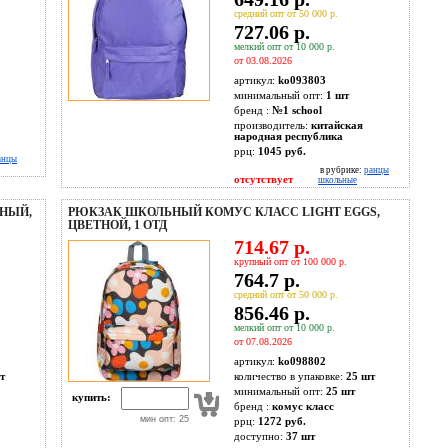
средний опт от 50 000 р.
727.06 р.
мелкий опт от 10 000 р.
от 03.08.2026
артикул:
ko093803
минимальный опт:
1 шт
бренд :
№1 school
производитель:
китайская
народная республика
ррц:
1045 руб.
анцы
в рубрике:
ранцы
отсутствует
школьные
НЫЙ,
РЮКЗАК ШКОЛЬНЫЙ КОМУС КЛАСС LIGHT EGGS,
ЦВЕТНОЙ, 1 ОТД
714.67 р.
крупный опт от 100 000 р.
764.7 р.
средний опт от 50 000 р.
856.46 р.
мелкий опт от 10 000 р.
от 07.08.2026
артикул:
ko098802
т
количество в упаковке:
25 шт
минимальный опт:
25 шт
купить:
бренд :
комус класс
мин опт: 25
ррц:
1272 руб.
доступно:
37
шт