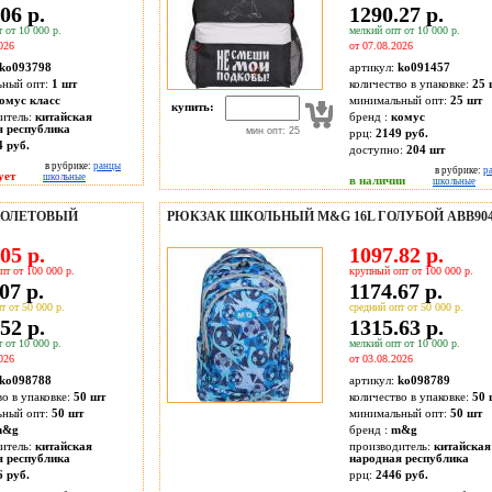
06 р.
1290.27 р.
 от 10 000 р.
мелкий опт от 10 000 р.
026
от 07.08.2026
ko093798
артикул:
ko091457
ьный опт:
1 шт
количество в упаковке:
25 
омус класс
минимальный опт:
25 шт
купить:
итель:
китайская
бренд :
комус
я республика
мин опт: 25
ррц:
2149 руб.
4 руб.
доступно:
204
шт
в рубрике:
ранцы
в рубрике:
р
ует
школьные
в наличии
школьные
ИОЛЕТОВЫЙ
РЮКЗАК ШКОЛЬНЫЙ M&G 16L ГОЛУБОЙ ABB904
05 р.
1097.82 р.
пт от 100 000 р.
крупный опт от 100 000 р.
07 р.
1174.67 р.
т от 50 000 р.
средний опт от 50 000 р.
52 р.
1315.63 р.
 от 10 000 р.
мелкий опт от 10 000 р.
026
от 03.08.2026
ko098788
артикул:
ko098789
во в упаковке:
50 шт
количество в упаковке:
50 
ьный опт:
50 шт
минимальный опт:
50 шт
m&g
бренд :
m&g
итель:
китайская
производитель:
китайская
я республика
народная республика
6 руб.
ррц:
2446 руб.