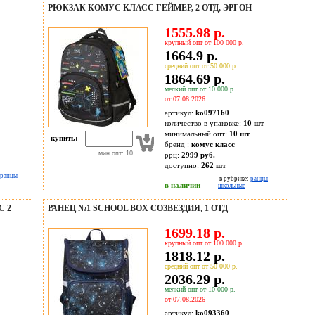
РЮКЗАК КОМУС КЛАСС ГЕЙМЕР, 2 ОТД, ЭРГОН
1555.98 р.
крупный опт от 100 000 р.
1664.9 р.
средний опт от 50 000 р.
1864.69 р.
мелкий опт от 10 000 р.
от 07.08.2026
артикул:
ko097160
количество в упаковке:
10 шт
минимальный опт:
10 шт
купить:
бренд :
комус класс
мин опт: 10
ррц:
2999 руб.
доступно:
262
шт
ранцы
в рубрике:
ранцы
в наличии
школьные
C 2
РАНЕЦ №1 SCHOOL ВOX CОЗВЕЗДИЯ, 1 ОТД
1699.18 р.
крупный опт от 100 000 р.
1818.12 р.
средний опт от 50 000 р.
2036.29 р.
мелкий опт от 10 000 р.
от 07.08.2026
артикул:
ko093360