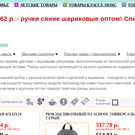
ОВЬЕ
ДЕТСКИЕ ТОВАРЫ
ТОВАРЫ КЛАССА ЛЮКС
ТО
ручки синие шариковые оптом! Спецпредло
аказа
я школы
Школьная галантерея
Рюкзаки, ранцы, сумки наплечные
Ранц
 яркими цветами с красивыми рисунками, выполненными из безопасной для 
ающие вставки. Ранцы школьные производятся разного размера из надежного
рокий выбор с разным количеством отделений и карманов - передних и боко
ном разделе представлены модели производства известных изготовителей, нап
 мелким и крупным оптом товаров таких как ранцы школьные.
Только
Сортировать по:
в наличии
И 41Х32Х14
РЮКЗАК ШКОЛЬНЫЙ №1 SCHOOL УНИВЕРСАЛЬ
СЕРЫЙ
4 р.
517.78 р.
пт от 100 000 р.
крупный опт от 100 000 р.
9 р.
554.02 р.