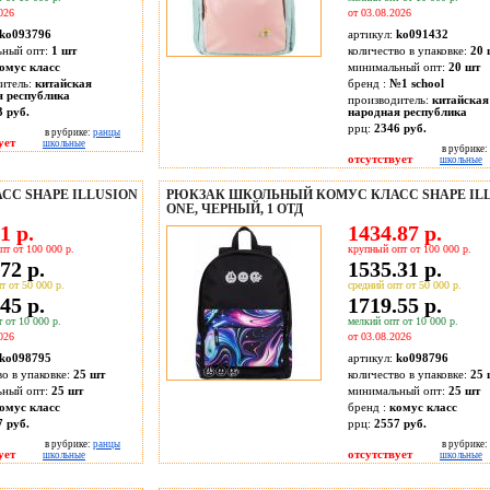
026
от 03.08.2026
ko093796
артикул:
ko091432
ьный опт:
1 шт
количество в упаковке:
20 
омус класс
минимальный опт:
20 шт
итель:
китайская
бренд :
№1 school
я республика
производитель:
китайская
3 руб.
народная республика
ррц:
2346 руб.
в рубрике:
ранцы
ует
школьные
в рубрике:
отсутствует
школьные
С SHAPE ILLUSION
РЮКЗАК ШКОЛЬНЫЙ КОМУС КЛАСС SHAPE IL
ONE, ЧЕРНЫЙ, 1 ОТД
1 р.
1434.87 р.
пт от 100 000 р.
крупный опт от 100 000 р.
72 р.
1535.31 р.
т от 50 000 р.
средний опт от 50 000 р.
45 р.
1719.55 р.
 от 10 000 р.
мелкий опт от 10 000 р.
026
от 03.08.2026
ko098795
артикул:
ko098796
во в упаковке:
25 шт
количество в упаковке:
25 
ьный опт:
25 шт
минимальный опт:
25 шт
омус класс
бренд :
комус класс
7 руб.
ррц:
2557 руб.
в рубрике:
ранцы
в рубрике:
ует
отсутствует
школьные
школьные