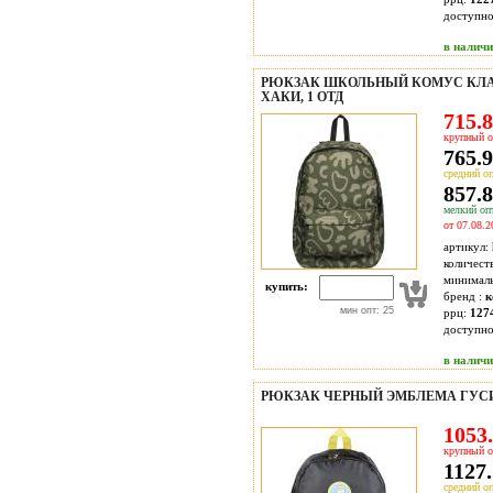
доступн
в налич
РЮКЗАК ШКОЛЬНЫЙ КОМУС КЛАС
ХАКИ, 1 ОТД
715.8
крупный о
765.9
средний оп
857.8
мелкий опт
от 07.08.2
артикул:
количест
минимал
купить:
бренд :
к
мин опт: 25
ррц:
127
доступн
в налич
РЮКЗАК ЧЕРНЫЙ ЭМБЛЕМА ГУС
1053.
крупный о
1127.
средний оп