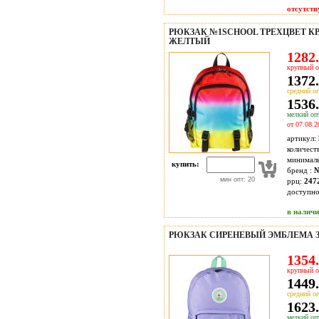
отсутств
РЮКЗАК №1SCHOOL ТРЕХЦВЕТ КРА
ЖЕЛТЫЙ
1282.
крупный о
1372.
средний оп
1536.
мелкий опт
от 07.08.2
артикул:
количест
минимал
купить:
бренд :
№
мин опт: 20
ррц:
247
доступн
в налич
РЮКЗАК СИРЕНЕВЫЙ ЭМБЛЕМА 
1354.
крупный о
1449.
средний оп
1623.
мелкий опт