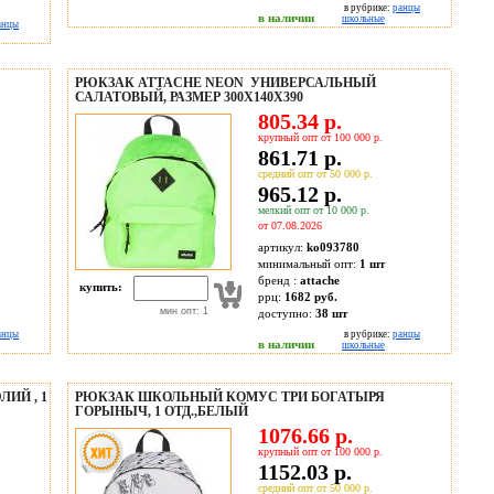
в рубрике:
ранцы
в наличии
школьные
анцы
РЮКЗАК ATTACHE NEON УНИВЕРСАЛЬНЫЙ
САЛАТОВЫЙ, РАЗМЕР 300X140X390
805.34 р.
крупный опт от 100 000 р.
861.71 р.
средний опт от 50 000 р.
965.12 р.
мелкий опт от 10 000 р.
от 07.08.2026
артикул:
ko093780
минимальный опт:
1 шт
бренд :
attache
купить:
ррц:
1682 руб.
мин опт: 1
доступно:
38
шт
анцы
в рубрике:
ранцы
в наличии
школьные
ИЙ , 1
РЮКЗАК ШКОЛЬНЫЙ КОМУС ТРИ БОГАТЫРЯ
ГОРЫНЫЧ, 1 ОТД.,БЕЛЫЙ
1076.66 р.
крупный опт от 100 000 р.
1152.03 р.
средний опт от 50 000 р.