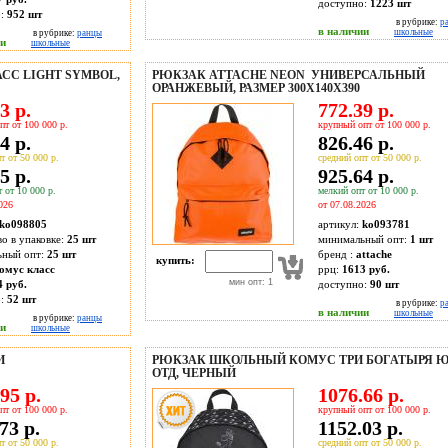
доступно:
1223
шт
о:
952
шт
в рубрике:
р
в наличии
школьные
в рубрике:
ранцы
ии
школьные
С LIGHT SYMBOL,
РЮКЗАК ATTACHE NEON УНИВЕРСАЛЬНЫЙ
ОРАНЖЕВЫЙ, РАЗМЕР 300X140X390
3 р.
772.39 р.
пт от 100 000 р.
крупный опт от 100 000 р.
4 р.
826.46 р.
т от 50 000 р.
средний опт от 50 000 р.
5 р.
925.64 р.
 от 10 000 р.
мелкий опт от 10 000 р.
026
от 07.08.2026
ko098805
артикул:
ko093781
во в упаковке:
25 шт
минимальный опт:
1 шт
ьный опт:
25 шт
бренд :
attache
купить:
омус класс
ррц:
1613 руб.
мин опт: 1
4 руб.
доступно:
90
шт
о:
52
шт
в рубрике:
р
в наличии
школьные
в рубрике:
ранцы
ии
школьные
И
РЮКЗАК ШКОЛЬНЫЙ КОМУС ТРИ БОГАТЫРЯ ЮЛ
ОТД, ЧЕРНЫЙ
95 р.
1076.66 р.
пт от 100 000 р.
крупный опт от 100 000 р.
73 р.
1152.03 р.
т от 50 000 р.
средний опт от 50 000 р.