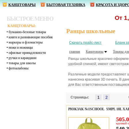
КАНЦТОВАРЫ
БЫТОВАЯ ТЕХНИКА
КРАСОТА И ЗДОР
От 1,62 р. - 
БЫСТРОЕ МЕНЮ
КАНЦТОВАРЫ:
Ранцы школьные
•
бумажно-беловые товары
•
книги и развивающие пособия
•
маркеры и фломастеры
Скачать прайс-лист
Бланк з
•
ножи и ножницы
главная
Канцтовары
Товары дл
•
офисные принадлежности
•
ручки и карандаши
Ранцы школьные красочно оформлены
•
товары для школы
удобной спинкой, имеют светоотраж
•
фотоальбомы
Различные модели предоставляют ши
нанесена красивая 3D печать. В дан
для Вас ответственным поставщиком
1
Страницы:
РЮКЗАК №1SCHOOL SMPL 18L ХАК
505.0
крупный о
540.3