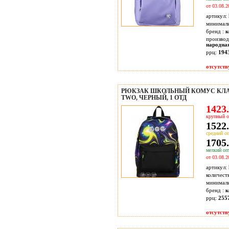
от 03.08.2
артикул:
минимал
бренд :
к
производ
народна
ррц:
194
отсутств
РЮКЗАК ШКОЛЬНЫЙ КОМУС КЛАС
TWO, ЧЕРНЫЙ, 1 ОТД
1423.
крупный о
1522.
средний оп
1705.
мелкий опт
от 03.08.2
артикул:
количест
минимал
бренд :
к
ррц:
255
отсутств