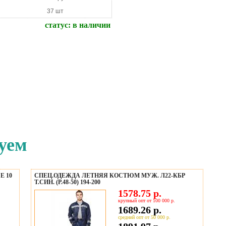
37 шт
статус:
в наличии
уем
Е 10
СПЕЦ.ОДЕЖДА ЛЕТНЯЯ КОСТЮМ МУЖ. Л22-КБР
Т.СИН. (Р.48-50) 194-200
1578.75 р.
крупный опт от 100 000 р.
1689.26 р.
средний опт от 50 000 р.