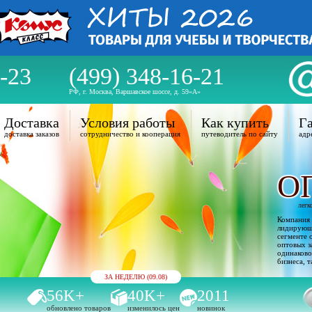
-23
(499) 348-16-21
РФ, г. Москва, Варшавское шоссе, д. 59«А»
Доставка
Условия работы
Как купить
Га
доставка заказов
сотрудничество и кооперация
путеводитель по сайту
адр
О
легк
Компания 
лидирующи
сегменте 
оптовых з
одинаково
бизнеса, т
ЗА НЕДЕЛЮ (09.08)
56K+
40K+
2011
обновлено товаров
изменилось цен
новинок