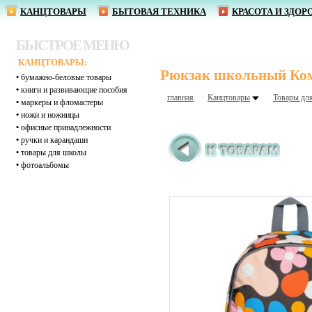
КАНЦТОВАРЫ
БЫТОВАЯ ТЕХНИКА
КРАСОТА И ЗДОР
БЫСТРОЕ МЕНЮ
КАНЦТОВАРЫ:
Рюкзак школьный Комус
•
бумажно-беловые товары
•
книги и развивающие пособия
главная
Канцтовары
Товары дл
•
маркеры и фломастеры
•
ножи и ножницы
•
офисные принадлежности
•
ручки и карандаши
•
товары для школы
•
фотоальбомы