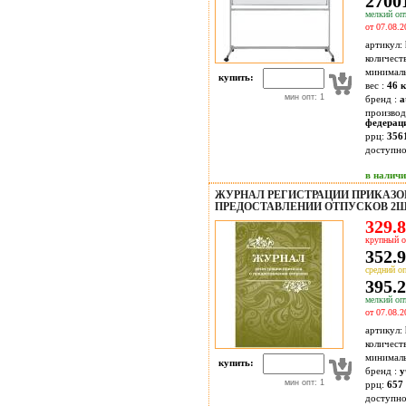
27001
мелкий опт
от 07.08.2
артикул:
количест
минимал
купить:
вес :
46 к
мин опт: 1
бренд :
a
производ
федерац
ррц:
356
доступн
в налич
ЖУРНАЛ РЕГИСТРАЦИИ ПРИКАЗО
ПРЕДОСТАВЛЕНИИ ОТПУСКОВ 2ШТ.
329.8
крупный о
352.9
средний оп
395.2
мелкий опт
от 07.08.2
артикул:
количест
минимал
купить:
бренд :
у
мин опт: 1
ррц:
657 
доступн