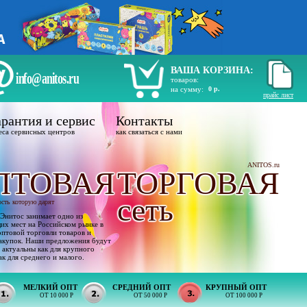
ВАША КОРЗИНА:
info@anitos.ru
товаров:
на сумму:
0 р.
прайс лист
рантия и сервис
Контакты
еса сервисных центров
как связаться с нами
ANITOS.ru
ПТОВАЯ
ТОРГОВАЯ
сеть
ость которую дарят
Энитос занимает одно из
х мест на Российском рынке в
оптовой торговли товаров и
акупок. Наши предложения будут
 актуальны как для крупного
ак для среднего и малого.
МЕЛКИЙ ОПТ
СРЕДНИЙ ОПТ
КРУПНЫЙ ОПТ
ОТ 10 000 Р
ОТ 50 000 Р
ОТ 100 000 Р