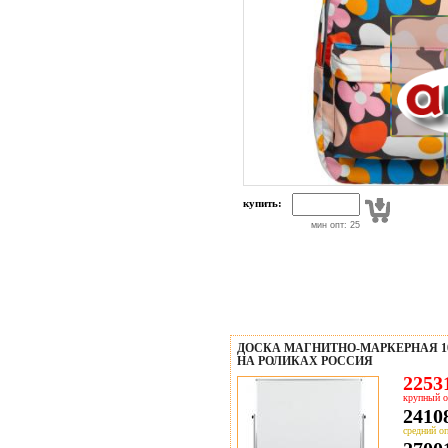
купить:
мин опт: 25
ДОСКА МАГНИТНО-МАРКЕРНАЯ 100
НА РОЛИКАХ РОССИЯ
22531
крупный о
24108
средний оп