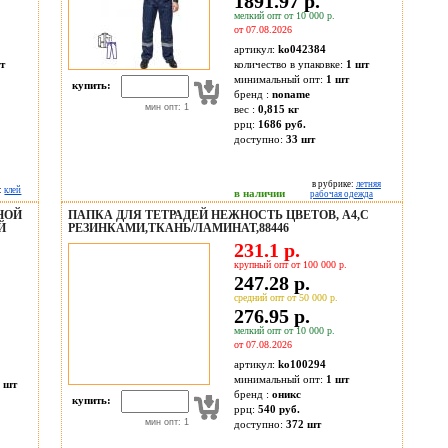
1891.97 р.
мелкий опт от 10 000 р.
от 07.08.2026
артикул:
ko042384
т
количество в упаковке:
1 шт
минимальный опт:
1 шт
купить:
бренд :
noname
мин опт: 1
вес :
0,815 кг
ррц:
1686 руб.
доступно:
33
шт
в рубрике:
летняя
:
клей
в наличии
рабочая одежда
НОЙ
ПАПКА ДЛЯ ТЕТРАДЕЙ НЕЖНОСТЬ ЦВЕТОВ, А4,С
Й
РЕЗИНКАМИ,ТКАНЬ/ЛАМИНАТ,88446
231.1 р.
крупный опт от 100 000 р.
247.28 р.
средний опт от 50 000 р.
276.95 р.
мелкий опт от 10 000 р.
от 07.08.2026
артикул:
ko100294
минимальный опт:
1 шт
 шт
бренд :
оникс
купить:
ррц:
540 руб.
мин опт: 1
доступно:
372
шт