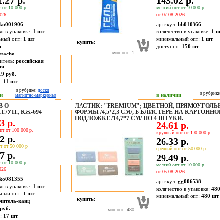
.27 р.
143.02 р.
 от 10 000 р.
мелкий опт от 10 000 р.
026
от 07.08.2026
ko001906
артикул:
bb010866
во в упаковке:
1 шт
количество в упаковке:
1 ш
ьный опт:
1 шт
минимальный опт:
1 шт
купить:
г
доступно:
150
шт
мин опт: 1
ttache
итель:
российская
ия
19 руб.
о:
11
шт
в рубрике:
доски
в рубрике
ии
в наличии
магнитно-маркерные
В О
ЛАСТИК: "PREMIUM"; ЦВЕТНОЙ, ПРЯМОУГОЛЬ
/УП., КЖ-694
ФОРМЫ /4,5*2,3 СМ/, В БЛИСТЕРЕ НА КАРТОННО
ПОДЛОЖКЕ /14,7*7 СМ/ ПО 4 ШТУКИ.
3 р.
24.61 р.
пт от 100 000 р.
крупный опт от 100 000 р.
2 р.
26.33 р.
т от 50 000 р.
средний опт от 50 000 р.
7 р.
29.49 р.
 от 10 000 р.
мелкий опт от 10 000 р.
026
от 05.08.2026
ko081355
артикул:
gg006538
во в упаковке:
1 шт
количество в упаковке:
480
ьный опт:
1 шт
минимальный опт:
480 шт
купить:
читель-канц
руб.
мин опт: 480
о:
17
шт