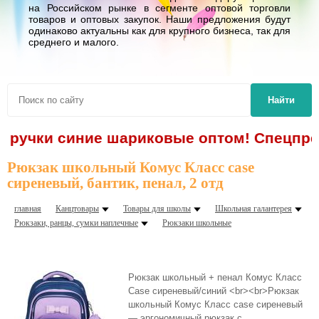
на Российском рынке в сегменте оптовой торговли
товаров и оптовых закупок. Наши предложения будут
одинаково актуальны как для крупного бизнеса, так для
среднего и малого.
Найти
 - ручки синие шариковые оптом! Спецпред
Рюкзак школьный Комус Класс case
сиреневый, бантик, пенал, 2 отд
главная
Канцтовары
Товары для школы
Школьная галантерея
Рюкзаки, ранцы, сумки наплечные
Рюкзаки школьные
Рюкзак школьный + пенал Комус Класс
Case сиреневый/синий <br><br>Рюкзак
школьный Комус Класс case сиреневый
— эргономичный рюкзак с