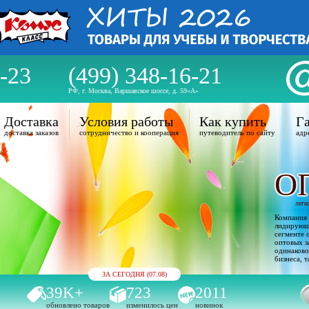
-23
(499) 348-16-21
РФ, г. Москва, Варшавское шоссе, д. 59«А»
Доставка
Условия работы
Как купить
Га
доставка заказов
сотрудничество и кооперация
путеводитель по сайту
адр
О
легк
Компания 
лидирующи
сегменте 
оптовых з
одинаково
бизнеса, т
ЗА СЕГОДНЯ (07.08)
39K+
723
2011
обновлено товаров
изменилось цен
новинок