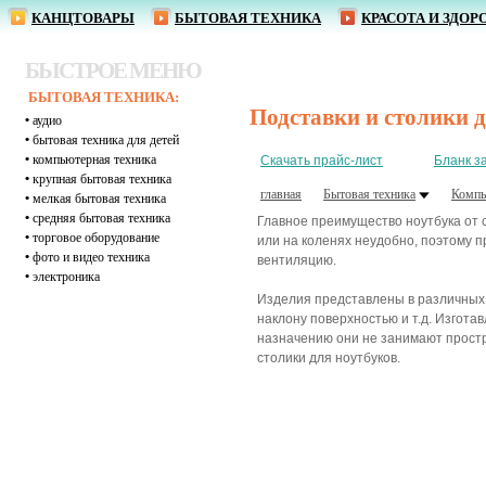
КАНЦТОВАРЫ
БЫТОВАЯ ТЕХНИКА
КРАСОТА И ЗДОР
БЫСТРОЕ МЕНЮ
БЫТОВАЯ ТЕХНИКА:
Подставки и столики 
•
аудио
•
бытовая техника для детей
•
компьютерная техника
Скачать прайс-лист
Бланк з
•
крупная бытовая техника
главная
Бытовая техника
Компь
•
мелкая бытовая техника
•
средняя бытовая техника
Главное преимущество ноутбука от ст
•
торговое оборудование
или на коленях неудобно, поэтому 
•
фото и видео техника
вентиляцию.
•
электроника
Изделия представлены в различных 
наклону поверхностью и т.д. Изгота
назначению они не занимают простр
столики для ноутбуков.