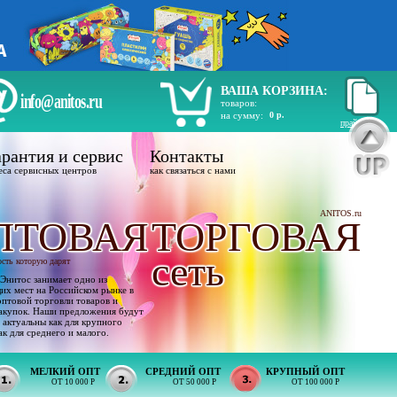
ВАША КОРЗИНА:
info@anitos.ru
товаров:
на сумму:
0 р.
прайс лист
рантия и сервис
Контакты
еса сервисных центров
как связаться с нами
ANITOS.ru
ПТОВАЯ
ТОРГОВАЯ
сеть
ость которую дарят
Энитос занимает одно из
х мест на Российском рынке в
оптовой торговли товаров и
акупок. Наши предложения будут
 актуальны как для крупного
ак для среднего и малого.
МЕЛКИЙ ОПТ
СРЕДНИЙ ОПТ
КРУПНЫЙ ОПТ
ОТ 10 000 Р
ОТ 50 000 Р
ОТ 100 000 Р