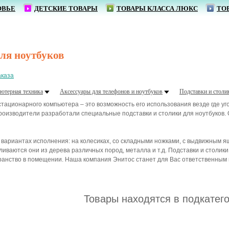
ОВЬЕ
ДЕТСКИЕ ТОВАРЫ
ТОВАРЫ КЛАССА ЛЮКС
ТО
От 1
для ноутбуков
аказа
ютерная техника
Аксессуары для телефонов и ноутбуков
Подставки и столи
ационарного компьютера – это возможность его использования везде где угодн
производители разработали специальные подставки и столики для ноутбуков
вариантах исполнения: на колесиках, со складными ножками, с выдвижным ящ
вливаются они из дерева различных пород, металла и т.д. Подставки и столи
анство в помещении. Наша компания Энитос станет для Вас ответственным п
Товары находятся в подкатег