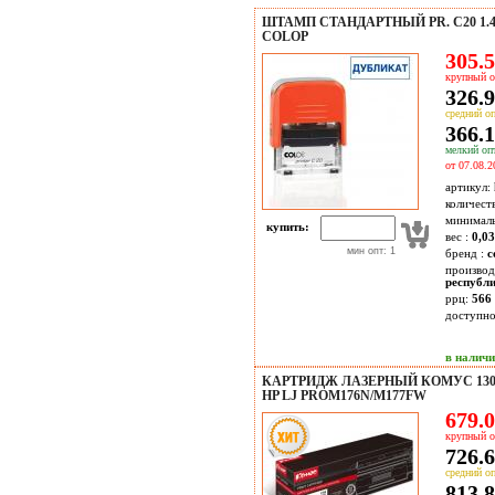
ШТАМП СТАНДАРТНЫЙ PR. C20 1.4
COLOP
305.5
крупный о
326.9
средний оп
366.1
мелкий опт
от 07.08.2
артикул:
количест
минимал
купить:
вес :
0,03
мин опт: 1
бренд :
c
производ
республ
ррц:
566 
доступн
в налич
КАРТРИДЖ ЛАЗЕРНЫЙ КОМУС 130A
HP LJ PROM176N/M177FW
679.0
крупный о
726.6
средний оп
813.8