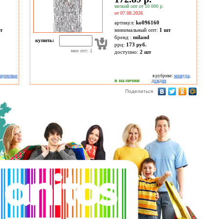
мелкий опт от 10 000 р.
от 07.08.2026
артикул:
ko096160
т
минимальный опт:
1 шт
бренд :
miland
купить:
ррц:
173 руб.
мин опт: 1
доступно:
2
шт
ариковые
в рубрике:
мишура,
в наличии
дождик
Поделиться