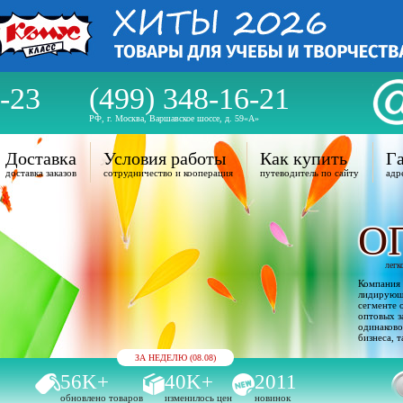
-23
(499) 348-16-21
РФ, г. Москва, Варшавское шоссе, д. 59«А»
Доставка
Условия работы
Как купить
Га
доставка заказов
сотрудничество и кооперация
путеводитель по сайту
адр
О
легк
Компания 
лидирующи
сегменте 
оптовых з
одинаково
бизнеса, т
ЗА НЕДЕЛЮ (08.08)
56K+
40K+
2011
обновлено товаров
изменилось цен
новинок