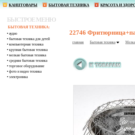
КАНЦТОВАРЫ
БЫТОВАЯ ТЕХНИКА
КРАСОТА И ЗДОР
БЫСТРОЕ МЕНЮ
БЫТОВАЯ ТЕХНИКА:
22746 Фритюрница+па
•
аудио
•
бытовая техника для детей
главная
Бытовая техника
Мелка
•
компьютерная техника
•
крупная бытовая техника
•
мелкая бытовая техника
•
средняя бытовая техника
•
торговое оборудование
•
фото и видео техника
•
электроника