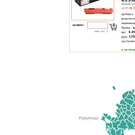
мелкий опт
от 07.08.2
артикул:
количест
минимал
купить:
бренд :
к
мин опт: 1
вес :
0.49
ррц:
129
доступн
в налич