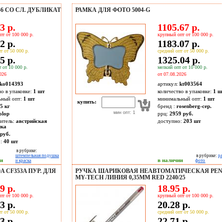
6 СО СЛ. ДУБЛИКАТ
РАМКА ДЛЯ ФОТО 5004-G
3 р.
1105.67 р.
пт от 100 000 р.
крупный опт от 100 000 р.
2 р.
1183.07 р.
т от 50 000 р.
средний опт от 50 000 р.
5 р.
1325.04 р.
 от 10 000 р.
мелкий опт от 10 000 р.
026
от 07.08.2026
ko014393
артикул:
kt003564
во в упаковке:
1 шт
количество в упаковке:
1 ш
ьный опт:
1 шт
минимальный опт:
1 шт
купить:
5 кг
бренд :
rosenberg-сер.
мин опт: 1
olop
ррц:
2959 руб.
итель:
австрийская
доступно:
203
шт
ика
руб.
о:
40
шт
в рубрике:
штемпельная подушка
в рубрике:
р
ии
в наличии
и краска
фото
 CF353A ПУР. ДЛЯ
РУЧКА ШАРИКОВАЯ НЕАВТОМАТИЧЕСКАЯ PE
MY-TECH ЛИНИЯ 0,35ММ RED 2240/25
9 р.
18.95 р.
пт от 100 000 р.
крупный опт от 100 000 р.
3 р.
20.28 р.
т от 50 000 р.
средний опт от 50 000 р.
3 р.
22.71 р.