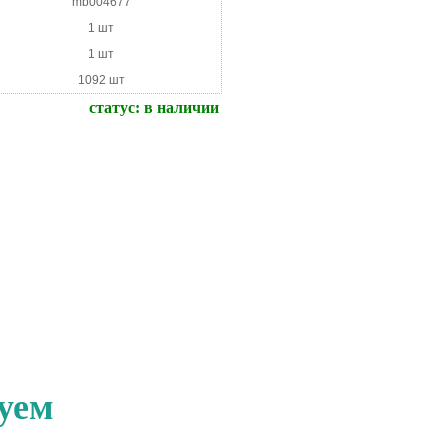
mb004677
1 шт
1 шт
1092 шт
статус:
в наличии
уем