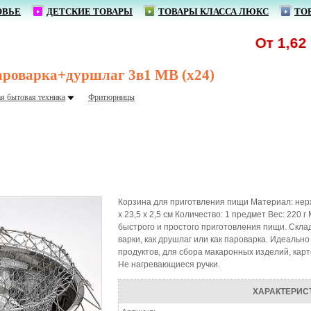
ОВЬЕ
ДЕТСКИЕ ТОВАРЫ
ТОВАРЫ КЛАССА ЛЮКС
ТО
От 1,62 р. -
роварка+дуршлаг 3в1 МВ (х24)
я бытовая техника
Фритюрницы
Корзина для приготвления пищи Материал: нер
x 23,5 x 2,5 см Количество: 1 предмет Вес: 22
быстрого и простого приготовления пищи. Скла
варки, как друшлаг или как пароварка. Идеаль
продуктов, для сбора макаронных изделий, карт
Не нагревающиеся ручки.
ХАРАКТЕРИС