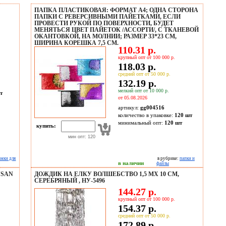
ПАПКА ПЛАСТИКОВАЯ: ФОРМАТ А4; ОДНА СТОРОНА
ПАПКИ С РЕВЕРСИВНЫМИ ПАЙЕТКАМИ, ЕСЛИ
ПРОВЕСТИ РУКОЙ ПО ПОВЕРХНОСТИ, БУДЕТ
МЕНЯТЬСЯ ЦВЕТ ПАЙЕТОК /АССОРТИ/, С ТКАНЕВОЙ
ОКАНТОВКОЙ, НА МОЛНИИ; РАЗМЕР 33*23 СМ,
ШИРИНА КОРЕШКА 7,5 СМ.
110.31 р.
крупный опт от 100 000 р.
118.03 р.
средний опт от 50 000 р.
132.19 р.
мелкий опт от 10 000 р.
т
от 05.08.2026
артикул:
gg004516
количество в упаковке:
120 шт
минимальный опт:
120 шт
купить:
мин опт: 120
амки для
в рубрике:
папки и
в наличии
файлы
NSAN
ДОЖДИК НА ЕЛКУ ВОЛШЕБСТВО 1,5 МX 10 СМ,
СЕРЕБРЯНЫЙ , НУ-5496
144.27 р.
крупный опт от 100 000 р.
154.37 р.
средний опт от 50 000 р.
172.89 р.