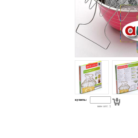
купить:
мин опт: 1