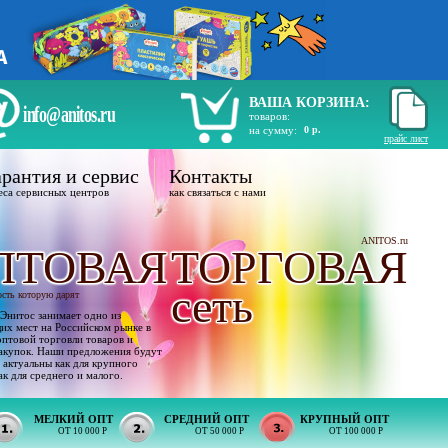
ВАША КОРЗИНА:
info@anitos.ru
товаров:
на сумму:
0 р.
прайс лист
рантия и сервис
Контакты
еса сервисных центров
как связаться с нами
ANITOS.ru
ПТОВАЯ
ТОРГОВАЯ
сеть
ость которую дарят
Энитос занимает одно из
х мест на Российском рынке в
оптовой торговли товаров и
акупок. Наши предложения будут
 актуальны как для крупного
ак для среднего и малого.
МЕЛКИЙ ОПТ
СРЕДНИЙ ОПТ
КРУПНЫЙ ОПТ
ОТ 10 000 Р
ОТ 50 000 Р
ОТ 100 000 Р