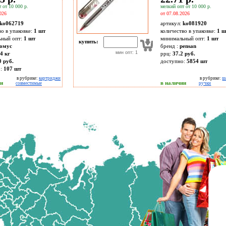
 от 10 000 р.
мелкий опт от 10 000 р.
026
от 07.08.2026
ko062719
артикул:
ko081920
во в упаковке:
1 шт
количество в упаковке:
1 ш
ьный опт:
1 шт
минимальный опт:
1 шт
купить:
омус
бренд :
pensan
мин опт: 1
4 кг
ррц:
37.2 руб.
0 руб.
доступно:
5854
шт
о:
107
шт
в рубрике:
картриджи
в рубрике:
ш
ии
в наличии
совместимые
ручки