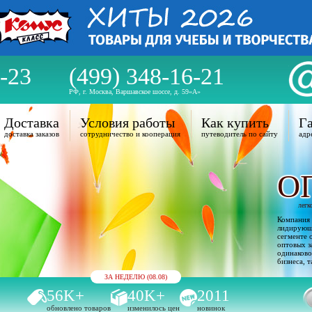
-23
(499) 348-16-21
РФ, г. Москва, Варшавское шоссе, д. 59«А»
Доставка
Условия работы
Как купить
Га
доставка заказов
сотрудничество и кооперация
путеводитель по сайту
адр
О
легк
Компания 
лидирующи
сегменте 
оптовых з
одинаково
бизнеса, т
ЗА НЕДЕЛЮ (08.08)
56K+
40K+
2011
обновлено товаров
изменилось цен
новинок