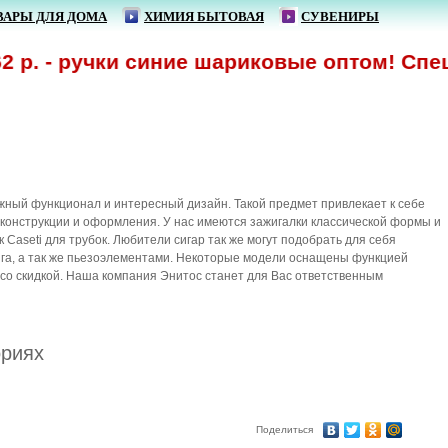
ВАРЫ ДЛЯ ДОМА
ХИМИЯ БЫТОВАЯ
СУВЕНИРЫ
р. - ручки синие шариковые оптом! Спецп
ёжный функционал и интересный дизайн. Такой предмет привлекает к себе
 конструкции и оформления. У нас имеются зажигалки классической формы и
aseti для трубок. Любители сигар так же могут подобрать для себя
ига, а так же пьезоэлементами. Некоторые модели оснащены функцией
 со скидкой. Наша компания Энитос станет для Вас ответственным
ориях
Поделиться