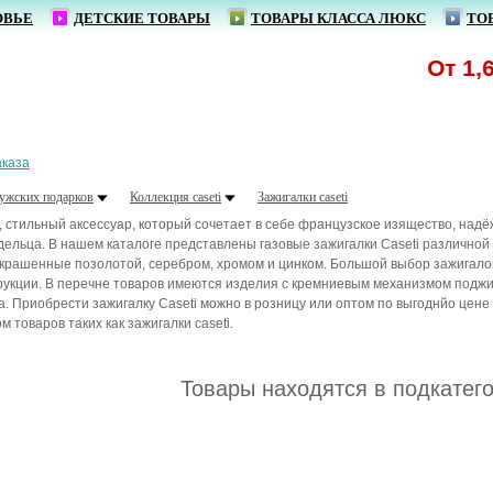
ОВЬЕ
ДЕТСКИЕ ТОВАРЫ
ТОВАРЫ КЛАССА ЛЮКС
ТО
От 1,62 
аказа
ужских подарков
Коллекция caseti
Зажигалки caseti
, стильный аксессуар, который сочетает в себе французское изящество, над
адельца. В нашем каталоге представлены газовые зажигалки Caseti различной
рашенные позолотой, серебром, хромом и цинком. Большой выбор зажигалок C
трукции. В перечне товаров имеются изделия с кремниевым механизмом подж
. Приобрести зажигалку Caseti можно в розницу или оптом по выгоднйо цене
 товаров таких как зажигалки caseti.
Товары находятся в подкатег