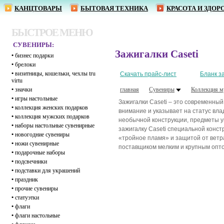
КАНЦТОВАРЫ
БЫТОВАЯ ТЕХНИКА
КРАСОТА И ЗДОР
БЫСТРОЕ МЕНЮ
СУВЕНИРЫ:
Зажигалки Caseti
•
бизнес подарки
•
брелоки
•
визитницы, кошельки, чехлы tru
Скачать прайс-лист
Бланк з
virtu
•
значки
главная
Сувениры
Коллекция м
•
игры настольные
Зажигалки Caseti – это современный
•
коллекция женских подарков
внимание и указывает на статус вл
•
коллекция мужских подарков
необычной конструкции, предметы ук
•
наборы настольные сувенирные
зажигалку Caseti специальной конс
•
новогодние сувениры
«тройное пламя» и защитой от ветра
•
ножи сувенирные
поставщиком мелким и крупным оптом
•
подарочные наборы
•
подсвечники
•
подставки для украшений
•
праздник
•
прочие сувениры
•
статуэтки
•
флаги
•
флаги настольные