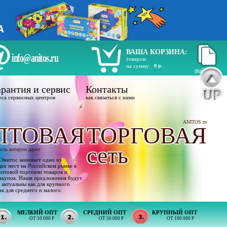
ВАША КОРЗИНА:
info@anitos.ru
товаров:
на сумму:
0 р.
прайс лист
рантия и сервис
Контакты
еса сервисных центров
как связаться с нами
ANITOS.ru
ПТОВАЯ
ТОРГОВАЯ
сеть
ость которую дарят
Энитос занимает одно из
х мест на Российском рынке в
оптовой торговли товаров и
акупок. Наши предложения будут
 актуальны как для крупного
ак для среднего и малого.
МЕЛКИЙ ОПТ
СРЕДНИЙ ОПТ
КРУПНЫЙ ОПТ
ОТ 10 000 Р
ОТ 50 000 Р
ОТ 100 000 Р