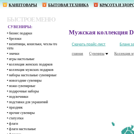
КАНЦТОВАРЫ
БЫТОВАЯ ТЕХНИКА
КРАСОТА И ЗДОР
БЫСТРОЕ МЕНЮ
СУВЕНИРЫ:
Мужская коллекция D
•
бизнес подарки
•
брелоки
•
визитницы, кошельки, чехлы tru
Скачать прайс-лист
Бланк з
virtu
•
значки
главная
Сувениры
Коллекция м
•
игры настольные
•
коллекция женских подарков
•
коллекция мужских подарков
•
наборы настольные сувенирные
•
новогодние сувениры
•
ножи сувенирные
•
подарочные наборы
•
подсвечники
•
подставки для украшений
•
праздник
•
прочие сувениры
•
статуэтки
•
флаги
•
флаги настольные