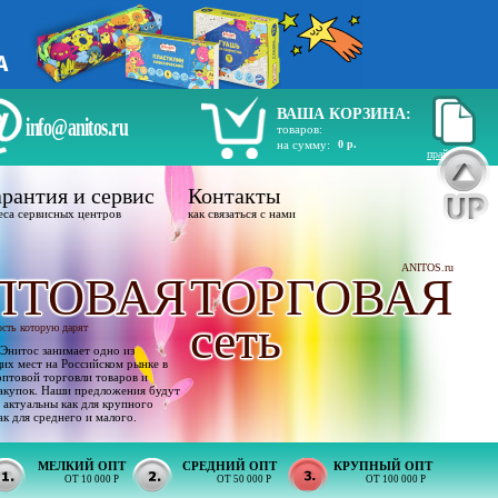
ВАША КОРЗИНА:
info@anitos.ru
товаров:
на сумму:
0 р.
прайс лист
рантия и сервис
Контакты
еса сервисных центров
как связаться с нами
ANITOS.ru
ПТОВАЯ
ТОРГОВАЯ
сеть
ость которую дарят
Энитос занимает одно из
х мест на Российском рынке в
оптовой торговли товаров и
акупок. Наши предложения будут
 актуальны как для крупного
ак для среднего и малого.
МЕЛКИЙ ОПТ
СРЕДНИЙ ОПТ
КРУПНЫЙ ОПТ
ОТ 10 000 Р
ОТ 50 000 Р
ОТ 100 000 Р