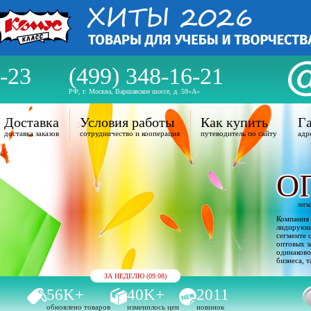
-23
(499) 348-16-21
РФ, г. Москва, Варшавское шоссе, д. 59«А»
Доставка
Условия работы
Как купить
Га
доставка заказов
сотрудничество и кооперация
путеводитель по сайту
адр
О
легк
Компания 
лидирующи
сегменте 
оптовых з
одинаково
бизнеса, т
ЗА НЕДЕЛЮ (09.08)
56K+
40K+
2011
обновлено товаров
изменилось цен
новинок